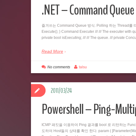
.NET – Command Qu
즐겨쓰는 Command Queue 방식. Polling 하는 Thread를 따로 두
Execute(); } Command Executer /// /// The executer with queu
private bool isExecuting; /// /// The queue. /// private C
Read More
No comments
talsu
2011/03/24
Powershell – Ping-Multi
ICMP 패킷을 이용하여 Ping 결과를 bool 로 리턴하는 Fu
도하여 Host들의 상태를 확인 한다. param ( [Parameter(Mandatory