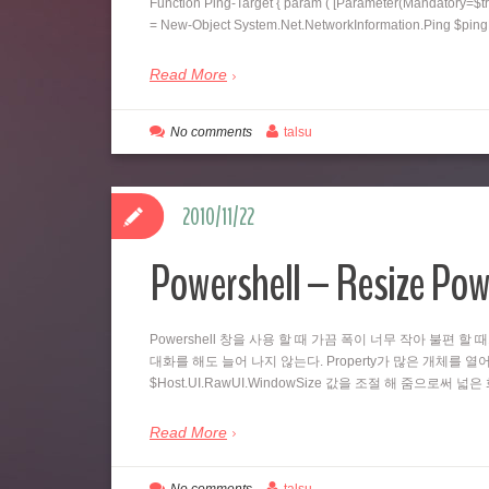
Function Ping-Target { param ( [Parameter(Mandatory=$tr
= New-Object System.Net.NetworkInformation.Ping $pi
Read More
No comments
talsu
2010/11/22
Powershell – Resize Pow
Powershell 창을 사용 할 때 가끔 폭이 너무 작아 불편 할 
대화를 해도 늘어 나지 않는다. Property가 많은 개체를 열어
$Host.UI.RawUI.WindowSize 값을 조절 해 줌으로써 
Read More