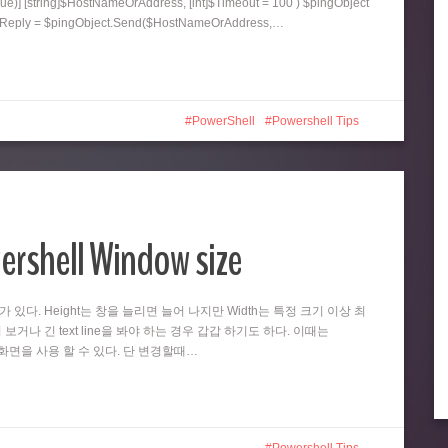
ue)] [string]$HostNameOrAddress, [int]$Timeout = 100 ) $pingObject
ngReply = $pingObject.Send($HostNameOrAddress,…
PowerShell
Powershell Tips
ershell Window size
때가 있다. Height는 창을 늘리면 늘어 나지만 Width는 특정 크기 이상 최
 보거나 긴 text line을 봐야 하는 경우 갑갑 하기도 하다. 이때는
넓은 화면을 사용 할 수 있다. 단 변경할때…