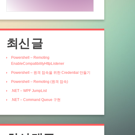
최신 글
Powershell – Remoting
EnableCompatibilityHttpListener
Powershell – 원격 접속을 위한 Credential 만들기
Powershell – Remoting (원격 접속)
.NET – WPF JumpList
.NET – Command Queue 구현