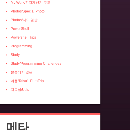
My Work/전자계산기 구조
Photos/Special Photo
Photos/나의 일상
PowerShell
Powershell Tips
Programming
Study
Study/Programming Challenges
분류되지 않음
여행/Talsu's EuroTrip
자료실/Utils
메타