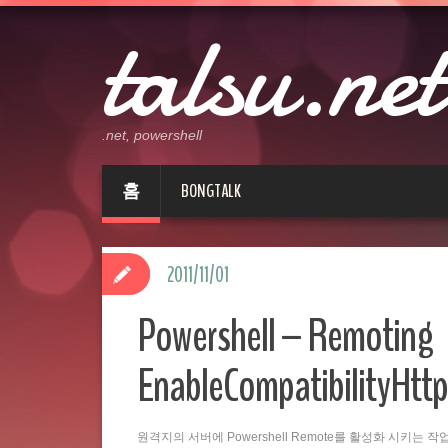
talsu.net
.net, powershell
홈
BONGTALK
2011/11/01
Powershell – Remoting
EnableCompatibilityHttp
원격지의 서버에 Powershell Remote를 활성화 시키