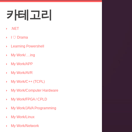
카테고리
.NET
I ♡ Drama
Learning Powershell
My Work/….ing
My Work/APP
My Work/AVR
My Work/C++ (TCPL)
My Work/Computer Hardware
My Work/FPGA / CPLD
My Work/JAVA Programming
My Work/Linux
My Work/Network