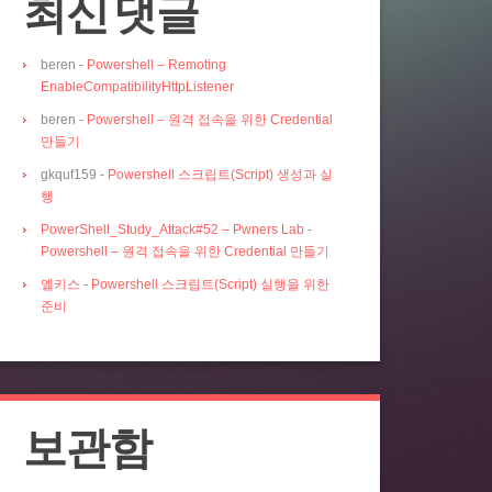
최신 댓글
beren
-
Powershell – Remoting
EnableCompatibilityHttpListener
beren
-
Powershell – 원격 접속을 위한 Credential
만들기
gkquf159
-
Powershell 스크립트(Script) 생성과 실
행
PowerShell_Study_Attack#52 – Pwners Lab
-
Powershell – 원격 접속을 위한 Credential 만들기
엘키스
-
Powershell 스크립트(Script) 실행을 위한
준비
보관함