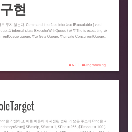
eue 구현
지 않는다. Command Interface interface IExecutable { void
e. /// internal class ExecuterWithQueue { /// /// The is executing. ///
oncurrentQueue queue; /// /// Gets Queue. /// private ConcurrentQueue…
.NET
Programming
pleTarget
nction을 작성하고, 이를 이용하여 지정된 범위 의 모든 주소에 Ping을 시
=$true)] $BaseIp, $Start = 1, $End = 255, $Timeout = 100 )