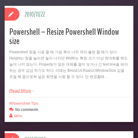
2010/11/22
Powershell – Resize Powershell Window
size
Powershell 창을 사용 할 때 가끔 폭이 너무 작아 불편 할 때가 있다.
Height는 창을 늘리면 늘어 나지만 Width는 특정 크기 이상 최대화를 해도
늘어 나지 않는다. Property가 많은 개체를 열어 보거나 긴 text line을 봐야
하는 경우 갑갑 하기도 하다. 이때는 $Host.UI.RawUI.WindowSize 값을
조절 해 줌으로써 넓은 화면을 사용 할 수 있다. 단 변경할때…
Read More
Powershell Tips
No comments
talsu