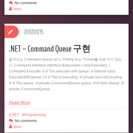
No comments
talsu
2011/07/15
.NET – Command Queue 구현
즐겨쓰는 Command Queue 방식. Polling 하는 Thread를 따로 두지 않는
다. Command Interface interface IExecutable { void Execute(); }
Command Executer /// /// The executer with queue. /// internal class
ExecuterWithQueue { /// /// The is executing. /// private bool isExecuting;
/// /// The queue. /// private ConcurrentQueue queue; /// /// Gets Queue. ///
private ConcurrentQueue…
Read More
.NET
Programming
No comments
talsu