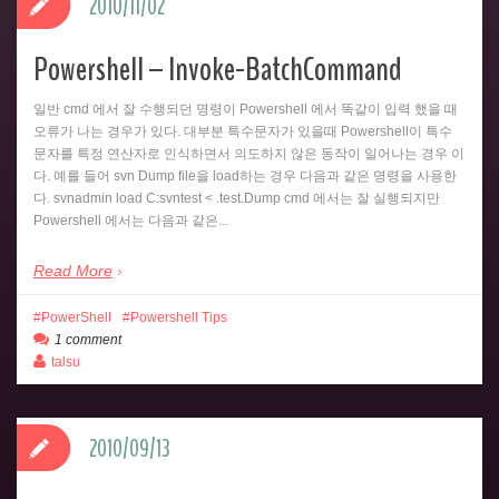
2010/11/02
Powershell – Invoke-BatchCommand
일반 cmd 에서 잘 수행되던 명령이 Powershell 에서 똑같이 입력 했을 때
오류가 나는 경우가 있다. 대부분 특수문자가 있을때 Powershell이 특수
문자를 특정 연산자로 인식하면서 의도하지 않은 동작이 일어나는 경우 이
다. 예를 들어 svn Dump file을 load하는 경우 다음과 같은 명령을 사용한
다. svnadmin load C:svntest < .test.Dump cmd 에서는 잘 실행되지만
Powershell 에서는 다음과 같은...
Read More
PowerShell
Powershell Tips
1 comment
talsu
2010/09/13