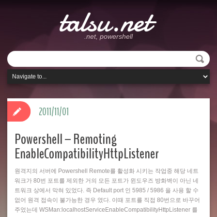
talsu.net
.net, powershell
2011/11/01
Powershell – Remoting
EnableCompatibilityHttpListener
원격지의 서버에 Powershell Remote를 활성화 시키는 작업중 해당 네트
워크가 80번 포트를 제외한 거의 모든 포트가 윈도우즈 방화벽이 아닌 네
트워크 상에서 막혀 있었다. 즉 Default port 인 5985 / 5986 을 사용 할 수
없어 원격 접속이 불가능한 경우 였다. 이때 포트를 직접 80번으로 바꾸어
주었는데 WSMan:localhostServiceEnableCompatibilityHttpListener 를