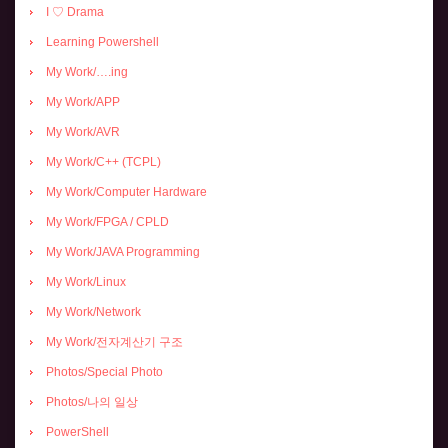
I ♡ Drama
Learning Powershell
My Work/….ing
My Work/APP
My Work/AVR
My Work/C++ (TCPL)
My Work/Computer Hardware
My Work/FPGA / CPLD
My Work/JAVA Programming
My Work/Linux
My Work/Network
My Work/전자계산기 구조
Photos/Special Photo
Photos/나의 일상
PowerShell