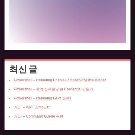
최신 글
Powershell – Remoting EnableCompatibilityHttpListener
Powershell – 원격 접속을 위한 Credential 만들기
Powershell – Remoting (원격 접속)
.NET – WPF JumpList
.NET – Command Queue 구현