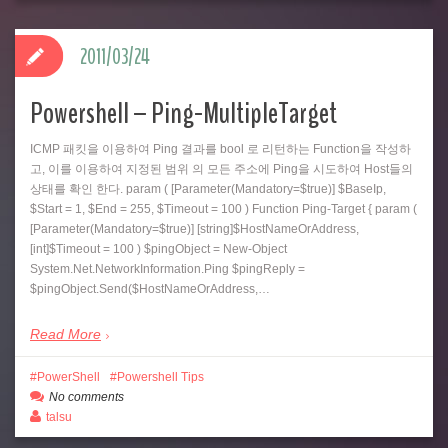
2011/03/24
Powershell – Ping-MultipleTarget
ICMP 패킷을 이용하여 Ping 결과를 bool 로 리턴하는 Function을 작성하
고, 이를 이용하여 지정된 범위 의 모든 주소에 Ping을 시도하여 Host들의
상태를 확인 한다. param ( [Parameter(Mandatory=$true)] $BaseIp,
$Start = 1, $End = 255, $Timeout = 100 ) Function Ping-Target { param (
[Parameter(Mandatory=$true)] [string]$HostNameOrAddress,
[int]$Timeout = 100 ) $pingObject = New-Object
System.Net.NetworkInformation.Ping $pingReply =
$pingObject.Send($HostNameOrAddress,…
Read More
PowerShell
Powershell Tips
No comments
talsu