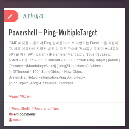
2011/03/24
Powershell – Ping-MultipleTarget
ICMP 패킷을 이용하여 Ping 결과를 bool 로 리턴하는 Function을 작성하
고, 이를 이용하여 지정된 범위 의 모든 주소에 Ping을 시도하여 Host들의
상태를 확인 한다. param ( [Parameter(Mandatory=$true)] $BaseIp,
$Start = 1, $End = 255, $Timeout = 100 ) Function Ping-Target { param (
[Parameter(Mandatory=$true)] [string]$HostNameOrAddress,
[int]$Timeout = 100 ) $pingObject = New-Object
System.Net.NetworkInformation.Ping $pingReply =
$pingObject.Send($HostNameOrAddress,…
Read More
PowerShell
Powershell Tips
No comments
talsu