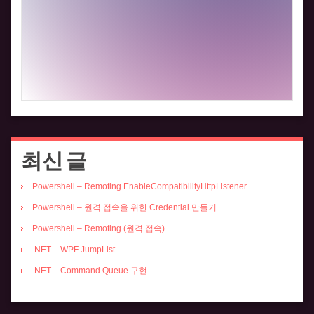
최신 글
Powershell – Remoting EnableCompatibilityHttpListener
Powershell – 원격 접속을 위한 Credential 만들기
Powershell – Remoting (원격 접속)
.NET – WPF JumpList
.NET – Command Queue 구현