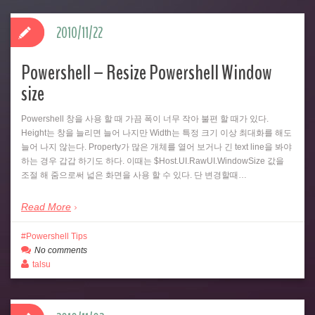
2010/11/22
Powershell – Resize Powershell Window
size
Powershell 창을 사용 할 때 가끔 폭이 너무 작아 불편 할 때가 있다.
Height는 창을 늘리면 늘어 나지만 Width는 특정 크기 이상 최대화를 해도
늘어 나지 않는다. Property가 많은 개체를 열어 보거나 긴 text line을 봐야
하는 경우 갑갑 하기도 하다. 이때는 $Host.UI.RawUI.WindowSize 값을
조절 해 줌으로써 넓은 화면을 사용 할 수 있다. 단 변경할때…
Read More
Powershell Tips
No comments
talsu