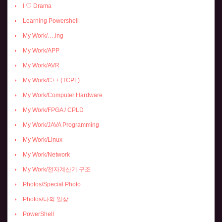
I ♡ Drama
Learning Powershell
My Work/….ing
My Work/APP
My Work/AVR
My Work/C++ (TCPL)
My Work/Computer Hardware
My Work/FPGA / CPLD
My Work/JAVA Programming
My Work/Linux
My Work/Network
My Work/전자계산기 구조
Photos/Special Photo
Photos/나의 일상
PowerShell