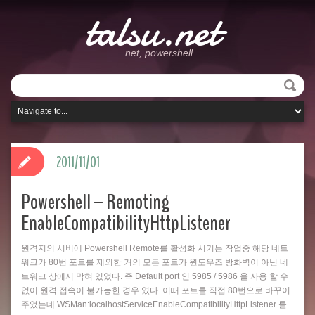
talsu.net
.net, powershell
2011/11/01
Powershell – Remoting
EnableCompatibilityHttpListener
원격지의 서버에 Powershell Remote를 활성화 시키는 작업중 해당 네트
워크가 80번 포트를 제외한 거의 모든 포트가 윈도우즈 방화벽이 아닌 네
트워크 상에서 막혀 있었다. 즉 Default port 인 5985 / 5986 을 사용 할 수
없어 원격 접속이 불가능한 경우 였다. 이때 포트를 직접 80번으로 바꾸어
주었는데 WSMan:localhostServiceEnableCompatibilityHttpListener 를