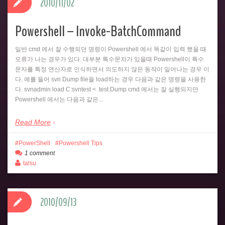
2010/11/02
Powershell – Invoke-BatchCommand
일반 cmd 에서 잘 수행되던 명령이 Powershell 에서 똑같이 입력 했을 때
오류가 나는 경우가 있다. 대부분 특수문자가 있을때 Powershell이 특수
문자를 특정 연산자로 인식하면서 의도하지 않은 동작이 일어나는 경우 이
다. 예를 들어 svn Dump file을 load하는 경우 다음과 같은 명령을 사용한
다. svnadmin load C:svntest < .test.Dump cmd 에서는 잘 실행되지만
Powershell 에서는 다음과 같은...
Read More
PowerShell
Powershell Tips
1 comment
talsu
2010/09/13