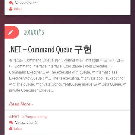
No comments
talsu
2011/07/15
.NET – Command Queue 구현
즐겨쓰는 Command Queue 방식. Polling 하는 Thread를 따로 두지 않는
다. Command Interface interface IExecutable { void Execute(); }
Command Executer /// /// The executer with queue. /// internal class
ExecuterWithQueue { /// /// The is executing. /// private bool isExecuting;
/// /// The queue. /// private ConcurrentQueue queue; /// /// Gets Queue. ///
private ConcurrentQueue…
Read More
.NET
Programming
No comments
talsu