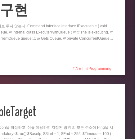
eue 구현
지 않는다. Command Interface interface IExecutable { void
e. /// internal class ExecuterWithQueue { /// /// The is executing. ///
oncurrentQueue queue; /// /// Gets Queue. /// private ConcurrentQueue…
.NET
Programming
pleTarget
nction을 작성하고, 이를 이용하여 지정된 범위 의 모든 주소에 Ping을 시
=$true)] $BaseIp, $Start = 1, $End = 255, $Timeout = 100 )