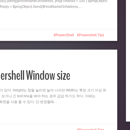
ue)] [string]$HostNameOrAddress, [int]$Timeout = 100 ) $pingObject
ngReply = $pingObject.Send($HostNameOrAddress,…
PowerShell
Powershell Tips
ershell Window size
때가 있다. Height는 창을 늘리면 늘어 나지만 Width는 특정 크기 이상 최
 보거나 긴 text line을 봐야 하는 경우 갑갑 하기도 하다. 이때는
넓은 화면을 사용 할 수 있다. 단 변경할때…