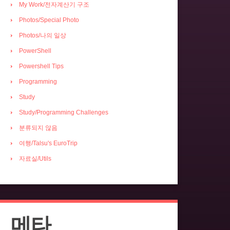
My Work/전자계산기 구조
Photos/Special Photo
Photos/나의 일상
PowerShell
Powershell Tips
Programming
Study
Study/Programming Challenges
분류되지 않음
여행/Talsu's EuroTrip
자료실/Utils
메타