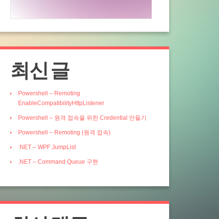
최신 글
Powershell – Remoting
EnableCompatibilityHttpListener
Powershell – 원격 접속을 위한 Credential 만들기
Powershell – Remoting (원격 접속)
.NET – WPF JumpList
.NET – Command Queue 구현