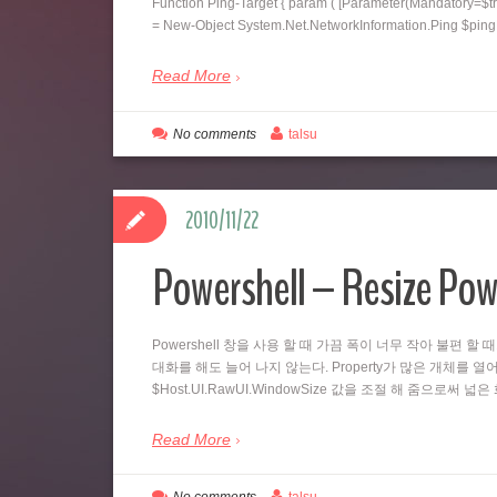
Function Ping-Target { param ( [Parameter(Mandatory=$tr
= New-Object System.Net.NetworkInformation.Ping $pi
Read More
No comments
talsu
2010/11/22
Powershell – Resize Pow
Powershell 창을 사용 할 때 가끔 폭이 너무 작아 불편 할 
대화를 해도 늘어 나지 않는다. Property가 많은 개체를 열어
$Host.UI.RawUI.WindowSize 값을 조절 해 줌으로써 
Read More