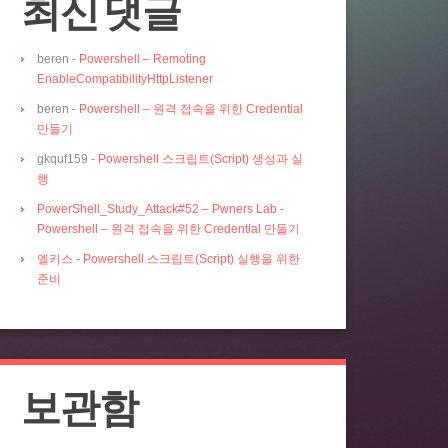
최신 댓글
beren
-
Powershell – Remoting
EnableCompatibilityHttpListener
beren
-
Powershell – 원격 접속을 위한 Credential
만들기
gkquf159
-
Powershell 스크립트(Script) 생성과 실
행
PowerShell_Study_Attack#52 – Pwners Lab
-
Powershell – 원격 접속을 위한 Credential 만들기
엘키스
-
Powershell 스크립트(Script) 실행을 위한
준비
보관함