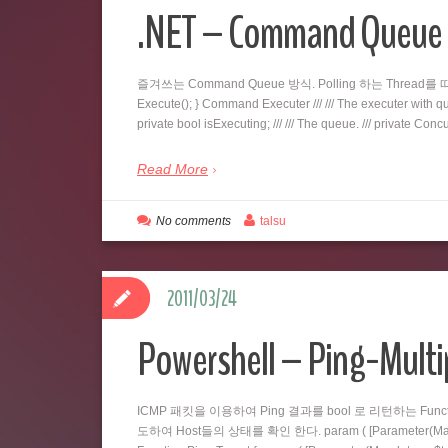
.NET – Command Qu
즐겨쓰는 Command Queue 방식. Polling 하는 Thread를 따로 두
Execute(); } Command Executer /// /// The executer with queu
private bool isExecuting; /// /// The queue. /// private C
Read More
No comments
talsu
2011/03/24
Powershell – Ping-Multi
ICMP 패킷을 이용하여 Ping 결과를 bool 로 리턴하는 Fu
도하여 Host들의 상태를 확인 한다. param ( [Parameter(Mandatory