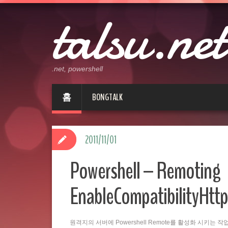
talsu.net
.net, powershell
홈
BONGTALK
2011/11/01
Powershell – Remoting
EnableCompatibilityHttp
원격지의 서버에 Powershell Remote를 활성화 시키