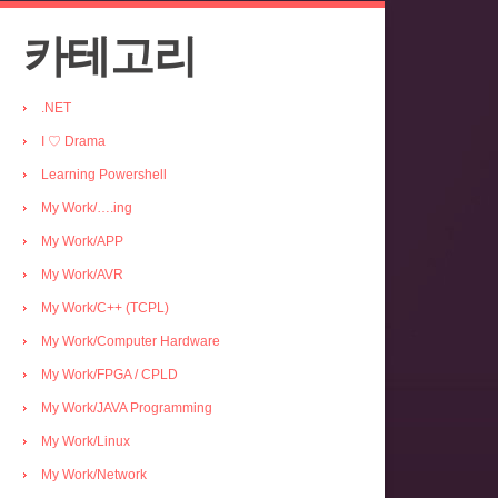
카테고리
.NET
I ♡ Drama
Learning Powershell
My Work/….ing
My Work/APP
My Work/AVR
My Work/C++ (TCPL)
My Work/Computer Hardware
My Work/FPGA / CPLD
My Work/JAVA Programming
My Work/Linux
My Work/Network