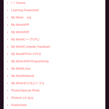
I ♡ Drama
Learning Powershell
My Work/….ing
My Work/APP
My Work/AVR
My Work/C++ (TCPL)
My Work/Computer Hardware
My Work/FPGA / CPLD
My Work/JAVA Programming
My Work/Linux
My Work/Network
My Work/전자계산기 구조
Photos/Special Photo
Photos/나의 일상
PowerShell