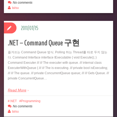
No comments
talsu
2011/07/15
.NET – Command Queue 구현
즐겨쓰는 Command Queue 방식. Polling 하는 Thread를 따로 두지 않는
다. Command Interface interface IExecutable { void Execute(); }
Command Executer /// /// The executer with queue. /// internal class
ExecuterWithQueue { /// /// The is executing. /// private bool isExecuting;
/// /// The queue. /// private ConcurrentQueue queue; /// /// Gets Queue. ///
private ConcurrentQueue…
Read More
.NET
Programming
No comments
talsu