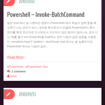
2010/11/02
Powershell – Invoke-BatchCommand
일반 cmd 에서 잘 수행되던 명령이 Powershell 에서 똑같이 입력 했을 때
오류가 나는 경우가 있다. 대부분 특수문자가 있을때 Powershell이 특수
문자를 특정 연산자로 인식하면서 의도하지 않은 동작이 일어나는 경우 이
다. 예를 들어 svn Dump file을 load하는 경우 다음과 같은 명령을 사용한
다. svnadmin load C:svntest < .test.Dump cmd 에서는 잘 실행되지만
Powershell 에서는 다음과 같은...
Read More
PowerShell
Powershell Tips
1 comment
talsu
2010/09/13