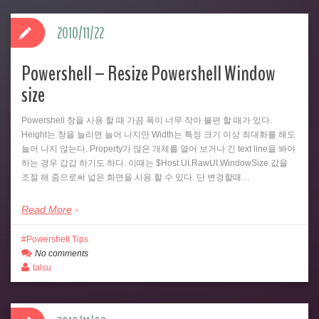
2010/11/22
Powershell – Resize Powershell Window
size
Powershell 창을 사용 할 때 가끔 폭이 너무 작아 불편 할 때가 있다.
Height는 창을 늘리면 늘어 나지만 Width는 특정 크기 이상 최대화를 해도
늘어 나지 않는다. Property가 많은 개체를 열어 보거나 긴 text line을 봐야
하는 경우 갑갑 하기도 하다. 이때는 $Host.UI.RawUI.WindowSize 값을
조절 해 줌으로써 넓은 화면을 사용 할 수 있다. 단 변경할때…
Read More
Powershell Tips
No comments
talsu