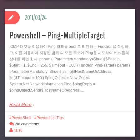
2011/03/24
Powershell – Ping-MultipleTarget
ICMP 패킷을 이용하여 Ping 결과를 bool 로 리턴하는 Function을 작성하
고, 이를 이용하여 지정된 범위 의 모든 주소에 Ping을 시도하여 Host들의
상태를 확인 한다. param ( [Parameter(Mandatory=$true)] $BaseIp,
$Start = 1, $End = 255, $Timeout = 100 ) Function Ping-Target { param (
[Parameter(Mandatory=$true)] [string]$HostNameOrAddress,
[int]$Timeout = 100 ) $pingObject = New-Object
System.Net.NetworkInformation.Ping $pingReply =
$pingObject.Send($HostNameOrAddress,…
Read More
PowerShell
Powershell Tips
No comments
talsu