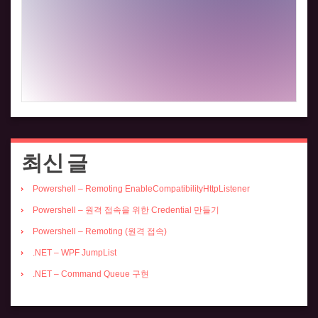
최신 글
Powershell – Remoting EnableCompatibilityHttpListener
Powershell – 원격 접속을 위한 Credential 만들기
Powershell – Remoting (원격 접속)
.NET – WPF JumpList
.NET – Command Queue 구현