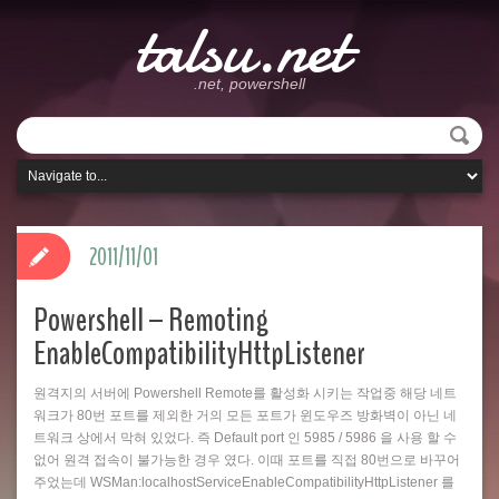
talsu.net
.net, powershell
2011/11/01
Powershell – Remoting
EnableCompatibilityHttpListener
원격지의 서버에 Powershell Remote를 활성화 시키는 작업중 해당 네트
워크가 80번 포트를 제외한 거의 모든 포트가 윈도우즈 방화벽이 아닌 네
트워크 상에서 막혀 있었다. 즉 Default port 인 5985 / 5986 을 사용 할 수
없어 원격 접속이 불가능한 경우 였다. 이때 포트를 직접 80번으로 바꾸어
주었는데 WSMan:localhostServiceEnableCompatibilityHttpListener 를