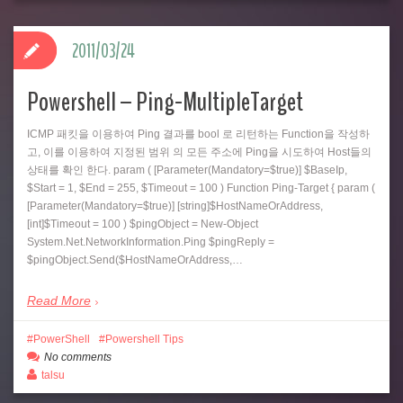
2011/03/24
Powershell – Ping-MultipleTarget
ICMP 패킷을 이용하여 Ping 결과를 bool 로 리턴하는 Function을 작성하
고, 이를 이용하여 지정된 범위 의 모든 주소에 Ping을 시도하여 Host들의
상태를 확인 한다. param ( [Parameter(Mandatory=$true)] $BaseIp,
$Start = 1, $End = 255, $Timeout = 100 ) Function Ping-Target { param (
[Parameter(Mandatory=$true)] [string]$HostNameOrAddress,
[int]$Timeout = 100 ) $pingObject = New-Object
System.Net.NetworkInformation.Ping $pingReply =
$pingObject.Send($HostNameOrAddress,…
Read More
PowerShell
Powershell Tips
No comments
talsu