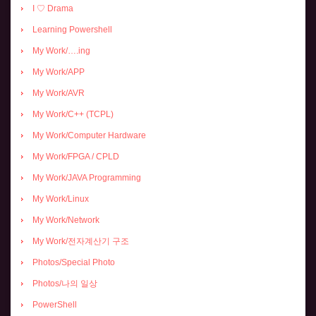
I ♡ Drama
Learning Powershell
My Work/….ing
My Work/APP
My Work/AVR
My Work/C++ (TCPL)
My Work/Computer Hardware
My Work/FPGA / CPLD
My Work/JAVA Programming
My Work/Linux
My Work/Network
My Work/전자계산기 구조
Photos/Special Photo
Photos/나의 일상
PowerShell