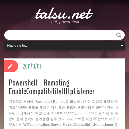
talsu.net
.net, powershell
2011/11/01
Powershell – Remoting
EnableCompatibilityHttpListener
원격지의 서버에 Powershell Remote를 활성화 시키는 작업중 해당 네트
워크가 80번 포트를 제외한 거의 모든 포트가 윈도우즈 방화벽이 아닌 네
트워크 상에서 막혀 있었다. 즉 Default port 인 5985 / 5986 을 사용 할 수
없어 원격 접속이 불가능한 경우 였다. 이때 포트를 직접 80번으로 바꾸어
주었는데 WSMan:localhostServiceEnableCompatibilityHttpListener 를