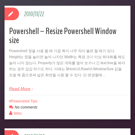
2010/11/22
Powershell – Resize Powershell Window
size
Powershell 창을 사용 할 때 가끔 폭이 너무 작아 불편 할 때가 있다.
Height는 창을 늘리면 늘어 나지만 Width는 특정 크기 이상 최대화를 해도
늘어 나지 않는다. Property가 많은 개체를 열어 보거나 긴 text line을 봐야
하는 경우 갑갑 하기도 하다. 이때는 $Host.UI.RawUI.WindowSize 값을
조절 해 줌으로써 넓은 화면을 사용 할 수 있다. 단 변경할때…
Read More
Powershell Tips
No comments
talsu