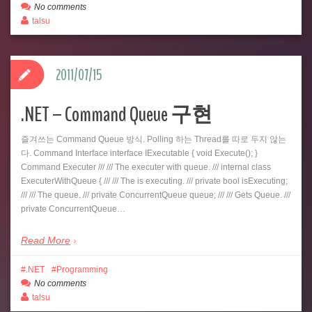
No comments
talsu
2011/07/15
.NET – Command Queue 구현
즐겨쓰는 Command Queue 방식. Polling 하는 Thread를 따로 두지 않는
다. Command Interface interface IExecutable { void Execute(); }
Command Executer /// /// The executer with queue. /// internal class
ExecuterWithQueue { /// /// The is executing. /// private bool isExecuting;
/// /// The queue. /// private ConcurrentQueue queue; /// /// Gets Queue. ///
private ConcurrentQueue…
Read More
.NET
Programming
No comments
talsu