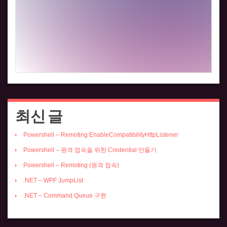
최신 글
Powershell – Remoting EnableCompatibilityHttpListener
Powershell – 원격 접속을 위한 Credential 만들기
Powershell – Remoting (원격 접속)
.NET – WPF JumpList
.NET – Command Queue 구현