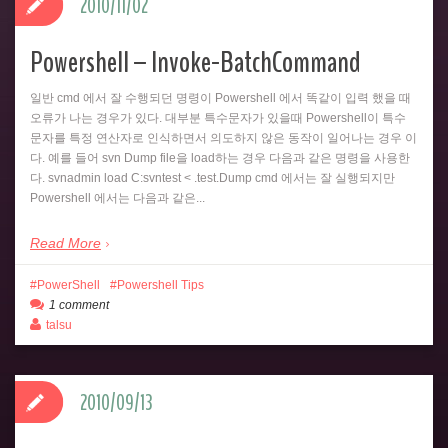
2010/11/02
Powershell – Invoke-BatchCommand
일반 cmd 에서 잘 수행되던 명령이 Powershell 에서 똑같이 입력 했을 때
오류가 나는 경우가 있다. 대부분 특수문자가 있을때 Powershell이 특수
문자를 특정 연산자로 인식하면서 의도하지 않은 동작이 일어나는 경우 이
다. 예를 들어 svn Dump file을 load하는 경우 다음과 같은 명령을 사용한
다. svnadmin load C:svntest < .test.Dump cmd 에서는 잘 실행되지만
Powershell 에서는 다음과 같은...
Read More
PowerShell
Powershell Tips
1 comment
talsu
2010/09/13