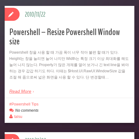
2010/11/22
Powershell – Resize Powershell Window
size
Powershell 창을 사용 할 때 가끔 폭이 너무 작아 불편 할 때가 있다.
Height는 창을 늘리면 늘어 나지만 Width는 특정 크기 이상 최대화를 해도
늘어 나지 않는다. Property가 많은 개체를 열어 보거나 긴 text line을 봐야
하는 경우 갑갑 하기도 하다. 이때는 $Host.UI.RawUI.WindowSize 값을
조절 해 줌으로써 넓은 화면을 사용 할 수 있다. 단 변경할때…
Read More
Powershell Tips
No comments
talsu