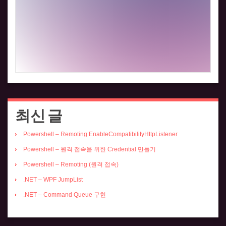
최신 글
Powershell – Remoting EnableCompatibilityHttpListener
Powershell – 원격 접속을 위한 Credential 만들기
Powershell – Remoting (원격 접속)
.NET – WPF JumpList
.NET – Command Queue 구현