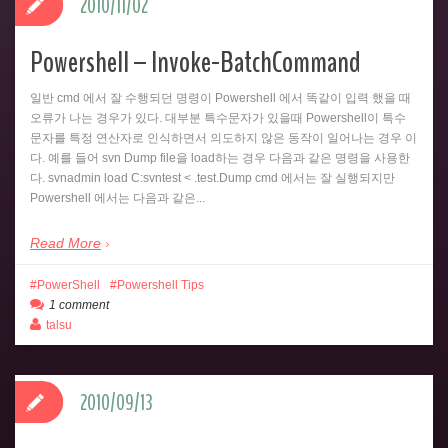
2010/11/02
Powershell – Invoke-BatchCommand
일반 cmd 에서 잘 수행되던 명령이 Powershell 에서 똑같이 입력 했을 때
오류가 나는 경우가 있다. 대부분 특수문자가 있을때 Powershell이 특수
문자를 특정 연산자로 인식하면서 의도하지 않은 동작이 일어나는 경우 이
다. 예를 들어 svn Dump file을 load하는 경우 다음과 같은 명령을 사용한
다. svnadmin load C:svntest < .test.Dump cmd 에서는 잘 실행되지만
Powershell 에서는 다음과 같은...
Read More
PowerShell
Powershell Tips
1 comment
talsu
2010/09/13