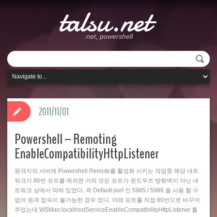
talsu.net
.net, powershell
2011/11/01
Powershell – Remoting
EnableCompatibilityHttpListener
원격지의 서버에 Powershell Remote를 활성화 시키는 작업중 해당 네트
워크가 80번 포트를 제외한 거의 모든 포트가 윈도우즈 방화벽이 아닌 네
트워크 상에서 막혀 있었다. 즉 Default port 인 5985 / 5986 을 사용 할 수
없어 원격 접속이 불가능한 경우 였다. 이때 포트를 직접 80번으로 바꾸어
주었는데 WSMan:localhostServiceEnableCompatibilityHttpListener 를