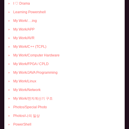
I ♡ Drama
Learning Powershell
My Work/….ing
My Work/APP
My Work/AVR
My Work/C++ (TCPL)
My Work/Computer Hardware
My Work/FPGA / CPLD
My Work/JAVA Programming
My Work/Linux
My Work/Network
My Work/전자계산기 구조
Photos/Special Photo
Photos/나의 일상
PowerShell