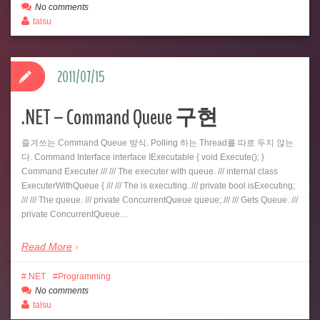
No comments
talsu
2011/07/15
.NET – Command Queue 구현
즐겨쓰는 Command Queue 방식. Polling 하는 Thread를 따로 두지 않는
다. Command Interface interface IExecutable { void Execute(); }
Command Executer /// /// The executer with queue. /// internal class
ExecuterWithQueue { /// /// The is executing. /// private bool isExecuting;
/// /// The queue. /// private ConcurrentQueue queue; /// /// Gets Queue. ///
private ConcurrentQueue…
Read More
.NET
Programming
No comments
talsu