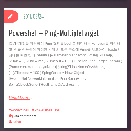
2011/03/24
Powershell – Ping-MultipleTarget
ICMP 패킷을 이용하여 Ping 결과를 bool 로 리턴하는 Function을 작성하
고, 이를 이용하여 지정된 범위 의 모든 주소에 Ping을 시도하여 Host들의
상태를 확인 한다. param ( [Parameter(Mandatory=$true)] $BaseIp,
$Start = 1, $End = 255, $Timeout = 100 ) Function Ping-Target { param (
[Parameter(Mandatory=$true)] [string]$HostNameOrAddress,
[int]$Timeout = 100 ) $pingObject = New-Object
System.Net.NetworkInformation.Ping $pingReply =
$pingObject.Send($HostNameOrAddress,…
Read More
PowerShell
Powershell Tips
No comments
talsu