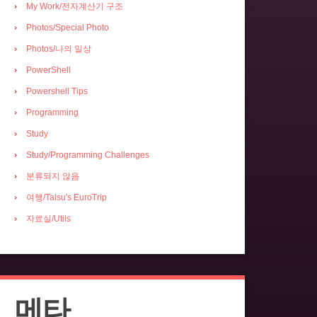
My Work/전자계산기 구조
Photos/Special Photo
Photos/나의 일상
PowerShell
Powershell Tips
Programming
Study
Study/Programming Challenges
분류되지 않음
여행/Talsu's EuroTrip
자료실/Utils
메타