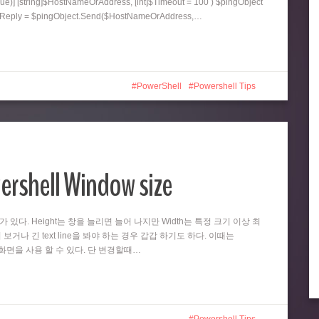
ue)] [string]$HostNameOrAddress, [int]$Timeout = 100 ) $pingObject
ngReply = $pingObject.Send($HostNameOrAddress,…
PowerShell
Powershell Tips
ershell Window size
때가 있다. Height는 창을 늘리면 늘어 나지만 Width는 특정 크기 이상 최
 보거나 긴 text line을 봐야 하는 경우 갑갑 하기도 하다. 이때는
넓은 화면을 사용 할 수 있다. 단 변경할때…