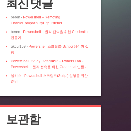
최신 댓글
beren
-
Powershell – Remoting
EnableCompatibilityHttpListener
beren
-
Powershell – 원격 접속을 위한 Credential
만들기
gkquf159
-
Powershell 스크립트(Script) 생성과 실
행
PowerShell_Study_Attack#52 – Pwners Lab
-
Powershell – 원격 접속을 위한 Credential 만들기
엘키스
-
Powershell 스크립트(Script) 실행을 위한
준비
보관함