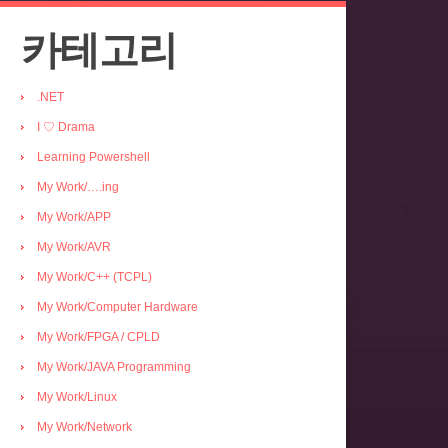
카테고리
.NET
I ♡ Drama
Learning Powershell
My Work/….ing
My Work/APP
My Work/AVR
My Work/C++ (TCPL)
My Work/Computer Hardware
My Work/FPGA / CPLD
My Work/JAVA Programming
My Work/Linux
My Work/Network