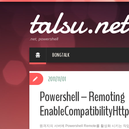
talsu.net
.net, powershell
홈
BONGTALK
2011/11/01
Powershell – Remoting
EnableCompatibilityHttp
원격지의 서버에 Powershell Remote를 활성화 시키