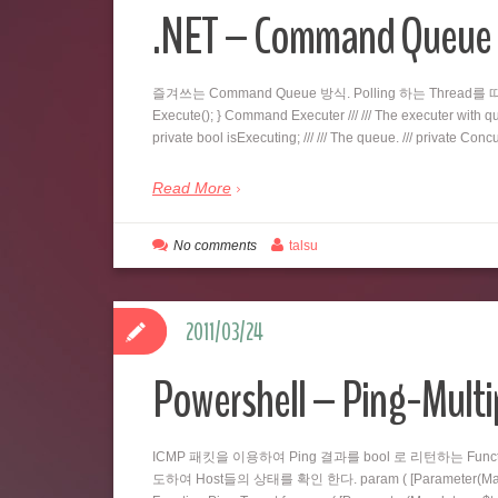
.NET – Command Qu
즐겨쓰는 Command Queue 방식. Polling 하는 Thread를 따로 두
Execute(); } Command Executer /// /// The executer with queu
private bool isExecuting; /// /// The queue. /// private C
Read More
No comments
talsu
2011/03/24
Powershell – Ping-Multi
ICMP 패킷을 이용하여 Ping 결과를 bool 로 리턴하는 Fu
도하여 Host들의 상태를 확인 한다. param ( [Parameter(Mandatory