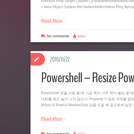
Function Ping-Target { param ( [Parameter(Mandatory=$tr
= New-Object System.Net.NetworkInformation.Ping $pi
Read More
No comments
talsu
2010/11/22
Powershell – Resize Pow
Powershell 창을 사용 할 때 가끔 폭이 너무 작아 불편 할 
대화를 해도 늘어 나지 않는다. Property가 많은 개체를 열어
$Host.UI.RawUI.WindowSize 값을 조절 해 줌으로써 
Read More