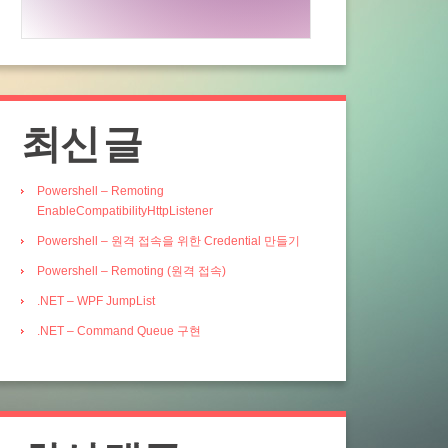
최신 글
Powershell – Remoting
EnableCompatibilityHttpListener
Powershell – 원격 접속을 위한 Credential 만들기
Powershell – Remoting (원격 접속)
.NET – WPF JumpList
.NET – Command Queue 구현