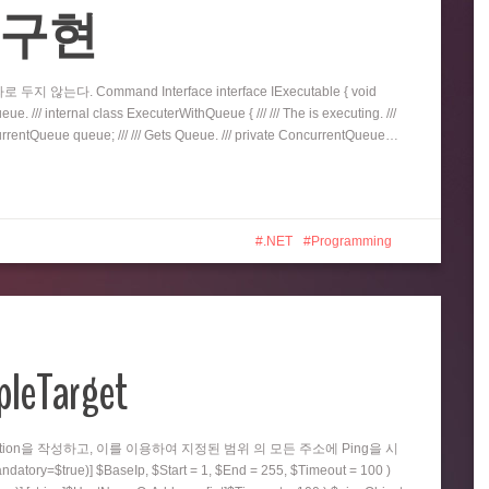
eue 구현
지 않는다. Command Interface interface IExecutable { void
e. /// internal class ExecuterWithQueue { /// /// The is executing. ///
oncurrentQueue queue; /// /// Gets Queue. /// private ConcurrentQueue…
.NET
Programming
pleTarget
nction을 작성하고, 이를 이용하여 지정된 범위 의 모든 주소에 Ping을 시
=$true)] $BaseIp, $Start = 1, $End = 255, $Timeout = 100 )