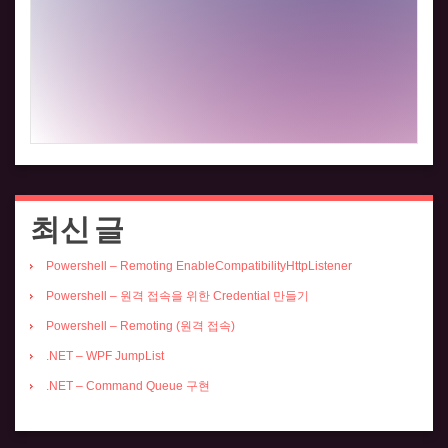
최신 글
Powershell – Remoting EnableCompatibilityHttpListener
Powershell – 원격 접속을 위한 Credential 만들기
Powershell – Remoting (원격 접속)
.NET – WPF JumpList
.NET – Command Queue 구현