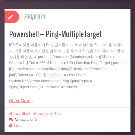
2011/03/24
Powershell – Ping-MultipleTarget
ICMP 패킷을 이용하여 Ping 결과를 bool 로 리턴하는 Function을 작성하
고, 이를 이용하여 지정된 범위 의 모든 주소에 Ping을 시도하여 Host들의
상태를 확인 한다. param ( [Parameter(Mandatory=$true)] $BaseIp,
$Start = 1, $End = 255, $Timeout = 100 ) Function Ping-Target { param (
[Parameter(Mandatory=$true)] [string]$HostNameOrAddress,
[int]$Timeout = 100 ) $pingObject = New-Object
System.Net.NetworkInformation.Ping $pingReply =
$pingObject.Send($HostNameOrAddress,…
Read More
PowerShell
Powershell Tips
No comments
talsu