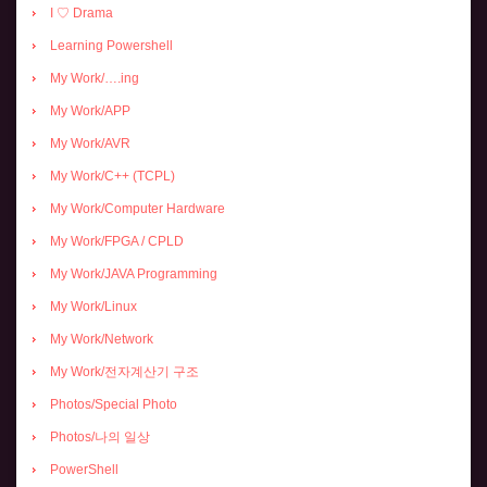
I ♡ Drama
Learning Powershell
My Work/….ing
My Work/APP
My Work/AVR
My Work/C++ (TCPL)
My Work/Computer Hardware
My Work/FPGA / CPLD
My Work/JAVA Programming
My Work/Linux
My Work/Network
My Work/전자계산기 구조
Photos/Special Photo
Photos/나의 일상
PowerShell