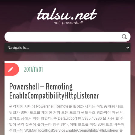
talsu.net
.net, powershell
2011/11/01
Powershell – Remoting
EnableCompatibilityHttpListener
원격지의 서버에 Powershell Remote를 활성화 시키는 작업중 해당 네트
워크가 80번 포트를 제외한 거의 모든 포트가 윈도우즈 방화벽이 아닌 네
트워크 상에서 막혀 있었다. 즉 Default port 인 5985 / 5986 을 사용 할 수
없어 원격 접속이 불가능한 경우 였다. 이때 포트를 직접 80번으로 바꾸어
주었는데 WSMan:localhostServiceEnableCompatibilityHttpListener 를