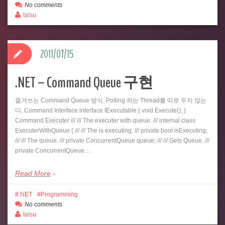
No comments
talsu
2011/07/15
.NET – Command Queue 구현
즐겨쓰는 Command Queue 방식. Polling 하는 Thread를 따로 두지 않는
다. Command Interface interface IExecutable { void Execute(); }
Command Executer /// /// The executer with queue. /// internal class
ExecuterWithQueue { /// /// The is executing. /// private bool isExecuting;
/// /// The queue. /// private ConcurrentQueue queue; /// /// Gets Queue. ///
private ConcurrentQueue…
Read More
.NET
Programming
No comments
talsu