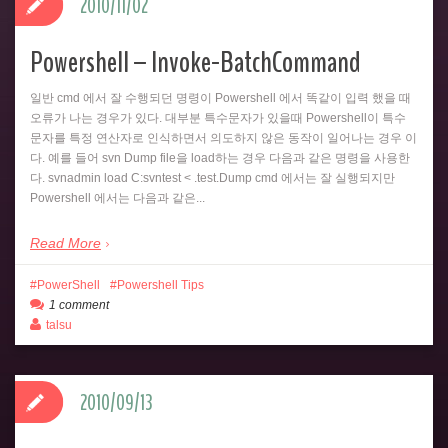
2010/11/02
Powershell – Invoke-BatchCommand
일반 cmd 에서 잘 수행되던 명령이 Powershell 에서 똑같이 입력 했을 때
오류가 나는 경우가 있다. 대부분 특수문자가 있을때 Powershell이 특수
문자를 특정 연산자로 인식하면서 의도하지 않은 동작이 일어나는 경우 이
다. 예를 들어 svn Dump file을 load하는 경우 다음과 같은 명령을 사용한
다. svnadmin load C:svntest < .test.Dump cmd 에서는 잘 실행되지만
Powershell 에서는 다음과 같은...
Read More
PowerShell
Powershell Tips
1 comment
talsu
2010/09/13