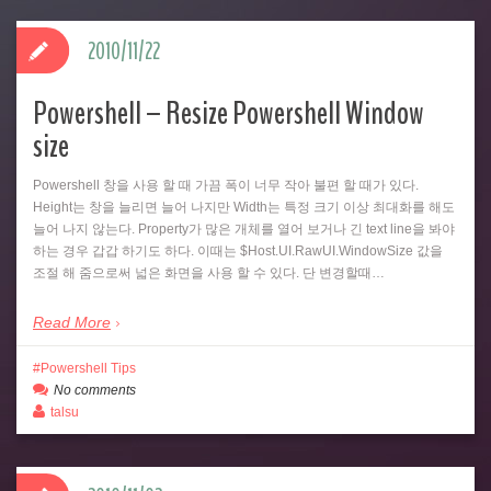
2010/11/22
Powershell – Resize Powershell Window
size
Powershell 창을 사용 할 때 가끔 폭이 너무 작아 불편 할 때가 있다.
Height는 창을 늘리면 늘어 나지만 Width는 특정 크기 이상 최대화를 해도
늘어 나지 않는다. Property가 많은 개체를 열어 보거나 긴 text line을 봐야
하는 경우 갑갑 하기도 하다. 이때는 $Host.UI.RawUI.WindowSize 값을
조절 해 줌으로써 넓은 화면을 사용 할 수 있다. 단 변경할때…
Read More
Powershell Tips
No comments
talsu