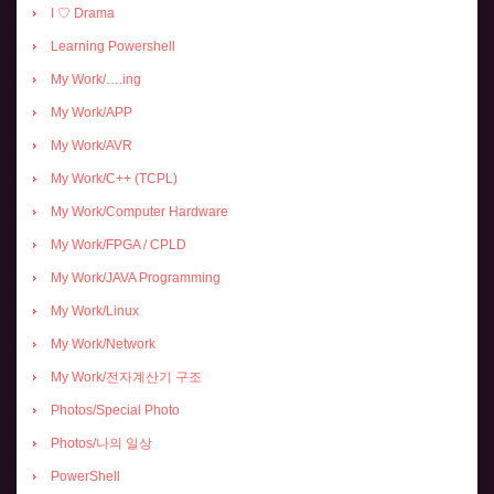
I ♡ Drama
Learning Powershell
My Work/….ing
My Work/APP
My Work/AVR
My Work/C++ (TCPL)
My Work/Computer Hardware
My Work/FPGA / CPLD
My Work/JAVA Programming
My Work/Linux
My Work/Network
My Work/전자계산기 구조
Photos/Special Photo
Photos/나의 일상
PowerShell