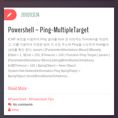
2011/03/24
Powershell – Ping-MultipleTarget
ICMP 패킷을 이용하여 Ping 결과를 bool 로 리턴하는 Function을 작성하
고, 이를 이용하여 지정된 범위 의 모든 주소에 Ping을 시도하여 Host들의
상태를 확인 한다. param ( [Parameter(Mandatory=$true)] $BaseIp,
$Start = 1, $End = 255, $Timeout = 100 ) Function Ping-Target { param (
[Parameter(Mandatory=$true)] [string]$HostNameOrAddress,
[int]$Timeout = 100 ) $pingObject = New-Object
System.Net.NetworkInformation.Ping $pingReply =
$pingObject.Send($HostNameOrAddress,…
Read More
PowerShell
Powershell Tips
No comments
talsu