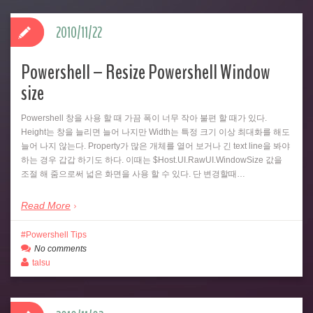
2010/11/22
Powershell – Resize Powershell Window
size
Powershell 창을 사용 할 때 가끔 폭이 너무 작아 불편 할 때가 있다.
Height는 창을 늘리면 늘어 나지만 Width는 특정 크기 이상 최대화를 해도
늘어 나지 않는다. Property가 많은 개체를 열어 보거나 긴 text line을 봐야
하는 경우 갑갑 하기도 하다. 이때는 $Host.UI.RawUI.WindowSize 값을
조절 해 줌으로써 넓은 화면을 사용 할 수 있다. 단 변경할때…
Read More
Powershell Tips
No comments
talsu