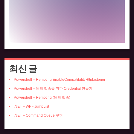
최신 글
Powershell – Remoting EnableCompatibilityHttpListener
Powershell – 원격 접속을 위한 Credential 만들기
Powershell – Remoting (원격 접속)
.NET – WPF JumpList
.NET – Command Queue 구현