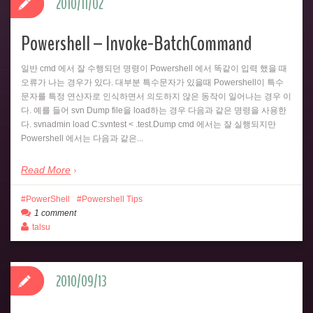
2010/11/02
Powershell – Invoke-BatchCommand
일반 cmd 에서 잘 수행되던 명령이 Powershell 에서 똑같이 입력 했을 때
오류가 나는 경우가 있다. 대부분 특수문자가 있을때 Powershell이 특수
문자를 특정 연산자로 인식하면서 의도하지 않은 동작이 일어나는 경우 이
다. 예를 들어 svn Dump file을 load하는 경우 다음과 같은 명령을 사용한
다. svnadmin load C:svntest < .test.Dump cmd 에서는 잘 실행되지만
Powershell 에서는 다음과 같은...
Read More
PowerShell
Powershell Tips
1 comment
talsu
2010/09/13