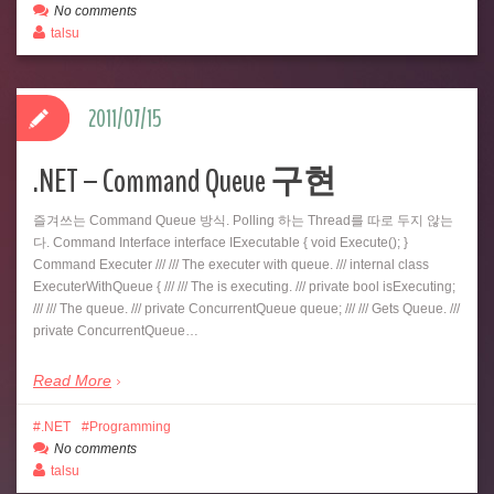
No comments
talsu
2011/07/15
.NET – Command Queue 구현
즐겨쓰는 Command Queue 방식. Polling 하는 Thread를 따로 두지 않는
다. Command Interface interface IExecutable { void Execute(); }
Command Executer /// /// The executer with queue. /// internal class
ExecuterWithQueue { /// /// The is executing. /// private bool isExecuting;
/// /// The queue. /// private ConcurrentQueue queue; /// /// Gets Queue. ///
private ConcurrentQueue…
Read More
.NET
Programming
No comments
talsu