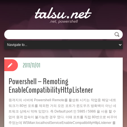
talsu.net
.net, powershell
2011/11/01
Powershell – Remoting
EnableCompatibilityHttpListener
원격지의 서버에 Powershell Remote를 활성화 시키는 작업중 해당 네트
워크가 80번 포트를 제외한 거의 모든 포트가 윈도우즈 방화벽이 아닌 네
트워크 상에서 막혀 있었다. 즉 Default port 인 5985 / 5986 을 사용 할 수
없어 원격 접속이 불가능한 경우 였다. 이때 포트를 직접 80번으로 바꾸어
주었는데 WSMan:localhostServiceEnableCompatibilityHttpListener 를