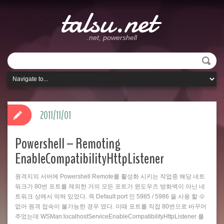
talsu.net
.net, powershell
2011/11/01
Powershell – Remoting
EnableCompatibilityHttpListener
원격지의 서버에 Powershell Remote를 활성화 시키는 작업중 해당 네트
워크가 80번 포트를 제외한 거의 모든 포트가 윈도우즈 방화벽이 아닌 네
트워크 상에서 막혀 있었다. 즉 Default port 인 5985 / 5986 을 사용 할 수
없어 원격 접속이 불가능한 경우 였다. 이때 포트를 직접 80번으로 바꾸어
주었는데 WSMan:localhostServiceEnableCompatibilityHttpListener 를