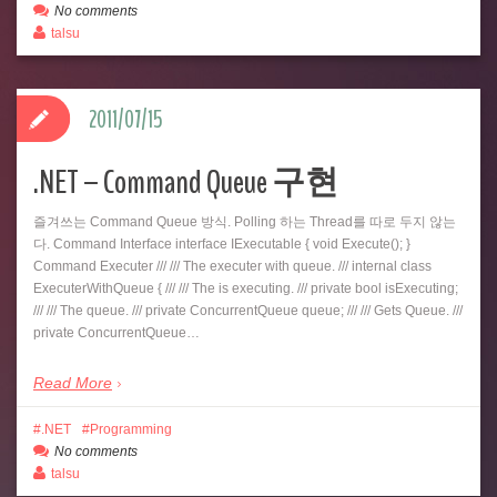
No comments
talsu
2011/07/15
.NET – Command Queue 구현
즐겨쓰는 Command Queue 방식. Polling 하는 Thread를 따로 두지 않는
다. Command Interface interface IExecutable { void Execute(); }
Command Executer /// /// The executer with queue. /// internal class
ExecuterWithQueue { /// /// The is executing. /// private bool isExecuting;
/// /// The queue. /// private ConcurrentQueue queue; /// /// Gets Queue. ///
private ConcurrentQueue…
Read More
.NET
Programming
No comments
talsu