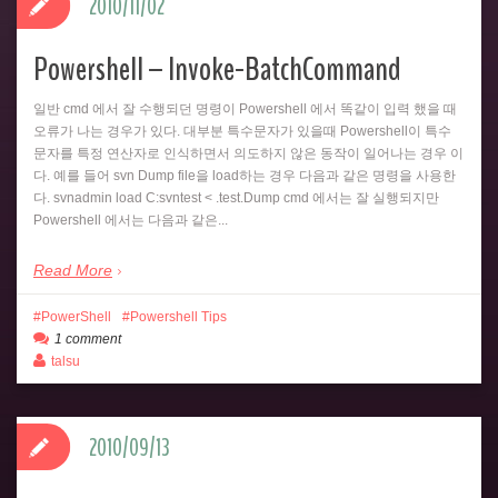
2010/11/02
Powershell – Invoke-BatchCommand
일반 cmd 에서 잘 수행되던 명령이 Powershell 에서 똑같이 입력 했을 때
오류가 나는 경우가 있다. 대부분 특수문자가 있을때 Powershell이 특수
문자를 특정 연산자로 인식하면서 의도하지 않은 동작이 일어나는 경우 이
다. 예를 들어 svn Dump file을 load하는 경우 다음과 같은 명령을 사용한
다. svnadmin load C:svntest < .test.Dump cmd 에서는 잘 실행되지만
Powershell 에서는 다음과 같은...
Read More
PowerShell
Powershell Tips
1 comment
talsu
2010/09/13