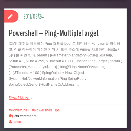
2011/03/24
Powershell – Ping-MultipleTarget
ICMP 패킷을 이용하여 Ping 결과를 bool 로 리턴하는 Function을 작성하
고, 이를 이용하여 지정된 범위 의 모든 주소에 Ping을 시도하여 Host들의
상태를 확인 한다. param ( [Parameter(Mandatory=$true)] $BaseIp,
$Start = 1, $End = 255, $Timeout = 100 ) Function Ping-Target { param (
[Parameter(Mandatory=$true)] [string]$HostNameOrAddress,
[int]$Timeout = 100 ) $pingObject = New-Object
System.Net.NetworkInformation.Ping $pingReply =
$pingObject.Send($HostNameOrAddress,…
Read More
PowerShell
Powershell Tips
No comments
talsu