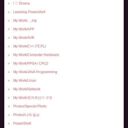
I ♡ Drama
Learning Powershell
My Work/….ing
My Work/APP
My Work/AVR
My Work/C++ (TCPL)
My Work/Computer Hardware
My Work/FPGA / CPLD
My Work/JAVA Programming
My Work/Linux
My Work/Network
My Work/전자계산기 구조
Photos/Special Photo
Photos/나의 일상
PowerShell