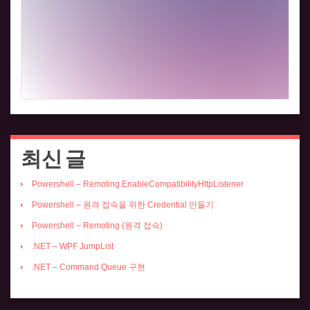
최신 글
Powershell – Remoting EnableCompatibilityHttpListener
Powershell – 원격 접속을 위한 Credential 만들기
Powershell – Remoting (원격 접속)
.NET – WPF JumpList
.NET – Command Queue 구현