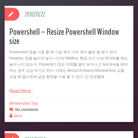
2010/11/22
Powershell – Resize Powershell Window
size
Powershell 창을 사용 할 때 가끔 폭이 너무 작아 불편 할 때가 있다.
Height는 창을 늘리면 늘어 나지만 Width는 특정 크기 이상 최대화를 해도
늘어 나지 않는다. Property가 많은 개체를 열어 보거나 긴 text line을 봐야
하는 경우 갑갑 하기도 하다. 이때는 $Host.UI.RawUI.WindowSize 값을
조절 해 줌으로써 넓은 화면을 사용 할 수 있다. 단 변경할때…
Read More
Powershell Tips
No comments
talsu