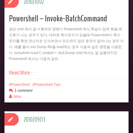
2010/11/02
Powershell – Invoke-BatchCommand
일반 cmd 에서 잘 수행되던 명령이 Powershell 에서 똑같이 입력 했을 때
오류가 나는 경우가 있다. 대부분 특수문자가 있을때 Powershell이 특수
문자를 특정 연산자로 인식하면서 의도하지 않은 동작이 일어나는 경우 이
다. 예를 들어 svn Dump file을 load하는 경우 다음과 같은 명령을 사용한
다. svnadmin load C:svntest < .test.Dump cmd 에서는 잘 실행되지만
Powershell 에서는 다음과 같은...
Read More
PowerShell
Powershell Tips
1 comment
talsu
2010/09/13