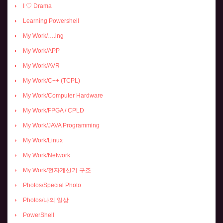
I ♡ Drama
Learning Powershell
My Work/….ing
My Work/APP
My Work/AVR
My Work/C++ (TCPL)
My Work/Computer Hardware
My Work/FPGA / CPLD
My Work/JAVA Programming
My Work/Linux
My Work/Network
My Work/전자계산기 구조
Photos/Special Photo
Photos/나의 일상
PowerShell