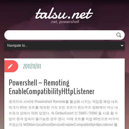
talsu.net
.net, powershell
2011/11/01
Powershell – Remoting
EnableCompatibilityHttpListener
원격지의 서버에 Powershell Remote를 활성화 시키는 작업중 해당 네트
워크가 80번 포트를 제외한 거의 모든 포트가 윈도우즈 방화벽이 아닌 네
트워크 상에서 막혀 있었다. 즉 Default port 인 5985 / 5986 을 사용 할 수
없어 원격 접속이 불가능한 경우 였다. 이때 포트를 직접 80번으로 바꾸어
주었는데 WSMan:localhostServiceEnableCompatibilityHttpListener 를