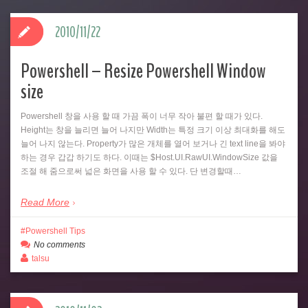
2010/11/22
Powershell – Resize Powershell Window
size
Powershell 창을 사용 할 때 가끔 폭이 너무 작아 불편 할 때가 있다.
Height는 창을 늘리면 늘어 나지만 Width는 특정 크기 이상 최대화를 해도
늘어 나지 않는다. Property가 많은 개체를 열어 보거나 긴 text line을 봐야
하는 경우 갑갑 하기도 하다. 이때는 $Host.UI.RawUI.WindowSize 값을
조절 해 줌으로써 넓은 화면을 사용 할 수 있다. 단 변경할때…
Read More
Powershell Tips
No comments
talsu