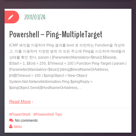
2011/03/24
Powershell – Ping-MultipleTarget
ICMP 패킷을 이용하여 Ping 결과를 bool 로 리턴하는 Function을 작성하
고, 이를 이용하여 지정된 범위 의 모든 주소에 Ping을 시도하여 Host들의
상태를 확인 한다. param ( [Parameter(Mandatory=$true)] $BaseIp,
$Start = 1, $End = 255, $Timeout = 100 ) Function Ping-Target { param (
[Parameter(Mandatory=$true)] [string]$HostNameOrAddress,
[int]$Timeout = 100 ) $pingObject = New-Object
System.Net.NetworkInformation.Ping $pingReply =
$pingObject.Send($HostNameOrAddress,…
Read More
PowerShell
Powershell Tips
No comments
talsu