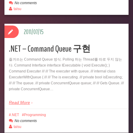
No comments
talsu
2011/07/15
.NET – Command Queue 구현
즐겨쓰는 Command Queue 방식. Polling 하는 Thread를 따로 두지 않는
다. Command Interface interface IExecutable { void Execute(); }
Command Executer /// /// The executer with queue. /// internal class
ExecuterWithQueue { /// /// The is executing. /// private bool isExecuting;
/// /// The queue. /// private ConcurrentQueue queue; /// /// Gets Queue. ///
private ConcurrentQueue…
Read More
.NET
Programming
No comments
talsu