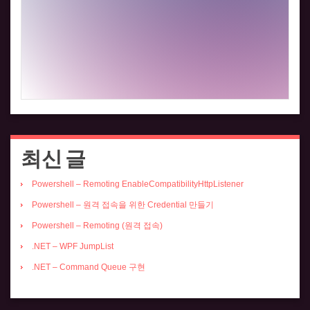
최신 글
Powershell – Remoting EnableCompatibilityHttpListener
Powershell – 원격 접속을 위한 Credential 만들기
Powershell – Remoting (원격 접속)
.NET – WPF JumpList
.NET – Command Queue 구현