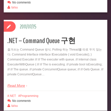
No comments
talsu
2011/07/15
.NET – Command Queue 구현
즐겨쓰는 Command Queue 방식. Polling 하는 Thread를 따로 두지 않는
다. Command Interface interface IExecutable { void Execute(); }
Command Executer /// /// The executer with queue. /// internal class
ExecuterWithQueue { /// /// The is executing. /// private bool isExecuting;
/// /// The queue. /// private ConcurrentQueue queue; /// /// Gets Queue. ///
private ConcurrentQueue…
Read More
.NET
Programming
No comments
talsu