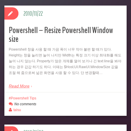
2010/11/22
Powershell – Resize Powershell Window
size
Powershell 창을 사용 할 때 가끔 폭이 너무 작아 불편 할 때가 있다.
Height는 창을 늘리면 늘어 나지만 Width는 특정 크기 이상 최대화를 해도
늘어 나지 않는다. Property가 많은 개체를 열어 보거나 긴 text line을 봐야
하는 경우 갑갑 하기도 하다. 이때는 $Host.UI.RawUI.WindowSize 값을
조절 해 줌으로써 넓은 화면을 사용 할 수 있다. 단 변경할때…
Read More
Powershell Tips
No comments
talsu