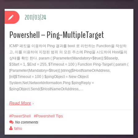
2011/03/24
Powershell – Ping-MultipleTarget
ICMP 패킷을 이용하여 Ping 결과를 bool 로 리턴하는 Function을 작성하
고, 이를 이용하여 지정된 범위 의 모든 주소에 Ping을 시도하여 Host들의
상태를 확인 한다. param ( [Parameter(Mandatory=$true)] $BaseIp,
$Start = 1, $End = 255, $Timeout = 100 ) Function Ping-Target { param (
[Parameter(Mandatory=$true)] [string]$HostNameOrAddress,
[int]$Timeout = 100 ) $pingObject = New-Object
System.Net.NetworkInformation.Ping $pingReply =
$pingObject.Send($HostNameOrAddress,…
Read More
PowerShell
Powershell Tips
No comments
talsu