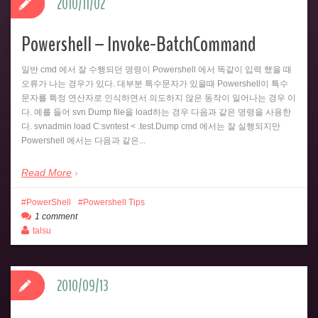
2010/11/02
Powershell – Invoke-BatchCommand
일반 cmd 에서 잘 수행되던 명령이 Powershell 에서 똑같이 입력 했을 때
오류가 나는 경우가 있다. 대부분 특수문자가 있을때 Powershell이 특수
문자를 특정 연산자로 인식하면서 의도하지 않은 동작이 일어나는 경우 이
다. 예를 들어 svn Dump file을 load하는 경우 다음과 같은 명령을 사용한
다. svnadmin load C:svntest < .test.Dump cmd 에서는 잘 실행되지만
Powershell 에서는 다음과 같은...
Read More
PowerShell
Powershell Tips
1 comment
talsu
2010/09/13