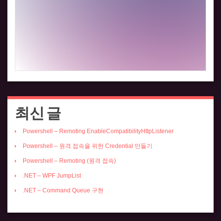
최신 글
Powershell – Remoting EnableCompatibilityHttpListener
Powershell – 원격 접속을 위한 Credential 만들기
Powershell – Remoting (원격 접속)
.NET – WPF JumpList
.NET – Command Queue 구현