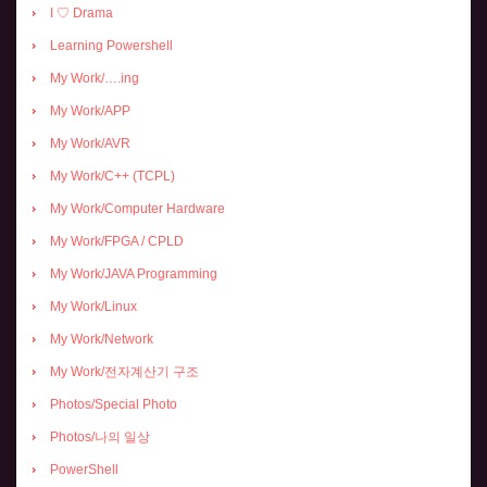
I ♡ Drama
Learning Powershell
My Work/….ing
My Work/APP
My Work/AVR
My Work/C++ (TCPL)
My Work/Computer Hardware
My Work/FPGA / CPLD
My Work/JAVA Programming
My Work/Linux
My Work/Network
My Work/전자계산기 구조
Photos/Special Photo
Photos/나의 일상
PowerShell