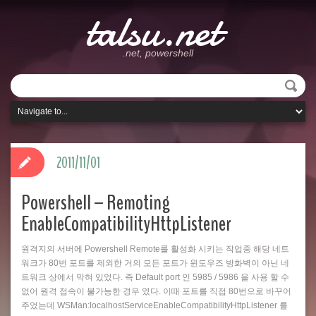
talsu.net
.net, powershell
2011/11/01
Powershell – Remoting
EnableCompatibilityHttpListener
원격지의 서버에 Powershell Remote를 활성화 시키는 작업중 해당 네트
워크가 80번 포트를 제외한 거의 모든 포트가 윈도우즈 방화벽이 아닌 네
트워크 상에서 막혀 있었다. 즉 Default port 인 5985 / 5986 을 사용 할 수
없어 원격 접속이 불가능한 경우 였다. 이때 포트를 직접 80번으로 바꾸어
주었는데 WSMan:localhostServiceEnableCompatibilityHttpListener 를