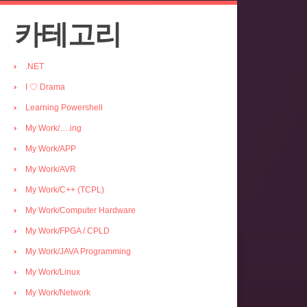
카테고리
.NET
I ♡ Drama
Learning Powershell
My Work/….ing
My Work/APP
My Work/AVR
My Work/C++ (TCPL)
My Work/Computer Hardware
My Work/FPGA / CPLD
My Work/JAVA Programming
My Work/Linux
My Work/Network