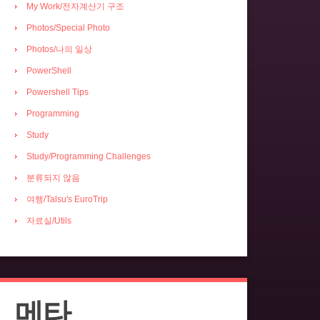
My Work/전자계산기 구조
Photos/Special Photo
Photos/나의 일상
PowerShell
Powershell Tips
Programming
Study
Study/Programming Challenges
분류되지 않음
여행/Talsu's EuroTrip
자료실/Utils
메타