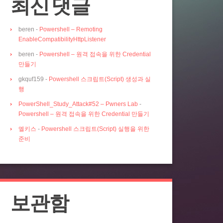
최신 댓글
beren
-
Powershell – Remoting
EnableCompatibilityHttpListener
beren
-
Powershell – 원격 접속을 위한 Credential
만들기
gkquf159
-
Powershell 스크립트(Script) 생성과 실
행
PowerShell_Study_Attack#52 – Pwners Lab
-
Powershell – 원격 접속을 위한 Credential 만들기
엘키스
-
Powershell 스크립트(Script) 실행을 위한
준비
보관함