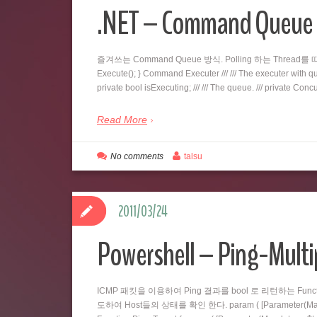
.NET – Command Qu
즐겨쓰는 Command Queue 방식. Polling 하는 Thread를 따로 두
Execute(); } Command Executer /// /// The executer with queu
private bool isExecuting; /// /// The queue. /// private C
Read More
No comments
talsu
2011/03/24
Powershell – Ping-Multi
ICMP 패킷을 이용하여 Ping 결과를 bool 로 리턴하는 Fu
도하여 Host들의 상태를 확인 한다. param ( [Parameter(Mandatory