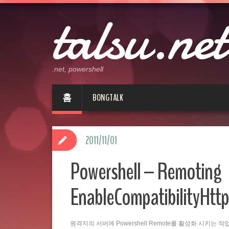
talsu.net
.net, powershell
홈
BONGTALK
2011/11/01
Powershell – Remoting
EnableCompatibilityHttp
원격지의 서버에 Powershell Remote를 활성화 시키