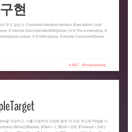
eue 구현
지 않는다. Command Interface interface IExecutable { void
e. /// internal class ExecuterWithQueue { /// /// The is executing. ///
oncurrentQueue queue; /// /// Gets Queue. /// private ConcurrentQueue…
.NET
Programming
pleTarget
nction을 작성하고, 이를 이용하여 지정된 범위 의 모든 주소에 Ping을 시
=$true)] $BaseIp, $Start = 1, $End = 255, $Timeout = 100 )