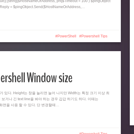
ue)] [string]$HostNameOrAddress, [int]$Timeout = 100 ) $pingObject
ngReply = $pingObject.Send($HostNameOrAddress,…
PowerShell
Powershell Tips
ershell Window size
때가 있다. Height는 창을 늘리면 늘어 나지만 Width는 특정 크기 이상 최
 보거나 긴 text line을 봐야 하는 경우 갑갑 하기도 하다. 이때는
넓은 화면을 사용 할 수 있다. 단 변경할때…