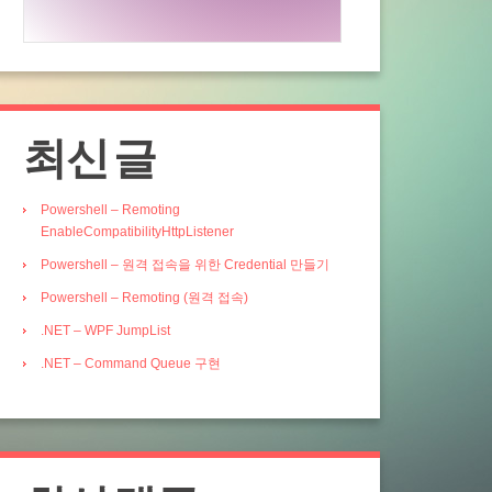
최신 글
Powershell – Remoting
EnableCompatibilityHttpListener
Powershell – 원격 접속을 위한 Credential 만들기
Powershell – Remoting (원격 접속)
.NET – WPF JumpList
.NET – Command Queue 구현