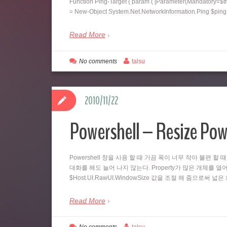
Function Ping-Target { param ( [Parameter(Mandatory=$tr
= New-Object System.Net.NetworkInformation.Ping $pi
Read More
No comments
talsu
2010/11/22
Powershell – Resize Pow
Powershell 창을 사용 할 때 가끔 폭이 너무 작아 불편 할 
대화를 해도 늘어 나지 않는다. Property가 많은 개체를 열어
$Host.UI.RawUI.WindowSize 값을 조절 해 줌으로써 
Read More