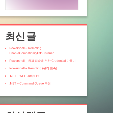
최신 글
Powershell – Remoting
EnableCompatibilityHttpListener
Powershell – 원격 접속을 위한 Credential 만들기
Powershell – Remoting (원격 접속)
.NET – WPF JumpList
.NET – Command Queue 구현