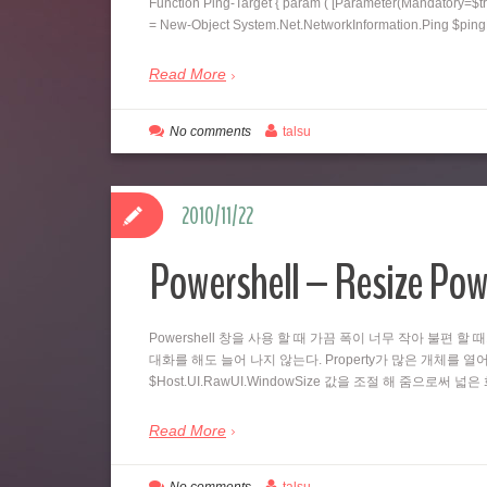
Function Ping-Target { param ( [Parameter(Mandatory=$tr
= New-Object System.Net.NetworkInformation.Ping $pi
Read More
No comments
talsu
2010/11/22
Powershell – Resize Pow
Powershell 창을 사용 할 때 가끔 폭이 너무 작아 불편 할 
대화를 해도 늘어 나지 않는다. Property가 많은 개체를 열어
$Host.UI.RawUI.WindowSize 값을 조절 해 줌으로써 
Read More