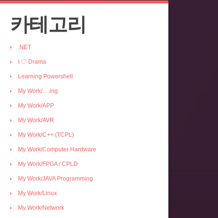
카테고리
.NET
I ♡ Drama
Learning Powershell
My Work/….ing
My Work/APP
My Work/AVR
My Work/C++ (TCPL)
My Work/Computer Hardware
My Work/FPGA / CPLD
My Work/JAVA Programming
My Work/Linux
My Work/Network