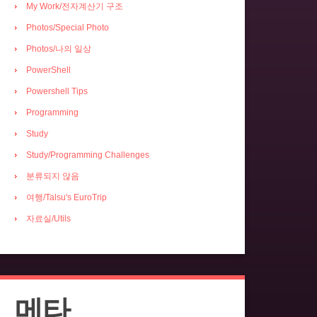
My Work/전자계산기 구조
Photos/Special Photo
Photos/나의 일상
PowerShell
Powershell Tips
Programming
Study
Study/Programming Challenges
분류되지 않음
여행/Talsu's EuroTrip
자료실/Utils
메타