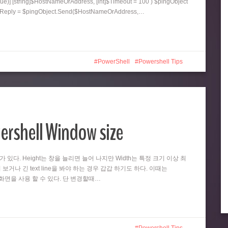
ue)] [string]$HostNameOrAddress, [int]$Timeout = 100 ) $pingObject
ngReply = $pingObject.Send($HostNameOrAddress,…
PowerShell
Powershell Tips
ershell Window size
때가 있다. Height는 창을 늘리면 늘어 나지만 Width는 특정 크기 이상 최
 보거나 긴 text line을 봐야 하는 경우 갑갑 하기도 하다. 이때는
넓은 화면을 사용 할 수 있다. 단 변경할때…