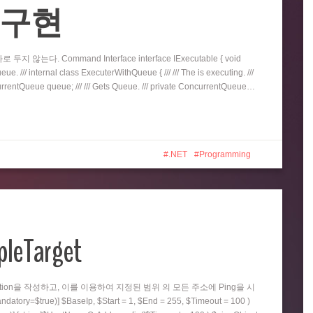
eue 구현
지 않는다. Command Interface interface IExecutable { void
e. /// internal class ExecuterWithQueue { /// /// The is executing. ///
oncurrentQueue queue; /// /// Gets Queue. /// private ConcurrentQueue…
.NET
Programming
pleTarget
nction을 작성하고, 이를 이용하여 지정된 범위 의 모든 주소에 Ping을 시
=$true)] $BaseIp, $Start = 1, $End = 255, $Timeout = 100 )