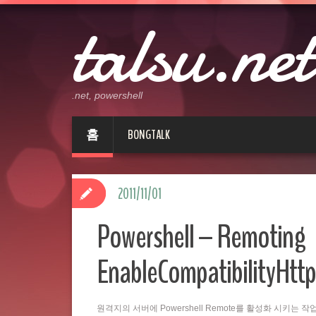
talsu.net
.net, powershell
홈
BONGTALK
2011/11/01
Powershell – Remoting
EnableCompatibilityHttp
원격지의 서버에 Powershell Remote를 활성화 시키