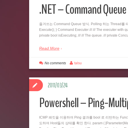
.NET – Command Qu
즐겨쓰는 Command Queue 방식. Polling 하는 Thread를 따로 두
Execute(); } Command Executer /// /// The executer with queu
private bool isExecuting; /// /// The queue. /// private C
Read More
No comments
talsu
2011/03/24
Powershell – Ping-Multi
ICMP 패킷을 이용하여 Ping 결과를 bool 로 리턴하는 Fu
도하여 Host들의 상태를 확인 한다. param ( [Parameter(Mandatory