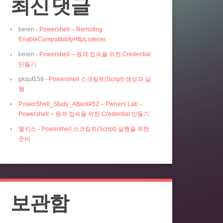
최신 댓글
beren
-
Powershell – Remoting
EnableCompatibilityHttpListener
beren
-
Powershell – 원격 접속을 위한 Credential
만들기
gkquf159
-
Powershell 스크립트(Script) 생성과 실
행
PowerShell_Study_Attack#52 – Pwners Lab
-
Powershell – 원격 접속을 위한 Credential 만들기
엘키스
-
Powershell 스크립트(Script) 실행을 위한
준비
보관함