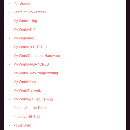
I ♡ Drama
Learning Powershell
My Work/….ing
My Work/APP
My Work/AVR
My Work/C++ (TCPL)
My Work/Computer Hardware
My Work/FPGA / CPLD
My Work/JAVA Programming
My Work/Linux
My Work/Network
My Work/전자계산기 구조
Photos/Special Photo
Photos/나의 일상
PowerShell