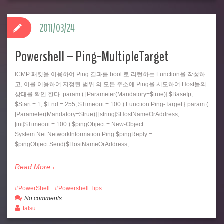
2011/03/24
Powershell – Ping-MultipleTarget
ICMP 패킷을 이용하여 Ping 결과를 bool 로 리턴하는 Function을 작성하
고, 이를 이용하여 지정된 범위 의 모든 주소에 Ping을 시도하여 Host들의
상태를 확인 한다. param ( [Parameter(Mandatory=$true)] $BaseIp,
$Start = 1, $End = 255, $Timeout = 100 ) Function Ping-Target { param (
[Parameter(Mandatory=$true)] [string]$HostNameOrAddress,
[int]$Timeout = 100 ) $pingObject = New-Object
System.Net.NetworkInformation.Ping $pingReply =
$pingObject.Send($HostNameOrAddress,…
Read More
PowerShell
Powershell Tips
No comments
talsu