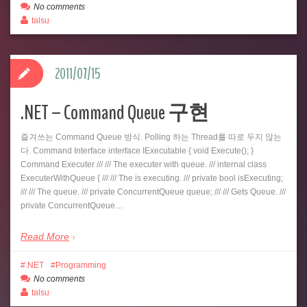
No comments
talsu
2011/07/15
.NET – Command Queue 구현
즐겨쓰는 Command Queue 방식. Polling 하는 Thread를 따로 두지 않는
다. Command Interface interface IExecutable { void Execute(); }
Command Executer /// /// The executer with queue. /// internal class
ExecuterWithQueue { /// /// The is executing. /// private bool isExecuting;
/// /// The queue. /// private ConcurrentQueue queue; /// /// Gets Queue. ///
private ConcurrentQueue…
Read More
.NET
Programming
No comments
talsu