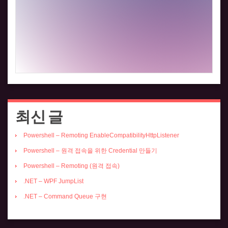
최신 글
Powershell – Remoting EnableCompatibilityHttpListener
Powershell – 원격 접속을 위한 Credential 만들기
Powershell – Remoting (원격 접속)
.NET – WPF JumpList
.NET – Command Queue 구현