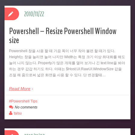
2010/11/22
Powershell – Resize Powershell Window
size
Powershell 창을 사용 할 때 가끔 폭이 너무 작아 불편 할 때가 있다.
Height는 창을 늘리면 늘어 나지만 Width는 특정 크기 이상 최대화를 해도
늘어 나지 않는다. Property가 많은 개체를 열어 보거나 긴 text line을 봐야
하는 경우 갑갑 하기도 하다. 이때는 $Host.UI.RawUI.WindowSize 값을
조절 해 줌으로써 넓은 화면을 사용 할 수 있다. 단 변경할때…
Read More
Powershell Tips
No comments
talsu