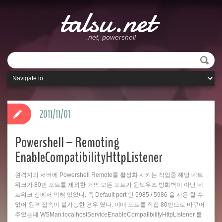
talsu.net
.net, powershell
2011/11/01
Powershell – Remoting
EnableCompatibilityHttpListener
원격지의 서버에 Powershell Remote를 활성화 시키는 작업중 해당 네트
워크가 80번 포트를 제외한 거의 모든 포트가 윈도우즈 방화벽이 아닌 네
트워크 상에서 막혀 있었다. 즉 Default port 인 5985 / 5986 을 사용 할 수
없어 원격 접속이 불가능한 경우 였다. 이때 포트를 직접 80번으로 바꾸어
주었는데 WSMan:localhostServiceEnableCompatibilityHttpListener 를