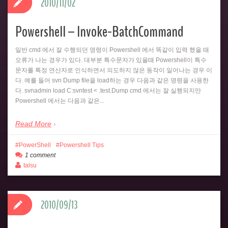
2010/11/02
Powershell – Invoke-BatchCommand
일반 cmd 에서 잘 수행되던 명령이 Powershell 에서 똑같이 입력 했을 때
오류가 나는 경우가 있다. 대부분 특수문자가 있을때 Powershell이 특수
문자를 특정 연산자로 인식하면서 의도하지 않은 동작이 일어나는 경우 이
다. 예를 들어 svn Dump file을 load하는 경우 다음과 같은 명령을 사용한
다. svnadmin load C:svntest < .test.Dump cmd 에서는 잘 실행되지만
Powershell 에서는 다음과 같은...
Read More
PowerShell
Powershell Tips
1 comment
talsu
2010/09/13