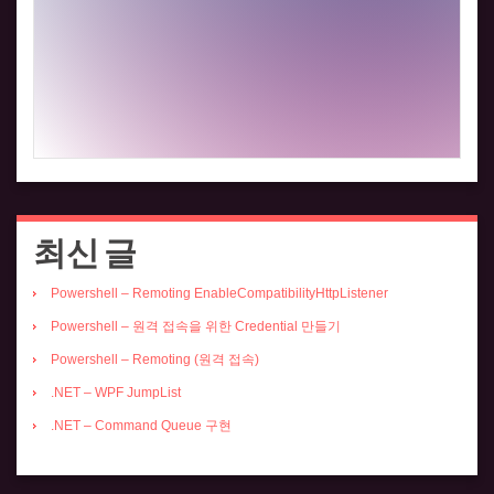
최신 글
Powershell – Remoting EnableCompatibilityHttpListener
Powershell – 원격 접속을 위한 Credential 만들기
Powershell – Remoting (원격 접속)
.NET – WPF JumpList
.NET – Command Queue 구현