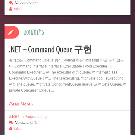
No comments
talsu
2011/07/15
.NET – Command Queue 구현
즐겨쓰는 Command Queue 방식. Polling 하는 Thread를 따로 두지 않는
다. Command Interface interface IExecutable { void Execute(); }
Command Executer /// /// The executer with queue. /// internal class
ExecuterWithQueue { /// /// The is executing. /// private bool isExecuting;
/// /// The queue. /// private ConcurrentQueue queue; /// /// Gets Queue. ///
private ConcurrentQueue…
Read More
.NET
Programming
No comments
talsu