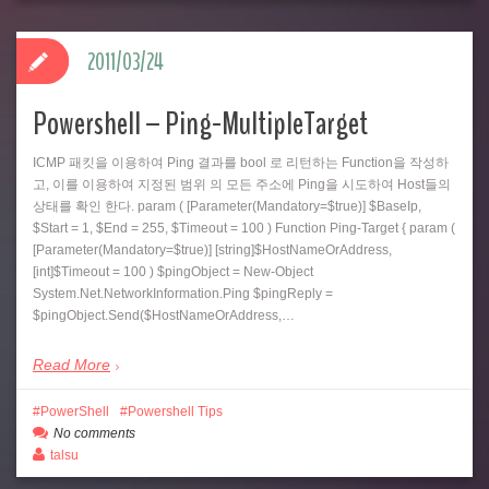
2011/03/24
Powershell – Ping-MultipleTarget
ICMP 패킷을 이용하여 Ping 결과를 bool 로 리턴하는 Function을 작성하
고, 이를 이용하여 지정된 범위 의 모든 주소에 Ping을 시도하여 Host들의
상태를 확인 한다. param ( [Parameter(Mandatory=$true)] $BaseIp,
$Start = 1, $End = 255, $Timeout = 100 ) Function Ping-Target { param (
[Parameter(Mandatory=$true)] [string]$HostNameOrAddress,
[int]$Timeout = 100 ) $pingObject = New-Object
System.Net.NetworkInformation.Ping $pingReply =
$pingObject.Send($HostNameOrAddress,…
Read More
PowerShell
Powershell Tips
No comments
talsu