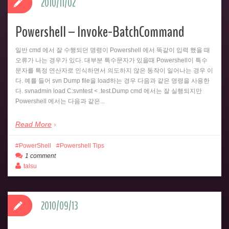
2010/11/02
Powershell – Invoke-BatchCommand
일반 cmd 에서 잘 수행되던 명령이 Powershell 에서 똑같이 입력 했을 때
오류가 나는 경우가 있다. 대부분 특수문자가 있을때 Powershell이 특수
문자를 특정 연산자로 인식하면서 의도하지 않은 동작이 일어나는 경우 이
다. 예를 들어 svn Dump file을 load하는 경우 다음과 같은 명령을 사용한
다. svnadmin load C:svntest < .test.Dump cmd 에서는 잘 실행되지만
Powershell 에서는 다음과 같은...
Read More
PowerShell
Powershell Tips
1 comment
talsu
2010/09/13