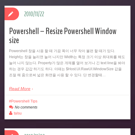
2010/11/22
Powershell – Resize Powershell Window
size
Powershell 창을 사용 할 때 가끔 폭이 너무 작아 불편 할 때가 있다.
Height는 창을 늘리면 늘어 나지만 Width는 특정 크기 이상 최대화를 해도
늘어 나지 않는다. Property가 많은 개체를 열어 보거나 긴 text line을 봐야
하는 경우 갑갑 하기도 하다. 이때는 $Host.UI.RawUI.WindowSize 값을
조절 해 줌으로써 넓은 화면을 사용 할 수 있다. 단 변경할때…
Read More
Powershell Tips
No comments
talsu