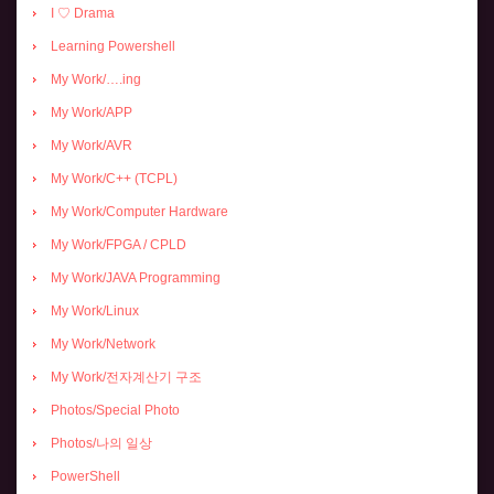
I ♡ Drama
Learning Powershell
My Work/….ing
My Work/APP
My Work/AVR
My Work/C++ (TCPL)
My Work/Computer Hardware
My Work/FPGA / CPLD
My Work/JAVA Programming
My Work/Linux
My Work/Network
My Work/전자계산기 구조
Photos/Special Photo
Photos/나의 일상
PowerShell