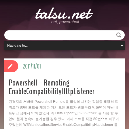
talsu.net
.net, powershell
2011/11/01
Powershell – Remoting
EnableCompatibilityHttpListener
원격지의 서버에 Powershell Remote를 활성화 시키는 작업중 해당 네트
워크가 80번 포트를 제외한 거의 모든 포트가 윈도우즈 방화벽이 아닌 네
트워크 상에서 막혀 있었다. 즉 Default port 인 5985 / 5986 을 사용 할 수
없어 원격 접속이 불가능한 경우 였다. 이때 포트를 직접 80번으로 바꾸어
주었는데 WSMan:localhostServiceEnableCompatibilityHttpListener 를