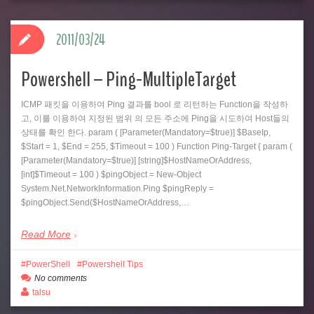
2011/03/24
Powershell – Ping-MultipleTarget
ICMP 패킷을 이용하여 Ping 결과를 bool 로 리턴하는 Function을 작성하
고, 이를 이용하여 지정된 범위 의 모든 주소에 Ping을 시도하여 Host들의
상태를 확인 한다. param ( [Parameter(Mandatory=$true)] $BaseIp,
$Start = 1, $End = 255, $Timeout = 100 ) Function Ping-Target { param (
[Parameter(Mandatory=$true)] [string]$HostNameOrAddress,
[int]$Timeout = 100 ) $pingObject = New-Object
System.Net.NetworkInformation.Ping $pingReply =
$pingObject.Send($HostNameOrAddress,…
Read More
PowerShell
Powershell Tips
No comments
talsu