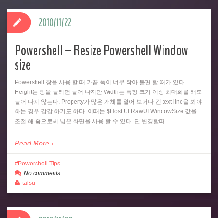
2010/11/22
Powershell – Resize Powershell Window
size
Powershell 창을 사용 할 때 가끔 폭이 너무 작아 불편 할 때가 있다.
Height는 창을 늘리면 늘어 나지만 Width는 특정 크기 이상 최대화를 해도
늘어 나지 않는다. Property가 많은 개체를 열어 보거나 긴 text line을 봐야
하는 경우 갑갑 하기도 하다. 이때는 $Host.UI.RawUI.WindowSize 값을
조절 해 줌으로써 넓은 화면을 사용 할 수 있다. 단 변경할때…
Read More
Powershell Tips
No comments
talsu