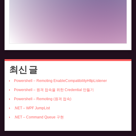
최신 글
Powershell – Remoting EnableCompatibilityHttpListener
Powershell – 원격 접속을 위한 Credential 만들기
Powershell – Remoting (원격 접속)
.NET – WPF JumpList
.NET – Command Queue 구현