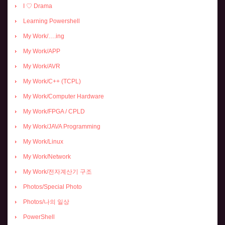
I ♡ Drama
Learning Powershell
My Work/….ing
My Work/APP
My Work/AVR
My Work/C++ (TCPL)
My Work/Computer Hardware
My Work/FPGA / CPLD
My Work/JAVA Programming
My Work/Linux
My Work/Network
My Work/전자계산기 구조
Photos/Special Photo
Photos/나의 일상
PowerShell