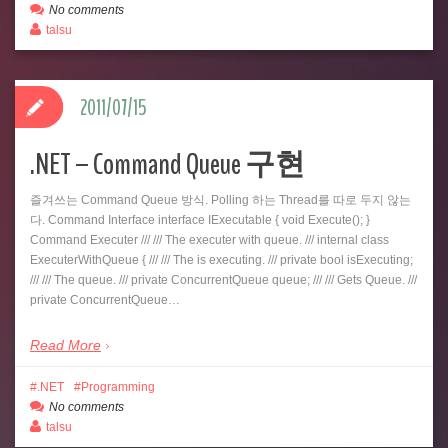
No comments
talsu
2011/07/15
.NET – Command Queue 구현
즐겨쓰는 Command Queue 방식. Polling 하는 Thread를 따로 두지 않는
다. Command Interface interface IExecutable { void Execute(); }
Command Executer /// /// The executer with queue. /// internal class
ExecuterWithQueue { /// /// The is executing. /// private bool isExecuting;
/// /// The queue. /// private ConcurrentQueue queue; /// /// Gets Queue. ///
private ConcurrentQueue…
Read More
.NET
Programming
No comments
talsu