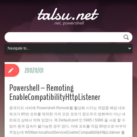
talsu.net
.net, powershell
2011/11/01
Powershell – Remoting
EnableCompatibilityHttpListener
원격지의 서버에 Powershell Remote를 활성화 시키는 작업중 해당 네트
워크가 80번 포트를 제외한 거의 모든 포트가 윈도우즈 방화벽이 아닌 네
트워크 상에서 막혀 있었다. 즉 Default port 인 5985 / 5986 을 사용 할 수
없어 원격 접속이 불가능한 경우 였다. 이때 포트를 직접 80번으로 바꾸어
주었는데 WSMan:localhostServiceEnableCompatibilityHttpListener 를