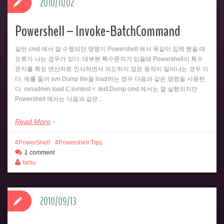
2010/11/02
Powershell – Invoke-BatchCommand
일반 cmd 에서 잘 수행되던 명령이 Powershell 에서 똑같이 입력 했을 때
오류가 나는 경우가 있다. 대부분 특수문자가 있을때 Powershell이 특수
문자를 특정 연산자로 인식하면서 의도하지 않은 동작이 일어나는 경우 이
다. 예를 들어 svn Dump file을 load하는 경우 다음과 같은 명령을 사용한
다. svnadmin load C:svntest < .test.Dump cmd 에서는 잘 실행되지만
Powershell 에서는 다음과 같은...
Read More
PowerShell
Powershell Tips
1 comment
talsu
2010/09/13