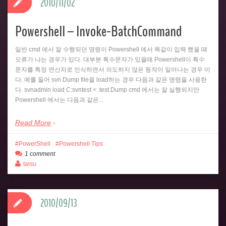
2010/11/02
Powershell – Invoke-BatchCommand
일반 cmd 에서 잘 수행되던 명령이 Powershell 에서 똑같이 입력 했을 때
오류가 나는 경우가 있다. 대부분 특수문자가 있을때 Powershell이 특수
문자를 특정 연산자로 인식하면서 의도하지 않은 동작이 일어나는 경우 이
다. 예를 들어 svn Dump file을 load하는 경우 다음과 같은 명령을 사용한
다. svnadmin load C:svntest < .test.Dump cmd 에서는 잘 실행되지만
Powershell 에서는 다음과 같은...
Read More
PowerShell
Powershell Tips
1 comment
talsu
2010/09/13