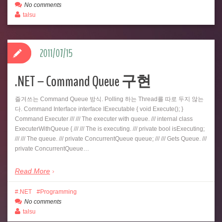
No comments
talsu
2011/07/15
.NET – Command Queue 구현
즐겨쓰는 Command Queue 방식. Polling 하는 Thread를 따로 두지 않는
다. Command Interface interface IExecutable { void Execute(); }
Command Executer /// /// The executer with queue. /// internal class
ExecuterWithQueue { /// /// The is executing. /// private bool isExecuting;
/// /// The queue. /// private ConcurrentQueue queue; /// /// Gets Queue. ///
private ConcurrentQueue…
Read More
.NET
Programming
No comments
talsu