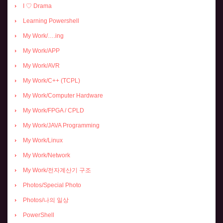
I ♡ Drama
Learning Powershell
My Work/….ing
My Work/APP
My Work/AVR
My Work/C++ (TCPL)
My Work/Computer Hardware
My Work/FPGA / CPLD
My Work/JAVA Programming
My Work/Linux
My Work/Network
My Work/전자계산기 구조
Photos/Special Photo
Photos/나의 일상
PowerShell