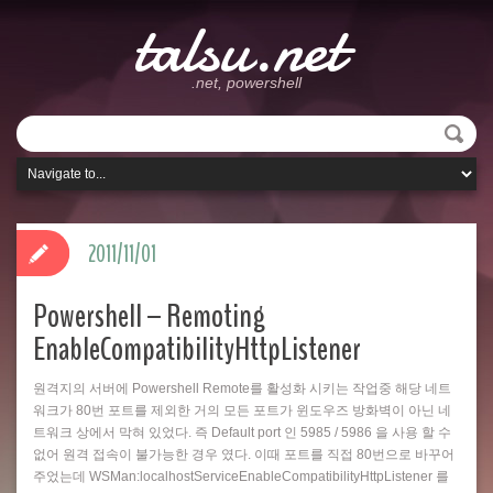
talsu.net
.net, powershell
2011/11/01
Powershell – Remoting
EnableCompatibilityHttpListener
원격지의 서버에 Powershell Remote를 활성화 시키는 작업중 해당 네트
워크가 80번 포트를 제외한 거의 모든 포트가 윈도우즈 방화벽이 아닌 네
트워크 상에서 막혀 있었다. 즉 Default port 인 5985 / 5986 을 사용 할 수
없어 원격 접속이 불가능한 경우 였다. 이때 포트를 직접 80번으로 바꾸어
주었는데 WSMan:localhostServiceEnableCompatibilityHttpListener 를