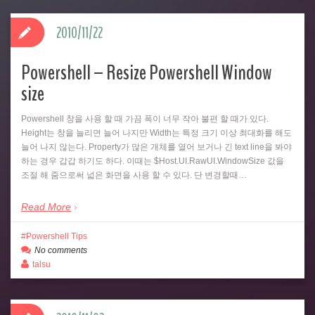
2010/11/22
Powershell – Resize Powershell Window
size
Powershell 창을 사용 할 때 가끔 폭이 너무 작아 불편 할 때가 있다.
Height는 창을 늘리면 늘어 나지만 Width는 특정 크기 이상 최대화를 해도
늘어 나지 않는다. Property가 많은 개체를 열어 보거나 긴 text line을 봐야
하는 경우 갑갑 하기도 하다. 이때는 $Host.UI.RawUI.WindowSize 값을
조절 해 줌으로써 넓은 화면을 사용 할 수 있다. 단 변경할때…
Read More
Powershell Tips
No comments
talsu