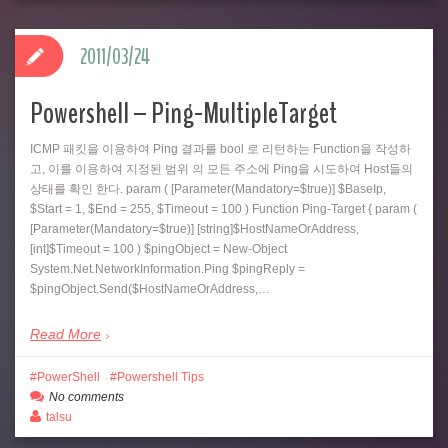
2011/03/24
Powershell – Ping-MultipleTarget
ICMP 패킷을 이용하여 Ping 결과를 bool 로 리턴하는 Function을 작성하
고, 이를 이용하여 지정된 범위 의 모든 주소에 Ping을 시도하여 Host들의
상태를 확인 한다. param ( [Parameter(Mandatory=$true)] $BaseIp,
$Start = 1, $End = 255, $Timeout = 100 ) Function Ping-Target { param (
[Parameter(Mandatory=$true)] [string]$HostNameOrAddress,
[int]$Timeout = 100 ) $pingObject = New-Object
System.Net.NetworkInformation.Ping $pingReply =
$pingObject.Send($HostNameOrAddress,…
Read More
PowerShell
Powershell Tips
No comments
talsu