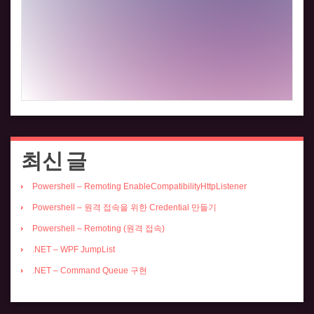
최신 글
Powershell – Remoting EnableCompatibilityHttpListener
Powershell – 원격 접속을 위한 Credential 만들기
Powershell – Remoting (원격 접속)
.NET – WPF JumpList
.NET – Command Queue 구현