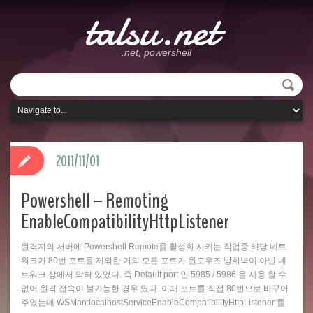
talsu.net
.net, powershell
2011/11/01
Powershell – Remoting
EnableCompatibilityHttpListener
원격지의 서버에 Powershell Remote를 활성화 시키는 작업중 해당 네트
워크가 80번 포트를 제외한 거의 모든 포트가 윈도우즈 방화벽이 아닌 네
트워크 상에서 막혀 있었다. 즉 Default port 인 5985 / 5986 을 사용 할 수
없어 원격 접속이 불가능한 경우 였다. 이때 포트를 직접 80번으로 바꾸어
주었는데 WSMan:localhostServiceEnableCompatibilityHttpListener 를