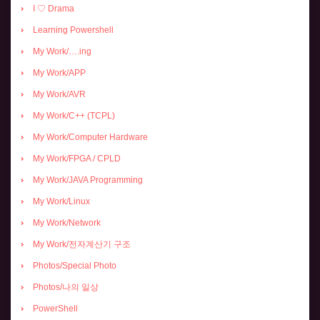
I ♡ Drama
Learning Powershell
My Work/….ing
My Work/APP
My Work/AVR
My Work/C++ (TCPL)
My Work/Computer Hardware
My Work/FPGA / CPLD
My Work/JAVA Programming
My Work/Linux
My Work/Network
My Work/전자계산기 구조
Photos/Special Photo
Photos/나의 일상
PowerShell