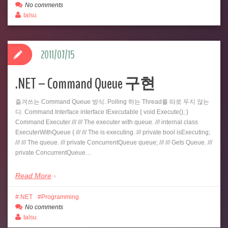
No comments
talsu
2011/07/15
.NET – Command Queue 구현
즐겨쓰는 Command Queue 방식. Polling 하는 Thread를 따로 두지 않는
다. Command Interface interface IExecutable { void Execute(); }
Command Executer /// /// The executer with queue. /// internal class
ExecuterWithQueue { /// /// The is executing. /// private bool isExecuting;
/// /// The queue. /// private ConcurrentQueue queue; /// /// Gets Queue. ///
private ConcurrentQueue…
Read More
.NET
Programming
No comments
talsu