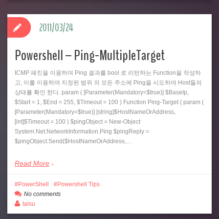
2011/03/24
Powershell – Ping-MultipleTarget
ICMP 패킷을 이용하여 Ping 결과를 bool 로 리턴하는 Function을 작성하
고, 이를 이용하여 지정된 범위 의 모든 주소에 Ping을 시도하여 Host들의
상태를 확인 한다. param ( [Parameter(Mandatory=$true)] $BaseIp,
$Start = 1, $End = 255, $Timeout = 100 ) Function Ping-Target { param (
[Parameter(Mandatory=$true)] [string]$HostNameOrAddress,
[int]$Timeout = 100 ) $pingObject = New-Object
System.Net.NetworkInformation.Ping $pingReply =
$pingObject.Send($HostNameOrAddress,…
Read More
PowerShell
Powershell Tips
No comments
talsu