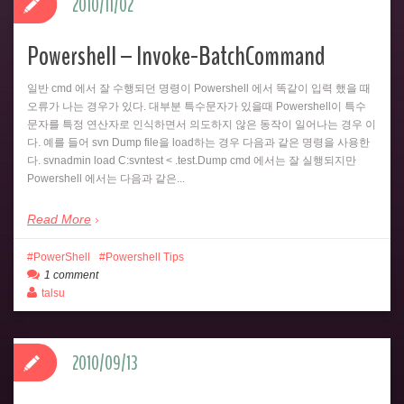
2010/11/02
Powershell – Invoke-BatchCommand
일반 cmd 에서 잘 수행되던 명령이 Powershell 에서 똑같이 입력 했을 때
오류가 나는 경우가 있다. 대부분 특수문자가 있을때 Powershell이 특수
문자를 특정 연산자로 인식하면서 의도하지 않은 동작이 일어나는 경우 이
다. 예를 들어 svn Dump file을 load하는 경우 다음과 같은 명령을 사용한
다. svnadmin load C:svntest < .test.Dump cmd 에서는 잘 실행되지만
Powershell 에서는 다음과 같은...
Read More
PowerShell
Powershell Tips
1 comment
talsu
2010/09/13