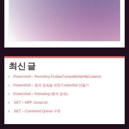
최신 글
Powershell – Remoting EnableCompatibilityHttpListener
Powershell – 원격 접속을 위한 Credential 만들기
Powershell – Remoting (원격 접속)
.NET – WPF JumpList
.NET – Command Queue 구현