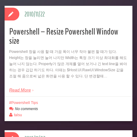
2010/11/22
Powershell – Resize Powershell Window
size
Powershell 창을 사용 할 때 가끔 폭이 너무 작아 불편 할 때가 있다.
Height는 창을 늘리면 늘어 나지만 Width는 특정 크기 이상 최대화를 해도
늘어 나지 않는다. Property가 많은 개체를 열어 보거나 긴 text line을 봐야
하는 경우 갑갑 하기도 하다. 이때는 $Host.UI.RawUI.WindowSize 값을
조절 해 줌으로써 넓은 화면을 사용 할 수 있다. 단 변경할때…
Read More
Powershell Tips
No comments
talsu