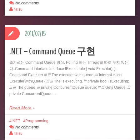
No comments
talsu
2011/07/15
.NET – Command Queue 구현
즐겨쓰는 Command Queue 방식. Polling 하는 Thread를 따로 두지 않는
다. Command Interface interface IExecutable { void Execute(); }
Command Executer /// /// The executer with queue. /// internal class
ExecuterWithQueue { /// /// The is executing. /// private bool isExecuting;
/// /// The queue. /// private ConcurrentQueue queue; /// /// Gets Queue. ///
private ConcurrentQueue…
Read More
.NET
Programming
No comments
talsu