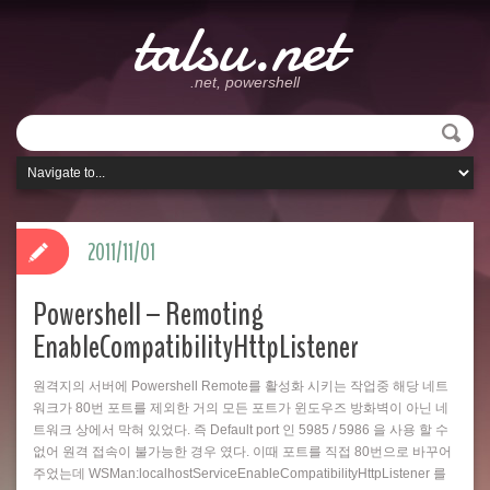
talsu.net
.net, powershell
2011/11/01
Powershell – Remoting
EnableCompatibilityHttpListener
원격지의 서버에 Powershell Remote를 활성화 시키는 작업중 해당 네트
워크가 80번 포트를 제외한 거의 모든 포트가 윈도우즈 방화벽이 아닌 네
트워크 상에서 막혀 있었다. 즉 Default port 인 5985 / 5986 을 사용 할 수
없어 원격 접속이 불가능한 경우 였다. 이때 포트를 직접 80번으로 바꾸어
주었는데 WSMan:localhostServiceEnableCompatibilityHttpListener 를