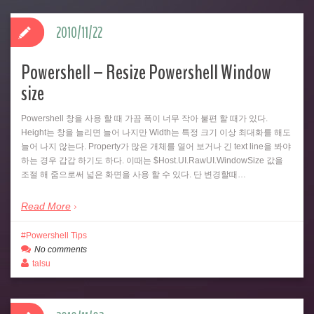
2010/11/22
Powershell – Resize Powershell Window
size
Powershell 창을 사용 할 때 가끔 폭이 너무 작아 불편 할 때가 있다.
Height는 창을 늘리면 늘어 나지만 Width는 특정 크기 이상 최대화를 해도
늘어 나지 않는다. Property가 많은 개체를 열어 보거나 긴 text line을 봐야
하는 경우 갑갑 하기도 하다. 이때는 $Host.UI.RawUI.WindowSize 값을
조절 해 줌으로써 넓은 화면을 사용 할 수 있다. 단 변경할때…
Read More
Powershell Tips
No comments
talsu