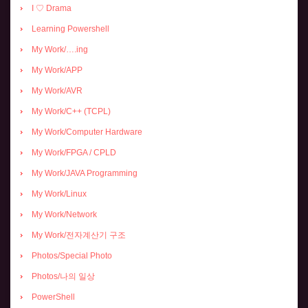
I ♡ Drama
Learning Powershell
My Work/….ing
My Work/APP
My Work/AVR
My Work/C++ (TCPL)
My Work/Computer Hardware
My Work/FPGA / CPLD
My Work/JAVA Programming
My Work/Linux
My Work/Network
My Work/전자계산기 구조
Photos/Special Photo
Photos/나의 일상
PowerShell