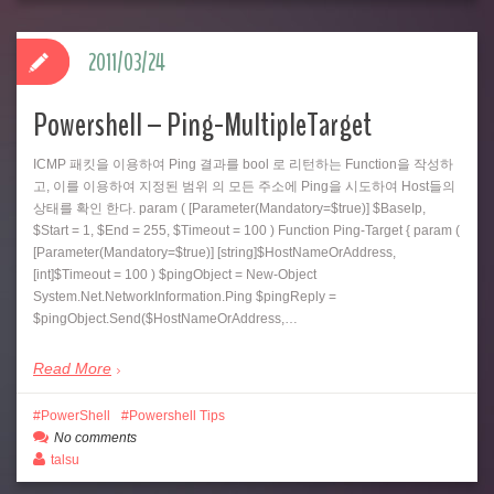
2011/03/24
Powershell – Ping-MultipleTarget
ICMP 패킷을 이용하여 Ping 결과를 bool 로 리턴하는 Function을 작성하
고, 이를 이용하여 지정된 범위 의 모든 주소에 Ping을 시도하여 Host들의
상태를 확인 한다. param ( [Parameter(Mandatory=$true)] $BaseIp,
$Start = 1, $End = 255, $Timeout = 100 ) Function Ping-Target { param (
[Parameter(Mandatory=$true)] [string]$HostNameOrAddress,
[int]$Timeout = 100 ) $pingObject = New-Object
System.Net.NetworkInformation.Ping $pingReply =
$pingObject.Send($HostNameOrAddress,…
Read More
PowerShell
Powershell Tips
No comments
talsu