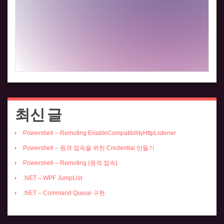
최신 글
Powershell – Remoting EnableCompatibilityHttpListener
Powershell – 원격 접속을 위한 Credential 만들기
Powershell – Remoting (원격 접속)
.NET – WPF JumpList
.NET – Command Queue 구현