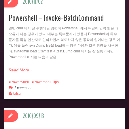
2010/11/02
Powershell – Invoke-BatchCommand
일반 cmd 에서 잘 수행되던 명령이 Powershell 에서 똑같이 입력 했을 때
오류가 나는 경우가 있다. 대부분 특수문자가 있을때 Powershell이 특수
문자를 특정 연산자로 인식하면서 의도하지 않은 동작이 일어나는 경우 이
다. 예를 들어 svn Dump file을 load하는 경우 다음과 같은 명령을 사용한
다. svnadmin load C:svntest < .test.Dump cmd 에서는 잘 실행되지만
Powershell 에서는 다음과 같은...
Read More
PowerShell
Powershell Tips
1 comment
talsu
2010/09/13