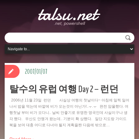
talsu.net
.net, powershell
2007/01/07
탈수의 유럽 여행 Day 2 – 런던
2006년 11월 23일 런던 사실상 여행의 첫날이다~ 아침에 일찍 일어
나서 밥을 먹는데 바깥에 비가 오는것이 아닌가!..ㅜ.ㅜ 완전 암울했다. 여
행첫날 부터 비가 오다니.. 날씨 안좋기로 유명한 영국인데 사실이구나 생
각 했다. 우산도 안챙겨 왔는데.. 기분이 확 상했다. 일단 지도랑 가이드
북을 보며 대충 어디로 다녀야 될지 계획을짠 다음에 밖으로…