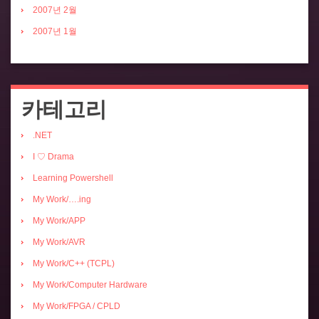
2007년 2월
2007년 1월
카테고리
.NET
I ♡ Drama
Learning Powershell
My Work/….ing
My Work/APP
My Work/AVR
My Work/C++ (TCPL)
My Work/Computer Hardware
My Work/FPGA / CPLD