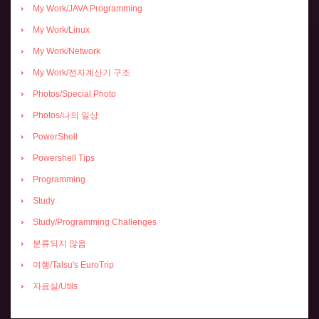
My Work/JAVA Programming
My Work/Linux
My Work/Network
My Work/전자계산기 구조
Photos/Special Photo
Photos/나의 일상
PowerShell
Powershell Tips
Programming
Study
Study/Programming Challenges
분류되지 않음
여행/Talsu's EuroTrip
자료실/Utils