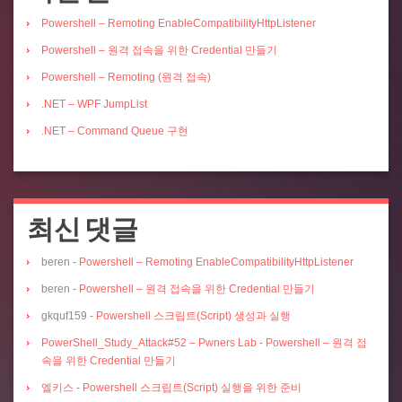
Powershell – Remoting EnableCompatibilityHttpListener
Powershell – 원격 접속을 위한 Credential 만들기
Powershell – Remoting (원격 접속)
.NET – WPF JumpList
.NET – Command Queue 구현
최신 댓글
beren
-
Powershell – Remoting EnableCompatibilityHttpListener
beren
-
Powershell – 원격 접속을 위한 Credential 만들기
gkquf159
-
Powershell 스크립트(Script) 생성과 실행
PowerShell_Study_Attack#52 – Pwners Lab
-
Powershell – 원격 접
속을 위한 Credential 만들기
엘키스
-
Powershell 스크립트(Script) 실행을 위한 준비