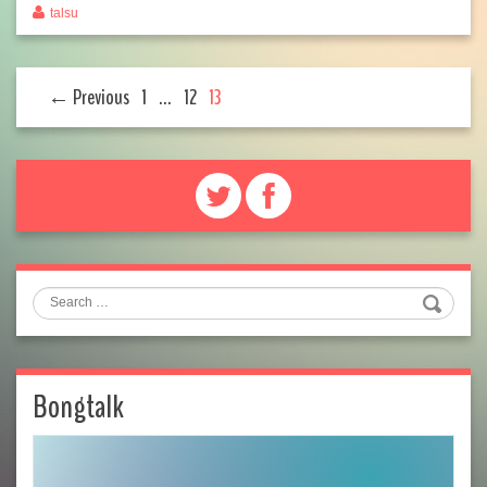
talsu
← Previous
1
…
12
13
Search
Bongtalk