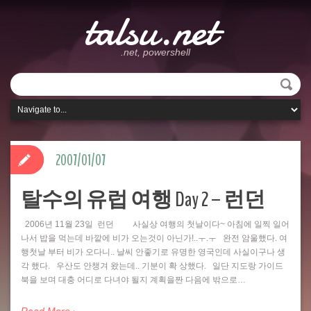
talsu.net
.net, powershell
2007/01/07
탈수의 유럽 여행 Day 2 – 런던
2006년 11월 23일 런던 사실상 여행의 첫날이다~ 아침에 일찍 일어
나서 밥을 먹는데 바깥에 비가 오는것이 아닌가!..ㅜ.ㅜ 완전 암울했다. 여
행첫날 부터 비가 오다니.. 날씨 안좋기로 유명한 영국인데 사실이구나 생
각 했다. 우산도 안챙겨 왔는데.. 기분이 확 상했다. 일단 지도랑 가이드
북을 보며 대충 어디로 다녀야 될지 계획을짠 다음에 밖으로…