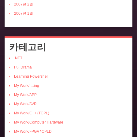
2007년 2월
2007년 1월
카테고리
.NET
I ♡ Drama
Learning Powershell
My Work/….ing
My Work/APP
My Work/AVR
My Work/C++ (TCPL)
My Work/Computer Hardware
My Work/FPGA / CPLD