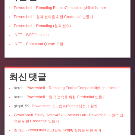
Powershell – Remoting EnableCompatibilityHttpListener
Powershell – 원격 접속을 위한 Credential 만들기
Powershell – Remoting (원격 접속)
.NET – WPF JumpList
.NET – Command Queue 구현
최신 댓글
beren
-
Powershell – Remoting EnableCompatibilityHttpListener
beren
-
Powershell – 원격 접속을 위한 Credential 만들기
gkquf159
-
Powershell 스크립트(Script) 생성과 실행
PowerShell_Study_Attack#52 – Pwners Lab
-
Powershell – 원격 접
속을 위한 Credential 만들기
엘키스
-
Powershell 스크립트(Script) 실행을 위한 준비