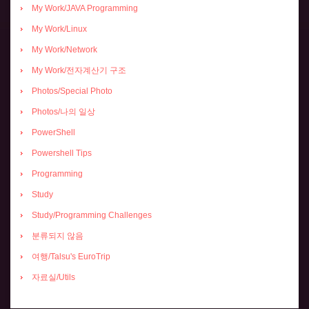
My Work/JAVA Programming
My Work/Linux
My Work/Network
My Work/전자계산기 구조
Photos/Special Photo
Photos/나의 일상
PowerShell
Powershell Tips
Programming
Study
Study/Programming Challenges
분류되지 않음
여행/Talsu's EuroTrip
자료실/Utils