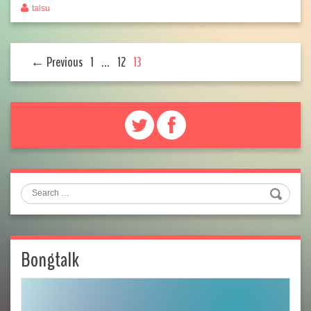
talsu
← Previous
1
…
12
13
Search
Bongtalk