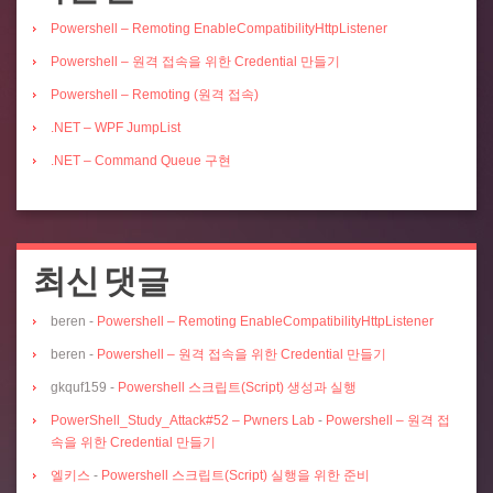
Powershell – Remoting EnableCompatibilityHttpListener
Powershell – 원격 접속을 위한 Credential 만들기
Powershell – Remoting (원격 접속)
.NET – WPF JumpList
.NET – Command Queue 구현
최신 댓글
beren
-
Powershell – Remoting EnableCompatibilityHttpListener
beren
-
Powershell – 원격 접속을 위한 Credential 만들기
gkquf159
-
Powershell 스크립트(Script) 생성과 실행
PowerShell_Study_Attack#52 – Pwners Lab
-
Powershell – 원격 접
속을 위한 Credential 만들기
엘키스
-
Powershell 스크립트(Script) 실행을 위한 준비