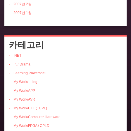
2007년 2월
2007년 1월
카테고리
.NET
I ♡ Drama
Learning Powershell
My Work/….ing
My Work/APP
My Work/AVR
My Work/C++ (TCPL)
My Work/Computer Hardware
My Work/FPGA / CPLD