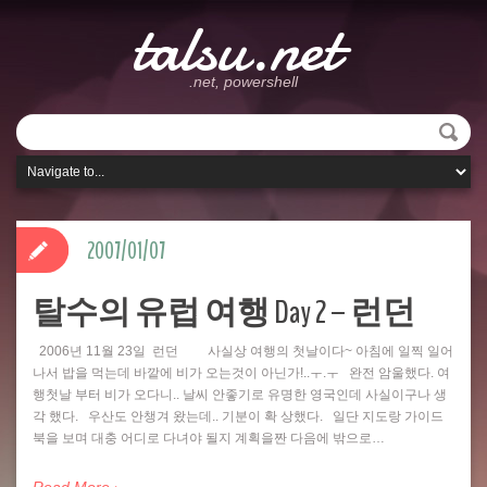
talsu.net
.net, powershell
2007/01/07
탈수의 유럽 여행 Day 2 – 런던
2006년 11월 23일 런던 사실상 여행의 첫날이다~ 아침에 일찍 일어
나서 밥을 먹는데 바깥에 비가 오는것이 아닌가!..ㅜ.ㅜ 완전 암울했다. 여
행첫날 부터 비가 오다니.. 날씨 안좋기로 유명한 영국인데 사실이구나 생
각 했다. 우산도 안챙겨 왔는데.. 기분이 확 상했다. 일단 지도랑 가이드
북을 보며 대충 어디로 다녀야 될지 계획을짠 다음에 밖으로…