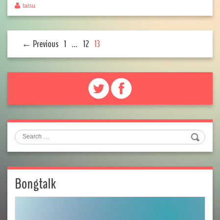
talsu
← Previous
1
…
12
13
Search
Bongtalk