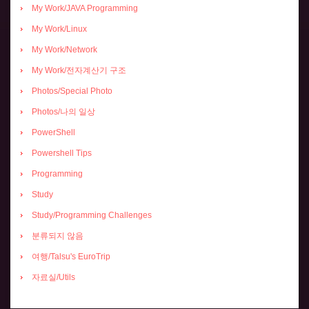
My Work/JAVA Programming
My Work/Linux
My Work/Network
My Work/전자계산기 구조
Photos/Special Photo
Photos/나의 일상
PowerShell
Powershell Tips
Programming
Study
Study/Programming Challenges
분류되지 않음
여행/Talsu's EuroTrip
자료실/Utils