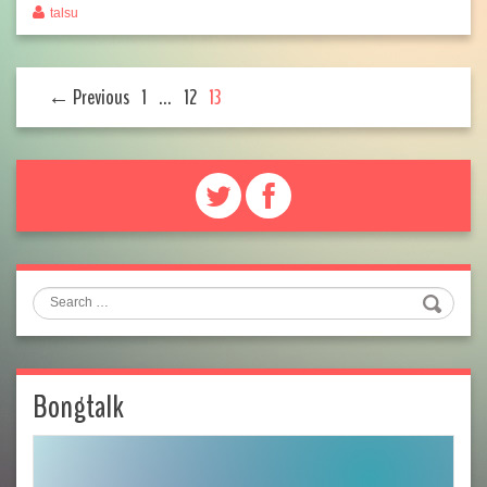
talsu
← Previous
1
…
12
13
Search
Bongtalk