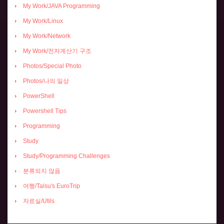
My Work/JAVA Programming
My Work/Linux
My Work/Network
My Work/전자계산기 구조
Photos/Special Photo
Photos/나의 일상
PowerShell
Powershell Tips
Programming
Study
Study/Programming Challenges
분류되지 않음
여행/Talsu's EuroTrip
자료실/Utils