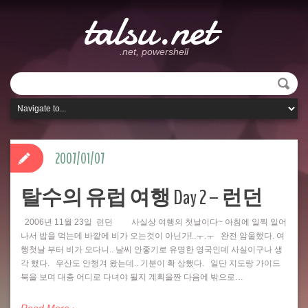
talsu.net
.net, powershell
2007/01/07
탈수의 유럽 여행 Day 2 – 런던
2006년 11월 23일 런던 사실상 여행의 첫날이다~ 아침에 일찍 일어
나서 밥을 먹는데 바깥에 비가 오는것이 아닌가!..ㅜ.ㅜ 완전 암울했다. 여
행첫날 부터 비가 오다니.. 날씨 안좋기로 유명한 영국인데 사실이구나 생
각 했다. 우산도 안챙겨 왔는데.. 기분이 확 상했다. 일단 지도랑 가이드
북을 보며 대충 어디로 다녀야 될지 계획을짠 다음에 밖으로…