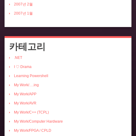
2007년 2월
2007년 1월
카테고리
.NET
I ♡ Drama
Learning Powershell
My Work/….ing
My Work/APP
My Work/AVR
My Work/C++ (TCPL)
My Work/Computer Hardware
My Work/FPGA / CPLD