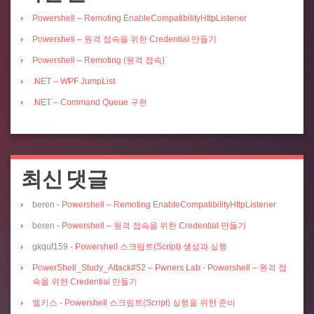
Powershell – Remoting EnableCompatibilityHttpListener
Powershell – 원격 접속을 위한 Credential 만들기
Powershell – Remoting (원격 접속)
.NET – WPF JumpList
.NET – Command Queue 구현
최신 댓글
beren
-
Powershell – Remoting EnableCompatibilityHttpListener
beren
-
Powershell – 원격 접속을 위한 Credential 만들기
gkquf159
-
Powershell 스크립트(Script) 생성과 실행
PowerShell_Study_Attack#52 – Pwners Lab
-
Powershell – 원격 접
속을 위한 Credential 만들기
엘키스
-
Powershell 스크립트(Script) 실행을 위한 준비