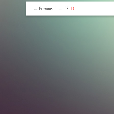
← Previous
1
…
12
13