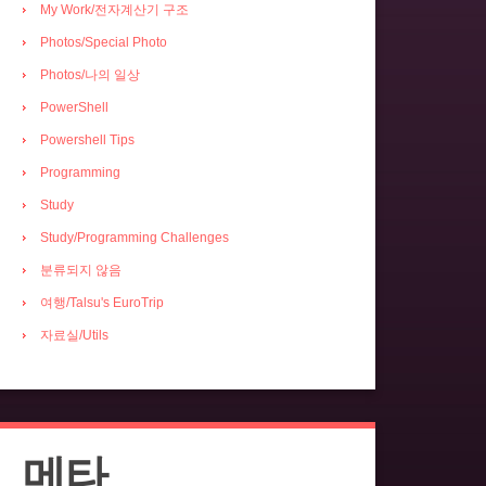
My Work/전자계산기 구조
Photos/Special Photo
Photos/나의 일상
PowerShell
Powershell Tips
Programming
Study
Study/Programming Challenges
분류되지 않음
여행/Talsu's EuroTrip
자료실/Utils
메타