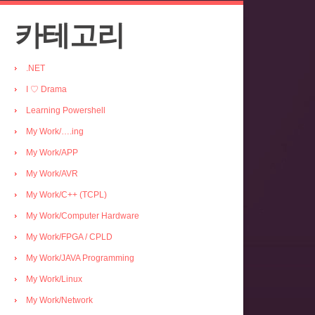
카테고리
.NET
I ♡ Drama
Learning Powershell
My Work/….ing
My Work/APP
My Work/AVR
My Work/C++ (TCPL)
My Work/Computer Hardware
My Work/FPGA / CPLD
My Work/JAVA Programming
My Work/Linux
My Work/Network