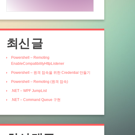
최신 글
Powershell – Remoting
EnableCompatibilityHttpListener
Powershell – 원격 접속을 위한 Credential 만들기
Powershell – Remoting (원격 접속)
.NET – WPF JumpList
.NET – Command Queue 구현