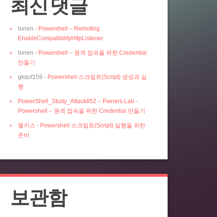
최신 댓글
beren
-
Powershell – Remoting
EnableCompatibilityHttpListener
beren
-
Powershell – 원격 접속을 위한 Credential
만들기
gkquf159
-
Powershell 스크립트(Script) 생성과 실
행
PowerShell_Study_Attack#52 – Pwners Lab
-
Powershell – 원격 접속을 위한 Credential 만들기
엘키스
-
Powershell 스크립트(Script) 실행을 위한
준비
보관함