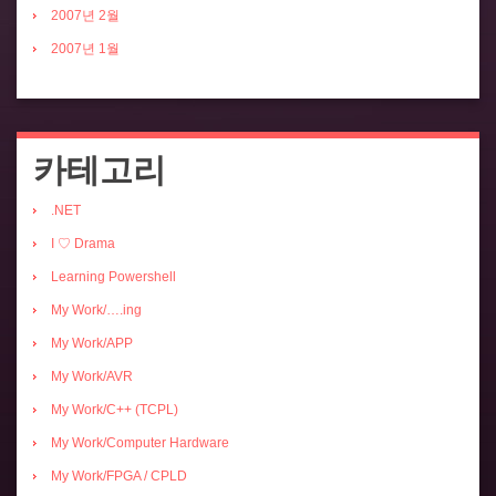
2007년 2월
2007년 1월
카테고리
.NET
I ♡ Drama
Learning Powershell
My Work/….ing
My Work/APP
My Work/AVR
My Work/C++ (TCPL)
My Work/Computer Hardware
My Work/FPGA / CPLD