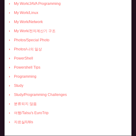
My Work/JAVA Programming
My Work/Linux
My Work/Network
My Work/전자계산기 구조
Photos/Special Photo
Photos/나의 일상
PowerShell
Powershell Tips
Programming
Study
Study/Programming Challenges
분류되지 않음
여행/Talsu's EuroTrip
자료실/Utils