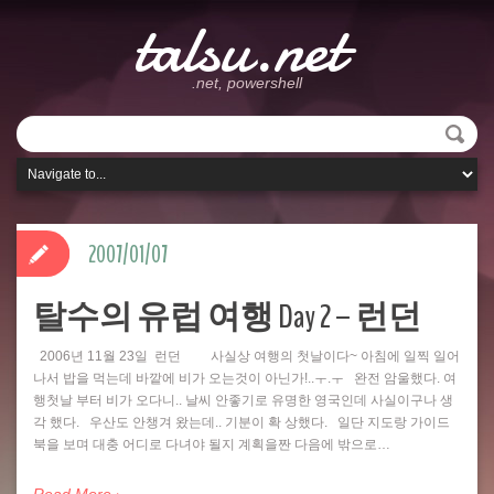
talsu.net
.net, powershell
2007/01/07
탈수의 유럽 여행 Day 2 – 런던
2006년 11월 23일 런던 사실상 여행의 첫날이다~ 아침에 일찍 일어
나서 밥을 먹는데 바깥에 비가 오는것이 아닌가!..ㅜ.ㅜ 완전 암울했다. 여
행첫날 부터 비가 오다니.. 날씨 안좋기로 유명한 영국인데 사실이구나 생
각 했다. 우산도 안챙겨 왔는데.. 기분이 확 상했다. 일단 지도랑 가이드
북을 보며 대충 어디로 다녀야 될지 계획을짠 다음에 밖으로…