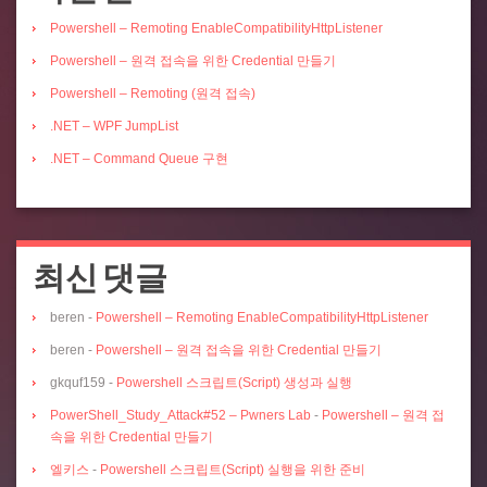
Powershell – Remoting EnableCompatibilityHttpListener
Powershell – 원격 접속을 위한 Credential 만들기
Powershell – Remoting (원격 접속)
.NET – WPF JumpList
.NET – Command Queue 구현
최신 댓글
beren
-
Powershell – Remoting EnableCompatibilityHttpListener
beren
-
Powershell – 원격 접속을 위한 Credential 만들기
gkquf159
-
Powershell 스크립트(Script) 생성과 실행
PowerShell_Study_Attack#52 – Pwners Lab
-
Powershell – 원격 접
속을 위한 Credential 만들기
엘키스
-
Powershell 스크립트(Script) 실행을 위한 준비