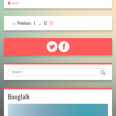
talsu
← Previous
1
…
12
13
Search
Bongtalk