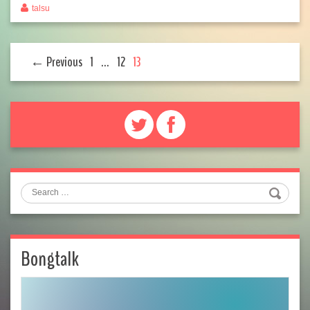
talsu
← Previous
1
…
12
13
Search
Bongtalk