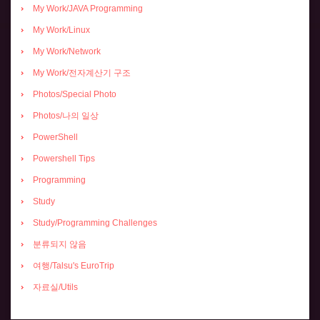
My Work/JAVA Programming
My Work/Linux
My Work/Network
My Work/전자계산기 구조
Photos/Special Photo
Photos/나의 일상
PowerShell
Powershell Tips
Programming
Study
Study/Programming Challenges
분류되지 않음
여행/Talsu's EuroTrip
자료실/Utils