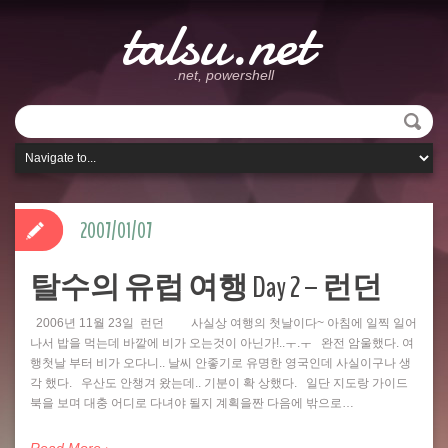
talsu.net
.net, powershell
2007/01/07
탈수의 유럽 여행 Day 2 – 런던
2006년 11월 23일 런던 사실상 여행의 첫날이다~ 아침에 일찍 일어
나서 밥을 먹는데 바깥에 비가 오는것이 아닌가!..ㅜ.ㅜ 완전 암울했다. 여
행첫날 부터 비가 오다니.. 날씨 안좋기로 유명한 영국인데 사실이구나 생
각 했다. 우산도 안챙겨 왔는데.. 기분이 확 상했다. 일단 지도랑 가이드
북을 보며 대충 어디로 다녀야 될지 계획을짠 다음에 밖으로…