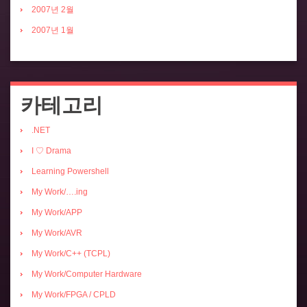
2007년 2월
2007년 1월
카테고리
.NET
I ♡ Drama
Learning Powershell
My Work/….ing
My Work/APP
My Work/AVR
My Work/C++ (TCPL)
My Work/Computer Hardware
My Work/FPGA / CPLD