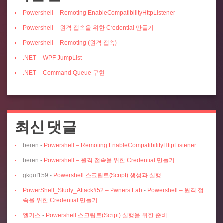
Powershell – Remoting EnableCompatibilityHttpListener
Powershell – 원격 접속을 위한 Credential 만들기
Powershell – Remoting (원격 접속)
.NET – WPF JumpList
.NET – Command Queue 구현
최신 댓글
beren
-
Powershell – Remoting EnableCompatibilityHttpListener
beren
-
Powershell – 원격 접속을 위한 Credential 만들기
gkquf159
-
Powershell 스크립트(Script) 생성과 실행
PowerShell_Study_Attack#52 – Pwners Lab
-
Powershell – 원격 접
속을 위한 Credential 만들기
엘키스
-
Powershell 스크립트(Script) 실행을 위한 준비