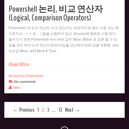
Powershell 논리, 비교 연산자
(Logical, Comparison Operators)
Powershell 의 논리 연산자, 비교 연산자는 보편적으로 많이 사용 되는 특
수문자 (> , <, =, &, …) 들을 사용하지 않고 -[keyword] 형태로 사용 된다.
들어가기 전에 Powershell 에서 bool 값은 $true, $false 로 표현 할 수 있
음을 숙지 하자 논리 연산자 bool 타입을 연산하여 bool 값을 반환함 -and :
논리곱 $true -and $true # True…
Read More
Learning Powershell
No comments
talsu
← Previous
1
2
3
…
13
Next →