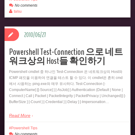
No comments
talsu
2010/06/27
Powershell Test-Connection 으로 네트
워크상의 Host들 확인하기
Powershell cmdlet 중 하나인 Test-Connection 은 네트워크상의 Host와
ICMP 패킷을 이용하여 연결을 테스트 할 수 있다. 이 cmdlet은 흔히 cmd
에서 사용하는 ping.exe와 매우 유사하다. Test-Connection [-
ComputerName] [[-Source] ] [-AsJob] [-Authentication {Default | None |
Connect | Call | Packet | PacketIntegrity | PacketPrivacy | Unchanged}] [-
BufferSize ] [-Count ] [-Credential ] [-Delay ] [-Impersonation…
Read More
Powershell Tips
No comments