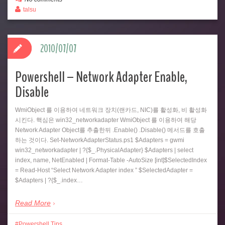
talsu
2010/07/07
Powershell – Network Adapter Enable,
Disable
WmiObject 를 이용하여 네트워크 장치(랜카드, NIC)를 활성화, 비 활성화
시킨다. 핵심은 win32_networkadapter WmiObject 를 이용하여 해당
Network Adapter Object를 추출한뒤 .Enable() .Disable() 메서드를 호출
하는 것이다. Set-NetworkAdapterStatus.ps1 $Adapters = gwmi
win32_networkadapter | ?{$_.PhysicalAdapter} $Adapters | select
index, name, NetEnabled | Format-Table -AutoSize [int]$SelectedIndex
= Read-Host “Select Network Adapter index ” $SelectedAdapter =
$Adapters | ?{$_.index…
Read More
Powershell Tips