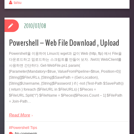
talsu
2010/07/08
Powershell – Web File Download , Upload
Powershell을 이용하여 Linux의 wget과 같이 Web (http, ftp) 에서 File을
다운로드하고 업로드하는 스크립트를 만들어 보자. .Net의 WebClient를
사용하면 간단하다. Get-WebFile.ps1 param(
[Parameter(Mandatory=$true, ValueFromPipeline=$true, Position=0)]
[String[]]$FileURLs, [String]$SavePath = (Get-Location),
[String]$Username, [String]$Password ) if ( -not (Test-Path $SavePath))
{ return } foreach ($FileURL in $FileURLs) { $Pieces =
$FileURL.Split(“/”) $FileName = $Pieces[$Pieces.Count – 1] $FilePath
= Join-Path…
Read More
Powershell Tips
No comments