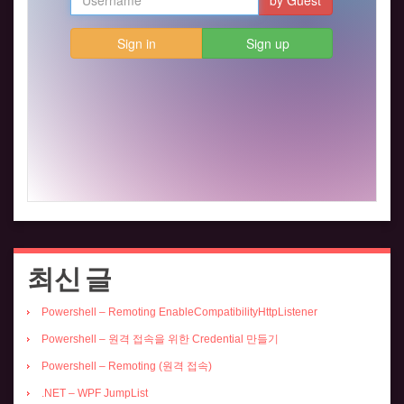
최신 글
Powershell – Remoting EnableCompatibilityHttpListener
Powershell – 원격 접속을 위한 Credential 만들기
Powershell – Remoting (원격 접속)
.NET – WPF JumpList