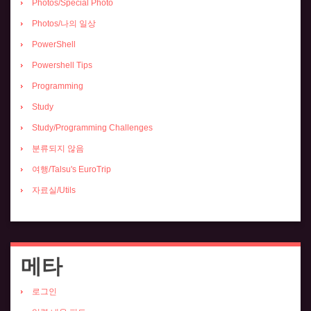
Photos/Special Photo
Photos/나의 일상
PowerShell
Powershell Tips
Programming
Study
Study/Programming Challenges
분류되지 않음
여행/Talsu's EuroTrip
자료실/Utils
메타
로그인