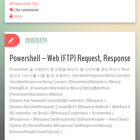
Powershell Tips
No comments
talsu
2010/07/19
Powershell – Web (FTP) Request, Response
Powershell 을 이용하여 웹 요청을 해보자. 웹 사이트를 관리 하거나 Rest
방식의 서비스를 사용 할 때 유용하다. Get-WebResponseString Function
Get-WebResponseString { param ( [Parameter(Mandatory=$true)]
[String]$Url, [Parameter(Mandatory=$true)] [String]$Method,
[Parameter(Mandatory=$false)]
[System.Net.NetworkCredential]$Credential ) $Request =
[System.Net.WebRequest]::Create($Url) $Request.Method = $Method if
($Credential -ne $null) { $Request.Credentials = $credential }
$Response = $Request.GetResponse() $StreamReader = New-Object
System.IO.StreamReader $Response.GetResponseStream()
$StreamReader.ReadToEnd() }…