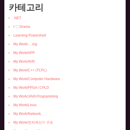
카테고리
.NET
I ♡ Drama
Learning Powershell
My Work/….ing
My Work/APP
My Work/AVR
My Work/C++ (TCPL)
My Work/Computer Hardware
My Work/FPGA / CPLD
My Work/JAVA Programming
My Work/Linux
My Work/Network
My Work/전자계산기 구조