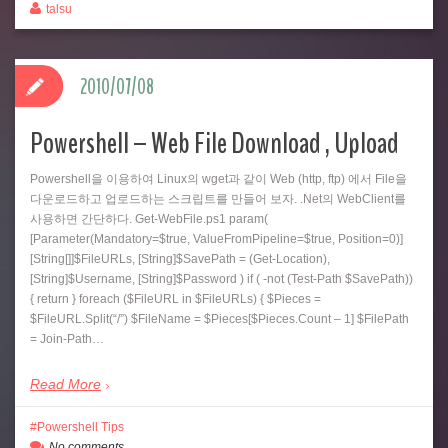
talsu
2010/07/08
Powershell – Web File Download , Upload
Powershell을 이용하여 Linux의 wget과 같이 Web (http, ftp) 에서 File을
다운로드하고 업로드하는 스크립트를 만들어 보자. .Net의 WebClient를
사용하면 간단하다. Get-WebFile.ps1 param(
[Parameter(Mandatory=$true, ValueFromPipeline=$true, Position=0)]
[String[]]$FileURLs, [String]$SavePath = (Get-Location),
[String]$Username, [String]$Password ) if ( -not (Test-Path $SavePath))
{ return } foreach ($FileURL in $FileURLs) { $Pieces =
$FileURL.Split(“/”) $FileName = $Pieces[$Pieces.Count – 1] $FilePath
= Join-Path…
Read More
Powershell Tips
No comments