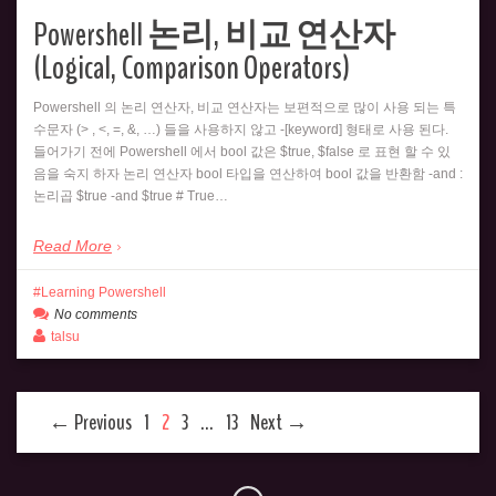
Powershell 논리, 비교 연산자
(Logical, Comparison Operators)
Powershell 의 논리 연산자, 비교 연산자는 보편적으로 많이 사용 되는 특
수문자 (> , <, =, &, …) 들을 사용하지 않고 -[keyword] 형태로 사용 된다.
들어가기 전에 Powershell 에서 bool 값은 $true, $false 로 표현 할 수 있
음을 숙지 하자 논리 연산자 bool 타입을 연산하여 bool 값을 반환함 -and :
논리곱 $true -and $true # True…
Read More
Learning Powershell
No comments
talsu
← Previous
1
2
3
…
13
Next →