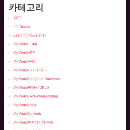
카테고리
.NET
I ♡ Drama
Learning Powershell
My Work/….ing
My Work/APP
My Work/AVR
My Work/C++ (TCPL)
My Work/Computer Hardware
My Work/FPGA / CPLD
My Work/JAVA Programming
My Work/Linux
My Work/Network
My Work/전자계산기 구조