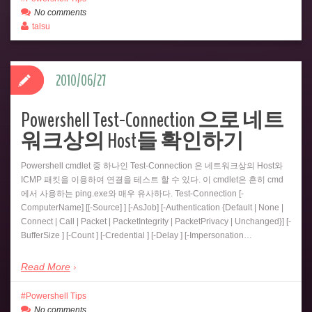
No comments
talsu
2010/06/27
Powershell Test-Connection 으로 네트
워크상의 Host들 확인하기
Powershell cmdlet 중 하나인 Test-Connection 은 네트워크상의 Host와
ICMP 패킷을 이용하여 연결을 테스트 할 수 있다. 이 cmdlet은 흔히 cmd
에서 사용하는 ping.exe와 매우 유사하다. Test-Connection [-
ComputerName] [[-Source] ] [-AsJob] [-Authentication {Default | None |
Connect | Call | Packet | PacketIntegrity | PacketPrivacy | Unchanged}] [-
BufferSize ] [-Count ] [-Credential ] [-Delay ] [-Impersonation…
Read More
Powershell Tips
No comments