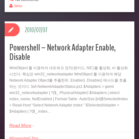
talsu
2010/07/07
Powershell – Network Adapter Enable,
Disable
WmiObject 를 이용하여 네트워크 장치(랜카드, NIC)를 활성화, 비 활성화
시킨다. 핵심은 win32_networkadapter WmiObject 를 이용하여 해당
Network Adapter Object를 추출한뒤 .Enable() .Disable() 메서드를 호출
하는 것이다. Set-NetworkAdapterStatus.ps1 $Adapters = gwmi
win32_networkadapter | ?{$_.PhysicalAdapter} $Adapters | select
index, name, NetEnabled | Format-Table -AutoSize [int]$SelectedIndex
= Read-Host “Select Network Adapter index ” $SelectedAdapter =
$Adapters | ?{$_.index…
Read More
Powershell Tips