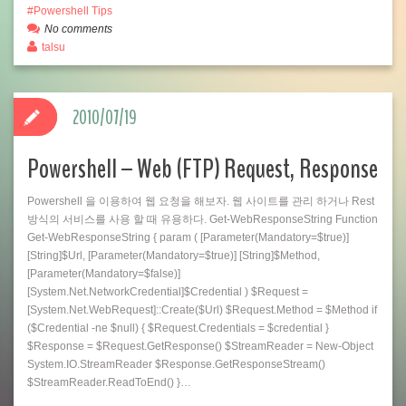
Powershell Tips
No comments
talsu
2010/07/19
Powershell – Web (FTP) Request, Response
Powershell 을 이용하여 웹 요청을 해보자. 웹 사이트를 관리 하거나 Rest
방식의 서비스를 사용 할 때 유용하다. Get-WebResponseString Function
Get-WebResponseString { param ( [Parameter(Mandatory=$true)]
[String]$Url, [Parameter(Mandatory=$true)] [String]$Method,
[Parameter(Mandatory=$false)]
[System.Net.NetworkCredential]$Credential ) $Request =
[System.Net.WebRequest]::Create($Url) $Request.Method = $Method if
($Credential -ne $null) { $Request.Credentials = $credential }
$Response = $Request.GetResponse() $StreamReader = New-Object
System.IO.StreamReader $Response.GetResponseStream()
$StreamReader.ReadToEnd() }…