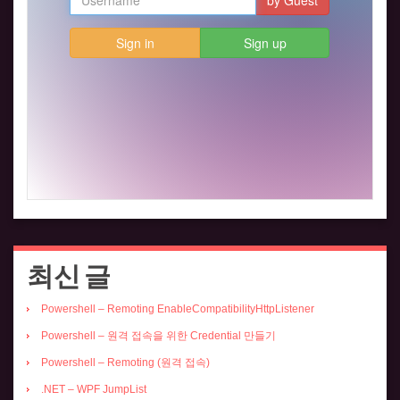
최신 글
Powershell – Remoting EnableCompatibilityHttpListener
Powershell – 원격 접속을 위한 Credential 만들기
Powershell – Remoting (원격 접속)
.NET – WPF JumpList