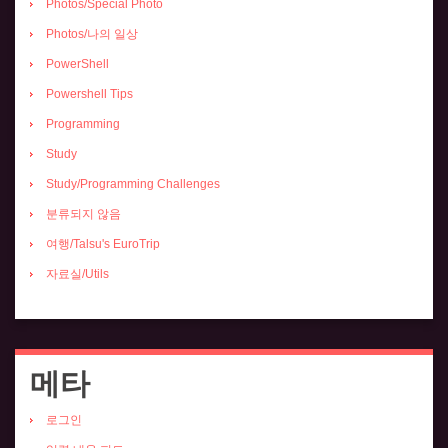
Photos/Special Photo
Photos/나의 일상
PowerShell
Powershell Tips
Programming
Study
Study/Programming Challenges
분류되지 않음
여행/Talsu's EuroTrip
자료실/Utils
메타
로그인