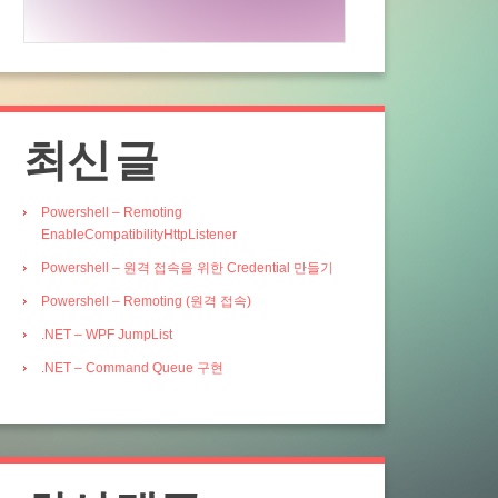
최신 글
Powershell – Remoting
EnableCompatibilityHttpListener
Powershell – 원격 접속을 위한 Credential 만들기
Powershell – Remoting (원격 접속)
.NET – WPF JumpList
.NET – Command Queue 구현