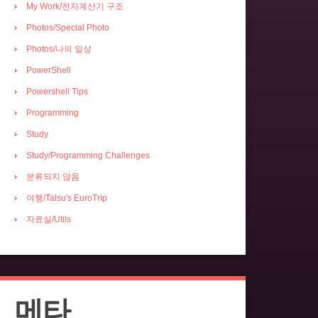
My Work/전자계산기 구조
Photos/Special Photo
Photos/나의 일상
PowerShell
Powershell Tips
Programming
Study
Study/Programming Challenges
분류되지 않음
여행/Talsu's EuroTrip
자료실/Utils
메타