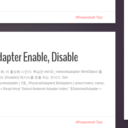
Powershell Tips
apter Enable, Disable
 비 활성화 시킨다. 핵심은 win32_networkadapter WmiObject 를
() .Disable() 메서드를 호출 하는 것이다. Set-
kadapter | ?{$_.PhysicalAdapter} $Adapters | select index, name,
 = Read-Host “Select Network Adapter index ” $SelectedAdapter =
Powershell Tips