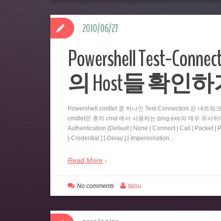
2010/06/27
Powershell Test-
의 Host들 확인
Powershell cmdlet 중 하나인 Test-Connection 은
cmdlet은 흔히 cmd 에서 사용하는 ping.exe와 매우 유사하다. Test-C
Authentication {Default | None | Connect | Call | Packet | 
[-Credential ] [-Delay ] [-Impersonation…
Read More
No comments
talsu