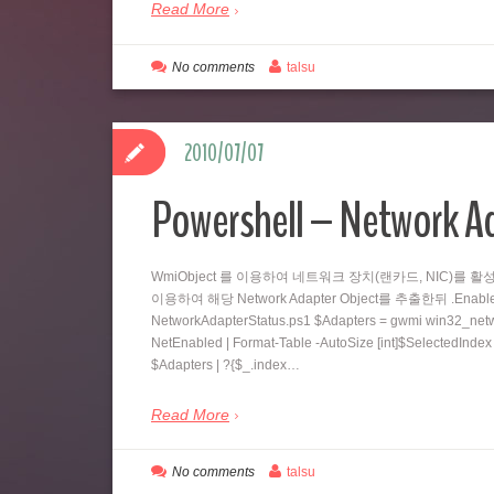
Read More
No comments
talsu
2010/07/07
Powershell – Network Ad
WmiObject 를 이용하여 네트워크 장치(랜카드, NIC)를 활성화,
이용하여 해당 Network Adapter Object를 추출한뒤 .Enable
NetworkAdapterStatus.ps1 $Adapters = gwmi win32_networ
NetEnabled | Format-Table -AutoSize [int]$SelectedIndex
$Adapters | ?{$_.index…
Read More
No comments
talsu