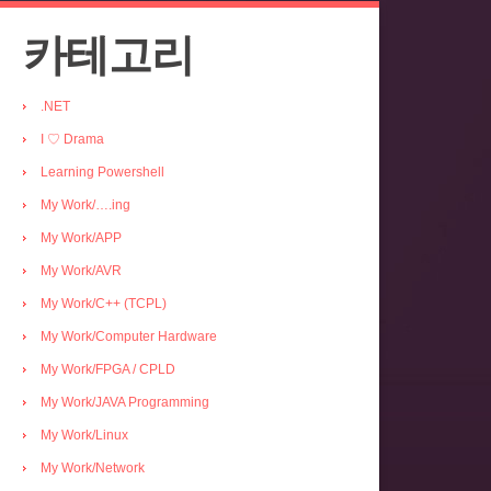
카테고리
.NET
I ♡ Drama
Learning Powershell
My Work/….ing
My Work/APP
My Work/AVR
My Work/C++ (TCPL)
My Work/Computer Hardware
My Work/FPGA / CPLD
My Work/JAVA Programming
My Work/Linux
My Work/Network