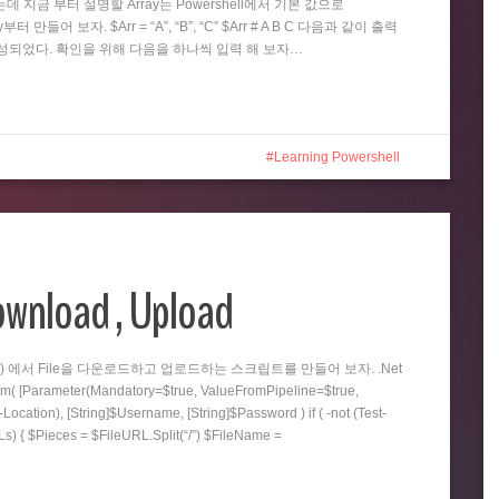
 가지는데 지금 부터 설명할 Array는 Powershell에서 기본 값으로
 만들어 보자. $Arr = “A”, “B”, “C” $Arr # A B C 다음과 같이 출력
]) 이 생성되었다. 확인을 위해 다음을 하나씩 입력 해 보자…
Learning Powershell
ownload , Upload
p, ftp) 에서 File을 다운로드하고 업로드하는 스크립트를 만들어 보자. .Net
Parameter(Mandatory=$true, ValueFromPipeline=$true,
Location), [String]$Username, [String]$Password ) if ( -not (Test-
Ls) { $Pieces = $FileURL.Split(“/”) $FileName =