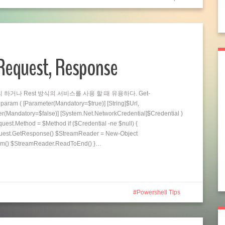
 Request, Response
리 하거나 Rest 방식의 서비스를 사용 할 때 유용하다. Get-
ram ( [Parameter(Mandatory=$true)] [String]$Url,
er(Mandatory=$false)] [System.Net.NetworkCredential]$Credential )
est.Method = $Method if ($Credential -ne $null) {
quest.GetResponse() $StreamReader = New-Object
m() $StreamReader.ReadToEnd() }…
Powershell Tips