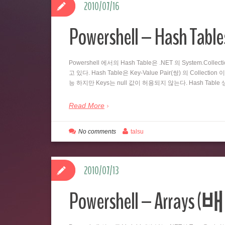
2010/07/16
Powershell – Hash
Powershell 에서의 Hash Table은 .NET 의 System.Coll
고 있다. Hash Table은 Key-Value Pair(쌍) 의 Collecti
능 하지만 Keys는 null 값이 허용되지 않는다. Hash Table 생성
Read More
No comments
talsu
2010/07/13
Powershell – Arrays 