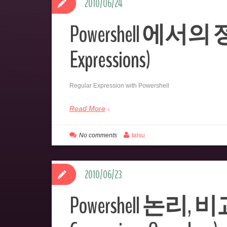
2010/06/24
Powershell 에서의
Expressions)
Regular Expression with Powershell
Read More
No comments
talsu
2010/06/23
Powershell 논리, 비