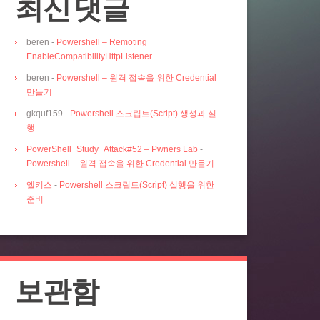
최신 댓글
beren
-
Powershell – Remoting
EnableCompatibilityHttpListener
beren
-
Powershell – 원격 접속을 위한 Credential
만들기
gkquf159
-
Powershell 스크립트(Script) 생성과 실
행
PowerShell_Study_Attack#52 – Pwners Lab
-
Powershell – 원격 접속을 위한 Credential 만들기
엘키스
-
Powershell 스크립트(Script) 실행을 위한
준비
보관함