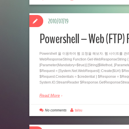
2010/07/19
Powershell – Web (FTP)
Powershell 을 이용하여 웹 요청을 해보자. 웹 사이트를 관
WebResponseString Function Get-WebResponseString { pa
[Parameter(Mandatory=$true)] [String]$Method, [Paramet
$Request = [System.Net.WebRequest]::Create($Url) $Requ
$Request.Credentials = $credential } $Response = $Re
System.IO.StreamReader $Response.GetResponseStrea
Read More
No comments
talsu