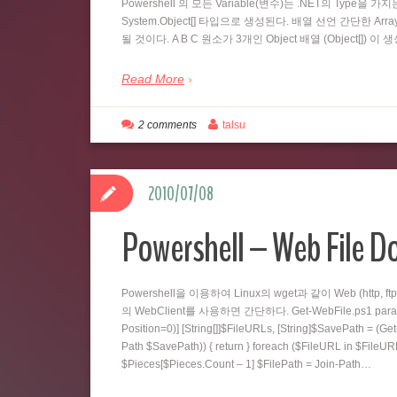
Powershell 의 모든 Variable(변수)는 .NET의 Type을
System.Object[] 타입으로 생성된다. 배열 선언 간단한 Array부터
될 것이다. A B C 원소가 3개인 Object 배열 (Object[
Read More
2 comments
talsu
2010/07/08
Powershell – Web File D
Powershell을 이용하여 Linux의 wget과 같이 Web (htt
의 WebClient를 사용하면 간단하다. Get-WebFile.ps1 param( [
Position=0)] [String[]]$FileURLs, [String]$SavePath = (Get-
Path $SavePath)) { return } foreach ($FileURL in $FileUR
$Pieces[$Pieces.Count – 1] $FilePath = Join-Path…