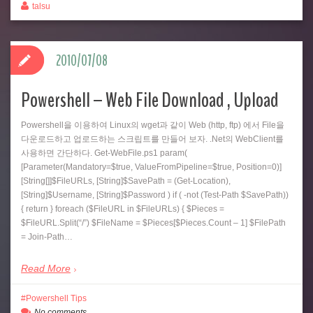
talsu
2010/07/08
Powershell – Web File Download , Upload
Powershell을 이용하여 Linux의 wget과 같이 Web (http, ftp) 에서 File을
다운로드하고 업로드하는 스크립트를 만들어 보자. .Net의 WebClient를
사용하면 간단하다. Get-WebFile.ps1 param(
[Parameter(Mandatory=$true, ValueFromPipeline=$true, Position=0)]
[String[]]$FileURLs, [String]$SavePath = (Get-Location),
[String]$Username, [String]$Password ) if ( -not (Test-Path $SavePath))
{ return } foreach ($FileURL in $FileURLs) { $Pieces =
$FileURL.Split(“/”) $FileName = $Pieces[$Pieces.Count – 1] $FilePath
= Join-Path…
Read More
Powershell Tips
No comments