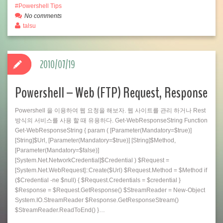
Powershell Tips
No comments
talsu
2010/07/19
Powershell – Web (FTP) Request, Response
Powershell 을 이용하여 웹 요청을 해보자. 웹 사이트를 관리 하거나 Rest
방식의 서비스를 사용 할 때 유용하다. Get-WebResponseString Function
Get-WebResponseString { param ( [Parameter(Mandatory=$true)]
[String]$Url, [Parameter(Mandatory=$true)] [String]$Method,
[Parameter(Mandatory=$false)]
[System.Net.NetworkCredential]$Credential ) $Request =
[System.Net.WebRequest]::Create($Url) $Request.Method = $Method if
($Credential -ne $null) { $Request.Credentials = $credential }
$Response = $Request.GetResponse() $StreamReader = New-Object
System.IO.StreamReader $Response.GetResponseStream()
$StreamReader.ReadToEnd() }…