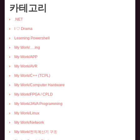
카테고리
.NET
I ♡ Drama
Learning Powershell
My Work/….ing
My Work/APP
My Work/AVR
My Work/C++ (TCPL)
My Work/Computer Hardware
My Work/FPGA / CPLD
My Work/JAVA Programming
My Work/Linux
My Work/Network
My Work/전자계산기 구조