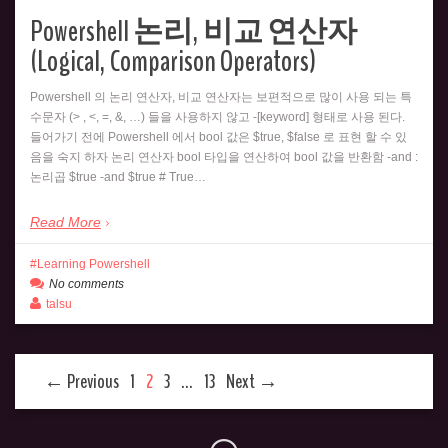
Powershell 논리, 비교 연산자
(Logical, Comparison Operators)
Powershell 의 논리 연산자, 비교 연산자는 보편적으로 많이 사용 되는 특
수문자 (> , <, =, &, …) 들을 사용하지 않고 -[keyword] 형태로 사용 된다.
들어가기 전에 Powershell 에서 bool 값은 $true, $false 로 표현 할 수 있
음을 숙지 하자 논리 연산자 bool 타입을 연산하여 bool 값을 반환함 -and :
논리곱 $true -and $true # True…
Read More
Learning Powershell
No comments
talsu
← Previous
1
2
3
…
13
Next →