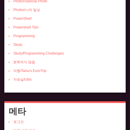
Photos/Special Photo
Photos/나의 일상
PowerShell
Powershell Tips
Programming
Study
Study/Programming Challenges
분류되지 않음
여행/Talsu's EuroTrip
자료실/Utils
메타
로그인