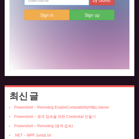
최신 글
Powershell – Remoting EnableCompatibilityHttpListener
Powershell – 원격 접속을 위한 Credential 만들기
Powershell – Remoting (원격 접속)
.NET – WPF JumpList