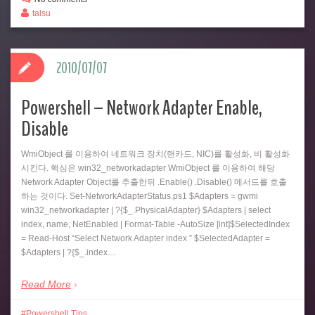
talsu
2010/07/07
Powershell – Network Adapter Enable,
Disable
WmiObject 를 이용하여 네트워크 장치(랜카드, NIC)를 활성화, 비 활성화
시킨다. 핵심은 win32_networkadapter WmiObject 를 이용하여 해당
Network Adapter Object를 추출한뒤 .Enable() .Disable() 메서드를 호출
하는 것이다. Set-NetworkAdapterStatus.ps1 $Adapters = gwmi
win32_networkadapter | ?{$_.PhysicalAdapter} $Adapters | select
index, name, NetEnabled | Format-Table -AutoSize [int]$SelectedIndex
= Read-Host “Select Network Adapter index ” $SelectedAdapter =
$Adapters | ?{$_.index…
Read More
Powershell Tips