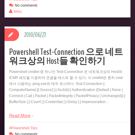
No comments
talsu
2010/06/27
Powershell Test-Connection 으로 네트
워크상의 Host들 확인하기
Powershell cmdlet 중 하나인 Test-Connection 은 네트워크상의 Host와
ICMP 패킷을 이용하여 연결을 테스트 할 수 있다. 이 cmdlet은 흔히 cmd
에서 사용하는 ping.exe와 매우 유사하다. Test-Connection [-
ComputerName] [[-Source] ] [-AsJob] [-Authentication {Default | None |
Connect | Call | Packet | PacketIntegrity | PacketPrivacy | Unchanged}] [-
BufferSize ] [-Count ] [-Credential ] [-Delay ] [-Impersonation…
Read More
Powershell Tips
No comments