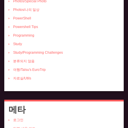
Photos/Special Photo
Photos/나의 일상
PowerShell
Powershell Tips
Programming
Study
Study/Programming Challenges
분류되지 않음
여행/Talsu's EuroTrip
자료실/Utils
메타
로그인