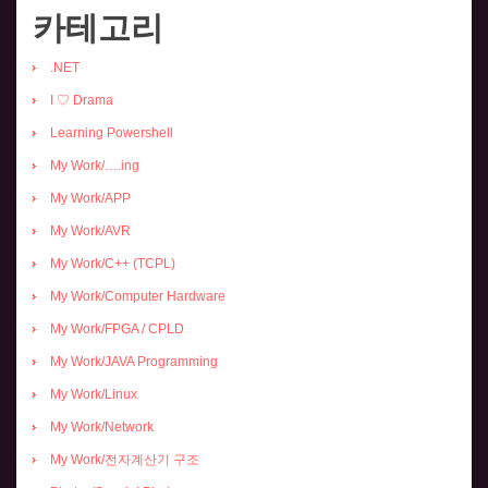
카테고리
.NET
I ♡ Drama
Learning Powershell
My Work/….ing
My Work/APP
My Work/AVR
My Work/C++ (TCPL)
My Work/Computer Hardware
My Work/FPGA / CPLD
My Work/JAVA Programming
My Work/Linux
My Work/Network
My Work/전자계산기 구조