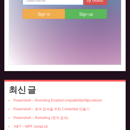
최신 글
Powershell – Remoting EnableCompatibilityHttpListener
Powershell – 원격 접속을 위한 Credential 만들기
Powershell – Remoting (원격 접속)
.NET – WPF JumpList