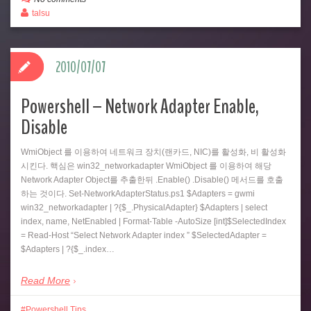
talsu
2010/07/07
Powershell – Network Adapter Enable,
Disable
WmiObject 를 이용하여 네트워크 장치(랜카드, NIC)를 활성화, 비 활성화
시킨다. 핵심은 win32_networkadapter WmiObject 를 이용하여 해당
Network Adapter Object를 추출한뒤 .Enable() .Disable() 메서드를 호출
하는 것이다. Set-NetworkAdapterStatus.ps1 $Adapters = gwmi
win32_networkadapter | ?{$_.PhysicalAdapter} $Adapters | select
index, name, NetEnabled | Format-Table -AutoSize [int]$SelectedIndex
= Read-Host “Select Network Adapter index ” $SelectedAdapter =
$Adapters | ?{$_.index…
Read More
Powershell Tips