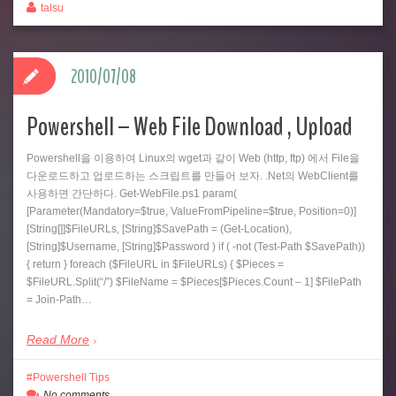
talsu
2010/07/08
Powershell – Web File Download , Upload
Powershell을 이용하여 Linux의 wget과 같이 Web (http, ftp) 에서 File을
다운로드하고 업로드하는 스크립트를 만들어 보자. .Net의 WebClient를
사용하면 간단하다. Get-WebFile.ps1 param(
[Parameter(Mandatory=$true, ValueFromPipeline=$true, Position=0)]
[String[]]$FileURLs, [String]$SavePath = (Get-Location),
[String]$Username, [String]$Password ) if ( -not (Test-Path $SavePath))
{ return } foreach ($FileURL in $FileURLs) { $Pieces =
$FileURL.Split(“/”) $FileName = $Pieces[$Pieces.Count – 1] $FilePath
= Join-Path…
Read More
Powershell Tips
No comments