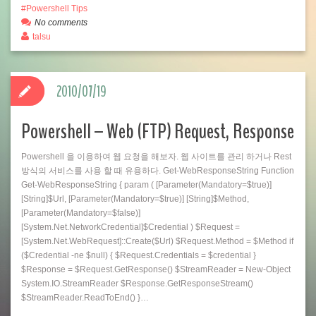
Powershell Tips
No comments
talsu
2010/07/19
Powershell – Web (FTP) Request, Response
Powershell 을 이용하여 웹 요청을 해보자. 웹 사이트를 관리 하거나 Rest
방식의 서비스를 사용 할 때 유용하다. Get-WebResponseString Function
Get-WebResponseString { param ( [Parameter(Mandatory=$true)]
[String]$Url, [Parameter(Mandatory=$true)] [String]$Method,
[Parameter(Mandatory=$false)]
[System.Net.NetworkCredential]$Credential ) $Request =
[System.Net.WebRequest]::Create($Url) $Request.Method = $Method if
($Credential -ne $null) { $Request.Credentials = $credential }
$Response = $Request.GetResponse() $StreamReader = New-Object
System.IO.StreamReader $Response.GetResponseStream()
$StreamReader.ReadToEnd() }…