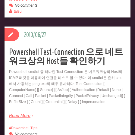
No comments
talsu
2010/06/27
Powershell Test-Connection 으로 네트
워크상의 Host들 확인하기
Powershell cmdlet 중 하나인 Test-Connection 은 네트워크상의 Host와
ICMP 패킷을 이용하여 연결을 테스트 할 수 있다. 이 cmdlet은 흔히 cmd
에서 사용하는 ping.exe와 매우 유사하다. Test-Connection [-
ComputerName] [[-Source] ] [-AsJob] [-Authentication {Default | None |
Connect | Call | Packet | PacketIntegrity | PacketPrivacy | Unchanged}] [-
BufferSize ] [-Count ] [-Credential ] [-Delay ] [-Impersonation…
Read More
Powershell Tips
No comments