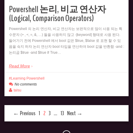
Powershell 논리, 비교 연산자
(Logical, Comparison Operators)
Powershell 의 논리 연산자, 비교 연산자는 보편적으로 많이 사용 되는 특
수문자 (> , <, =, &, …) 들을 사용하지 않고 -[keyword] 형태로 사용 된다.
들어가기 전에 Powershell 에서 bool 값은 $true, $false 로 표현 할 수 있
음을 숙지 하자 논리 연산자 bool 타입을 연산하여 bool 값을 반환함 -and :
논리곱 $true -and $true # True…
Read More
Learning Powershell
No comments
talsu
← Previous
1
2
3
…
13
Next →