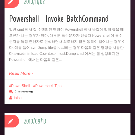
2010/11/02
Powershell – Invoke-BatchCommand
일반 cmd 에서 잘 수행되던 명령이 Powershell 에서 똑같이 입력 했을 때
오류가 나는 경우가 있다. 대부분 특수문자가 있을때 Powershell이 특수
문자를 특정 연산자로 인식하면서 의도하지 않은 동작이 일어나는 경우 이
다. 예를 들어 svn Dump file을 load하는 경우 다음과 같은 명령을 사용한
다. svnadmin load C:svntest < .test.Dump cmd 에서는 잘 실행되지만
Powershell 에서는 다음과 같은...
Read More
PowerShell
Powershell Tips
1 comment
talsu
2010/09/13