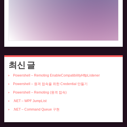
최신 글
Powershell – Remoting EnableCompatibilityHttpListener
Powershell – 원격 접속을 위한 Credential 만들기
Powershell – Remoting (원격 접속)
.NET – WPF JumpList
.NET – Command Queue 구현