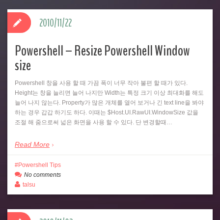
2010/11/22
Powershell – Resize Powershell Window
size
Powershell 창을 사용 할 때 가끔 폭이 너무 작아 불편 할 때가 있다.
Height는 창을 늘리면 늘어 나지만 Width는 특정 크기 이상 최대화를 해도
늘어 나지 않는다. Property가 많은 개체를 열어 보거나 긴 text line을 봐야
하는 경우 갑갑 하기도 하다. 이때는 $Host.UI.RawUI.WindowSize 값을
조절 해 줌으로써 넓은 화면을 사용 할 수 있다. 단 변경할때…
Read More
Powershell Tips
No comments
talsu