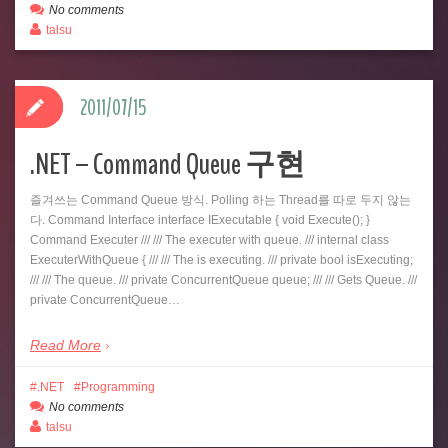
No comments
talsu
2011/07/15
.NET – Command Queue 구현
즐겨쓰는 Command Queue 방식. Polling 하는 Thread를 따로 두지 않는
다. Command Interface interface IExecutable { void Execute(); }
Command Executer /// /// The executer with queue. /// internal class
ExecuterWithQueue { /// /// The is executing. /// private bool isExecuting;
/// /// The queue. /// private ConcurrentQueue queue; /// /// Gets Queue. ///
private ConcurrentQueue…
Read More
.NET
Programming
No comments
talsu