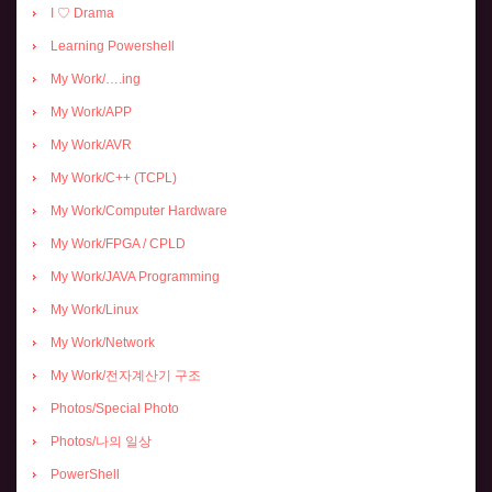
I ♡ Drama
Learning Powershell
My Work/….ing
My Work/APP
My Work/AVR
My Work/C++ (TCPL)
My Work/Computer Hardware
My Work/FPGA / CPLD
My Work/JAVA Programming
My Work/Linux
My Work/Network
My Work/전자계산기 구조
Photos/Special Photo
Photos/나의 일상
PowerShell