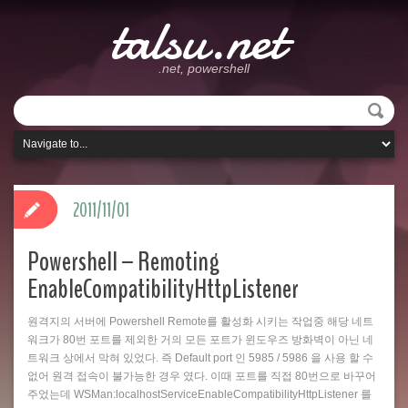
talsu.net
.net, powershell
2011/11/01
Powershell – Remoting
EnableCompatibilityHttpListener
원격지의 서버에 Powershell Remote를 활성화 시키는 작업중 해당 네트
워크가 80번 포트를 제외한 거의 모든 포트가 윈도우즈 방화벽이 아닌 네
트워크 상에서 막혀 있었다. 즉 Default port 인 5985 / 5986 을 사용 할 수
없어 원격 접속이 불가능한 경우 였다. 이때 포트를 직접 80번으로 바꾸어
주었는데 WSMan:localhostServiceEnableCompatibilityHttpListener 를