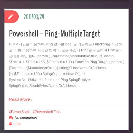
2011/03/24
Powershell – Ping-MultipleTarget
ICMP 패킷을 이용하여 Ping 결과를 bool 로 리턴하는 Function을 작성하
고, 이를 이용하여 지정된 범위 의 모든 주소에 Ping을 시도하여 Host들의
상태를 확인 한다. param ( [Parameter(Mandatory=$true)] $BaseIp,
$Start = 1, $End = 255, $Timeout = 100 ) Function Ping-Target { param (
[Parameter(Mandatory=$true)] [string]$HostNameOrAddress,
[int]$Timeout = 100 ) $pingObject = New-Object
System.Net.NetworkInformation.Ping $pingReply =
$pingObject.Send($HostNameOrAddress,…
Read More
PowerShell
Powershell Tips
No comments
talsu