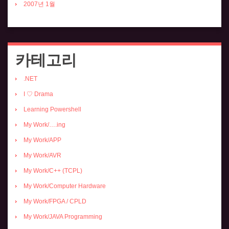
2007년 1월
카테고리
.NET
I ♡ Drama
Learning Powershell
My Work/….ing
My Work/APP
My Work/AVR
My Work/C++ (TCPL)
My Work/Computer Hardware
My Work/FPGA / CPLD
My Work/JAVA Programming