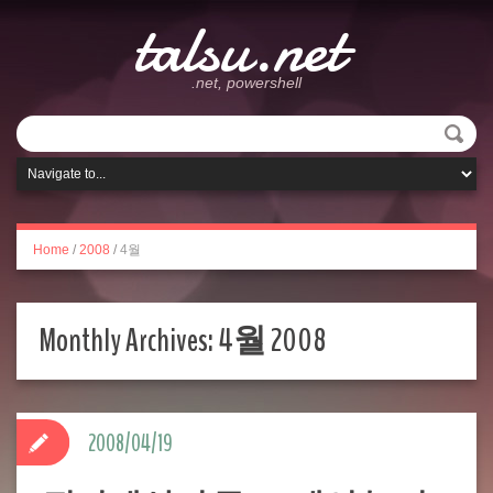
talsu.net
.net, powershell
Home
/
2008
/
4월
Monthly Archives:
4월 2008
2008/04/19