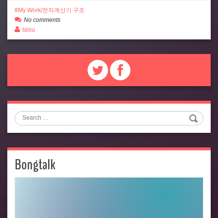
My Work/전자계산기 구조
No comments
talsu
Search
Bongtalk