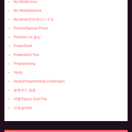
My Work/Linux
My Work/Network
My Work/전자계산기 구조
Photos/Special Photo
Photos/나의 일상
PowerShell
Powershell Tips
Programming
Study
Study/Programming Challenges
분류되지 않음
여행/Talsu's EuroTrip
자료실/Utils