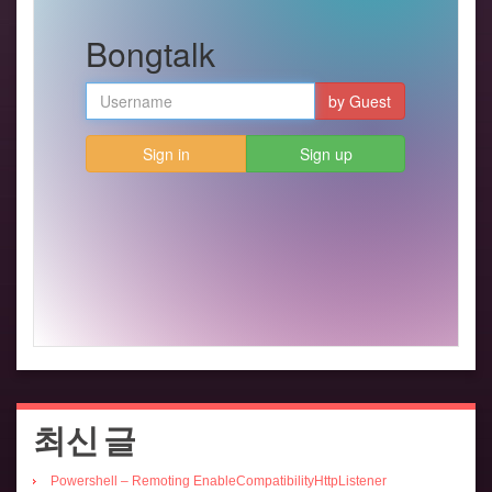
최신 글
Powershell – Remoting EnableCompatibilityHttpListener