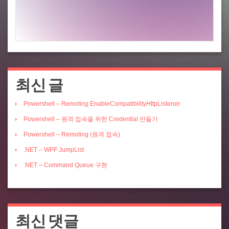
최신 글
Powershell – Remoting EnableCompatibilityHttpListener
Powershell – 원격 접속을 위한 Credential 만들기
Powershell – Remoting (원격 접속)
.NET – WPF JumpList
.NET – Command Queue 구현
최신 댓글