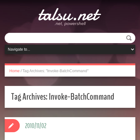
talsu.net
.net, powershell
Home
/
Tag Archives: "Invoke-BatchCommand"
Tag Archives:
Invoke-BatchCommand
2010/11/02