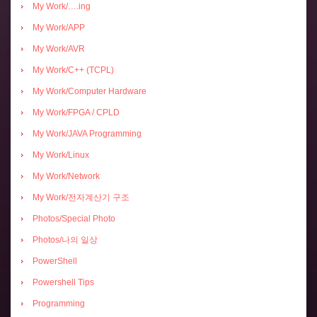
My Work/….ing
My Work/APP
My Work/AVR
My Work/C++ (TCPL)
My Work/Computer Hardware
My Work/FPGA / CPLD
My Work/JAVA Programming
My Work/Linux
My Work/Network
My Work/전자계산기 구조
Photos/Special Photo
Photos/나의 일상
PowerShell
Powershell Tips
Programming