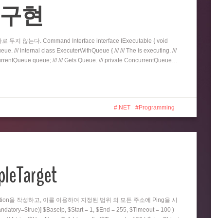
eue 구현
지 않는다. Command Interface interface IExecutable { void
e. /// internal class ExecuterWithQueue { /// /// The is executing. ///
oncurrentQueue queue; /// /// Gets Queue. /// private ConcurrentQueue…
.NET
Programming
pleTarget
nction을 작성하고, 이를 이용하여 지정된 범위 의 모든 주소에 Ping을 시
=$true)] $BaseIp, $Start = 1, $End = 255, $Timeout = 100 )