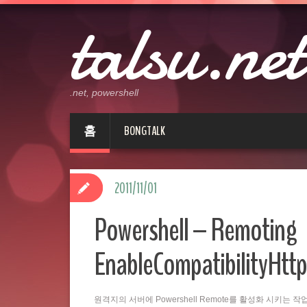
talsu.net
.net, powershell
홈
BONGTALK
2011/11/01
Powershell – Remoting
EnableCompatibilityHttp
원격지의 서버에 Powershell Remote를 활성화 시키