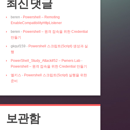
최신 댓글
beren
-
Powershell – Remoting
EnableCompatibilityHttpListener
beren
-
Powershell – 원격 접속을 위한 Credential
만들기
gkquf159
-
Powershell 스크립트(Script) 생성과 실
행
PowerShell_Study_Attack#52 – Pwners Lab
-
Powershell – 원격 접속을 위한 Credential 만들기
엘키스
-
Powershell 스크립트(Script) 실행을 위한
준비
보관함