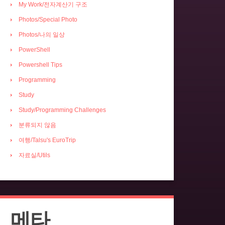
My Work/전자계산기 구조
Photos/Special Photo
Photos/나의 일상
PowerShell
Powershell Tips
Programming
Study
Study/Programming Challenges
분류되지 않음
여행/Talsu's EuroTrip
자료실/Utils
메타