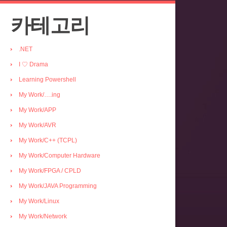
카테고리
.NET
I ♡ Drama
Learning Powershell
My Work/….ing
My Work/APP
My Work/AVR
My Work/C++ (TCPL)
My Work/Computer Hardware
My Work/FPGA / CPLD
My Work/JAVA Programming
My Work/Linux
My Work/Network