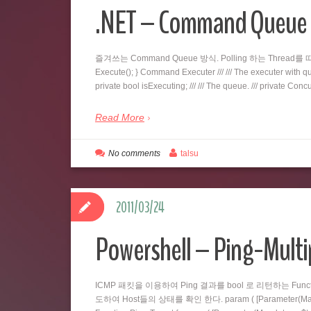
.NET – Command Qu
즐겨쓰는 Command Queue 방식. Polling 하는 Thread를 따로 두
Execute(); } Command Executer /// /// The executer with queu
private bool isExecuting; /// /// The queue. /// private C
Read More
No comments
talsu
2011/03/24
Powershell – Ping-Multi
ICMP 패킷을 이용하여 Ping 결과를 bool 로 리턴하는 Fu
도하여 Host들의 상태를 확인 한다. param ( [Parameter(Mandatory