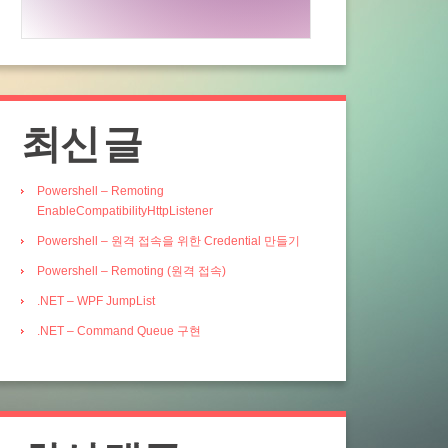
최신 글
Powershell – Remoting
EnableCompatibilityHttpListener
Powershell – 원격 접속을 위한 Credential 만들기
Powershell – Remoting (원격 접속)
.NET – WPF JumpList
.NET – Command Queue 구현