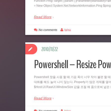
Function Ping-Target { param ( [Parameter(Mandatory=$tr
= New-Object System.Net.NetworkInformation.Ping $pi
Read More
No comments
talsu
2010/11/22
Powershell – Resize Pow
Powershell 창을 사용 할 때 가끔 폭이 너무 작아 불편 할 
대화를 해도 늘어 나지 않는다. Property가 많은 개체를 열어
$Host.UI.RawUI.WindowSize 값을 조절 해 줌으로써 
Read More