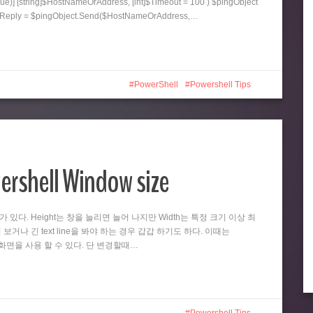
ue)] [string]$HostNameOrAddress, [int]$Timeout = 100 ) $pingObject
ngReply = $pingObject.Send($HostNameOrAddress,…
PowerShell
Powershell Tips
ershell Window size
때가 있다. Height는 창을 늘리면 늘어 나지만 Width는 특정 크기 이상 최
 보거나 긴 text line을 봐야 하는 경우 갑갑 하기도 하다. 이때는
넓은 화면을 사용 할 수 있다. 단 변경할때…