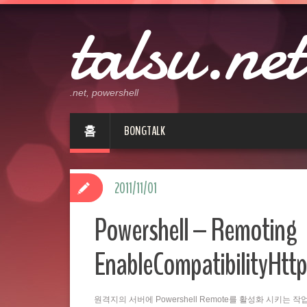
talsu.net
.net, powershell
홈
BONGTALK
2011/11/01
Powershell – Remoting
EnableCompatibilityHttp
원격지의 서버에 Powershell Remote를 활성화 시키