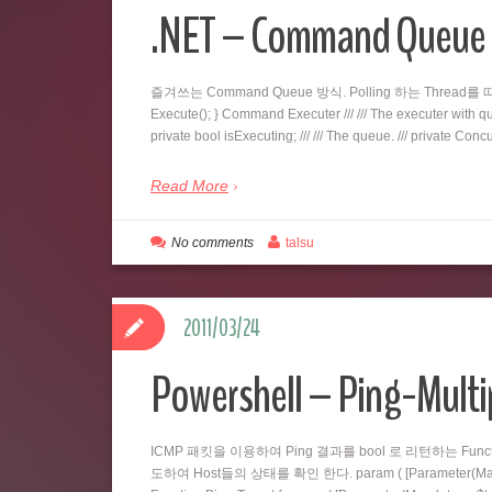
.NET – Command Qu
즐겨쓰는 Command Queue 방식. Polling 하는 Thread를 따로 두
Execute(); } Command Executer /// /// The executer with queu
private bool isExecuting; /// /// The queue. /// private C
Read More
No comments
talsu
2011/03/24
Powershell – Ping-Multi
ICMP 패킷을 이용하여 Ping 결과를 bool 로 리턴하는 Fu
도하여 Host들의 상태를 확인 한다. param ( [Parameter(Mandatory