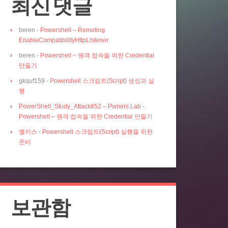
최신 댓글
beren
-
Powershell – Remoting
EnableCompatibilityHttpListener
beren
-
Powershell – 원격 접속을 위한 Credential
만들기
gkquf159
-
Powershell 스크립트(Script) 생성과 실
행
PowerShell_Study_Attack#52 – Pwners Lab
-
Powershell – 원격 접속을 위한 Credential 만들기
엘키스
-
Powershell 스크립트(Script) 실행을 위한
준비
보관함