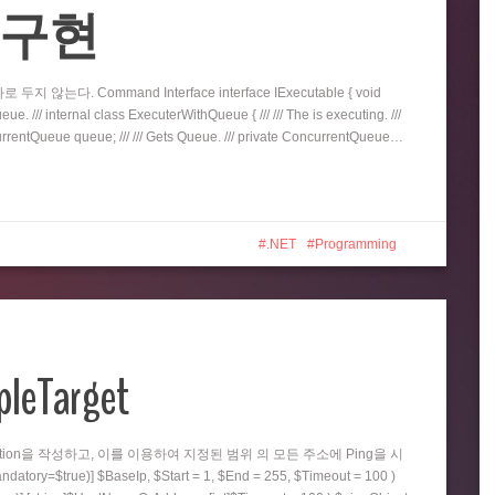
eue 구현
지 않는다. Command Interface interface IExecutable { void
e. /// internal class ExecuterWithQueue { /// /// The is executing. ///
oncurrentQueue queue; /// /// Gets Queue. /// private ConcurrentQueue…
.NET
Programming
pleTarget
nction을 작성하고, 이를 이용하여 지정된 범위 의 모든 주소에 Ping을 시
=$true)] $BaseIp, $Start = 1, $End = 255, $Timeout = 100 )