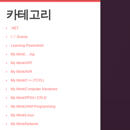
카테고리
.NET
I ♡ Drama
Learning Powershell
My Work/….ing
My Work/APP
My Work/AVR
My Work/C++ (TCPL)
My Work/Computer Hardware
My Work/FPGA / CPLD
My Work/JAVA Programming
My Work/Linux
My Work/Network