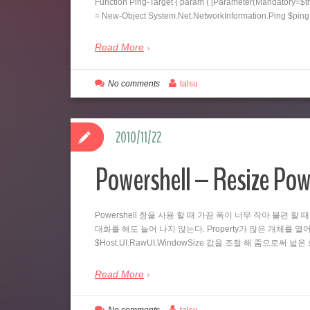
Function Ping-Target { param ( [Parameter(Mandatory=$tr
= New-Object System.Net.NetworkInformation.Ping $pi
Read More
No comments
talsu
2010/11/22
Powershell – Resize Pow
Powershell 창을 사용 할 때 가끔 폭이 너무 작아 불편 할 
대화를 해도 늘어 나지 않는다. Property가 많은 개체를 열어
$Host.UI.RawUI.WindowSize 값을 조절 해 줌으로써 
Read More