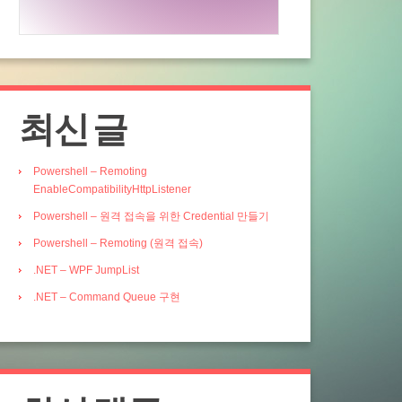
최신 글
Powershell – Remoting
EnableCompatibilityHttpListener
Powershell – 원격 접속을 위한 Credential 만들기
Powershell – Remoting (원격 접속)
.NET – WPF JumpList
.NET – Command Queue 구현