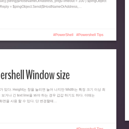
ue)] [string]$HostNameOrAddress, [int]$Timeout = 100 ) $pingObject
ngReply = $pingObject.Send($HostNameOrAddress,…
PowerShell
Powershell Tips
ershell Window size
때가 있다. Height는 창을 늘리면 늘어 나지만 Width는 특정 크기 이상 최
 보거나 긴 text line을 봐야 하는 경우 갑갑 하기도 하다. 이때는
넓은 화면을 사용 할 수 있다. 단 변경할때…