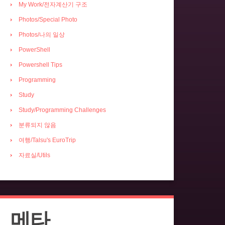
My Work/전자계산기 구조
Photos/Special Photo
Photos/나의 일상
PowerShell
Powershell Tips
Programming
Study
Study/Programming Challenges
분류되지 않음
여행/Talsu's EuroTrip
자료실/Utils
메타