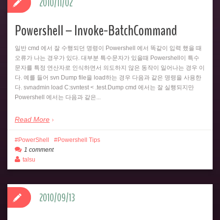
2010/11/02
Powershell – Invoke-BatchCommand
일반 cmd 에서 잘 수행되던 명령이 Powershell 에서 똑같이 입력 했을 때
오류가 나는 경우가 있다. 대부분 특수문자가 있을때 Powershell이 특수
문자를 특정 연산자로 인식하면서 의도하지 않은 동작이 일어나는 경우 이
다. 예를 들어 svn Dump file을 load하는 경우 다음과 같은 명령을 사용한
다. svnadmin load C:svntest < .test.Dump cmd 에서는 잘 실행되지만
Powershell 에서는 다음과 같은...
Read More
PowerShell
Powershell Tips
1 comment
talsu
2010/09/13