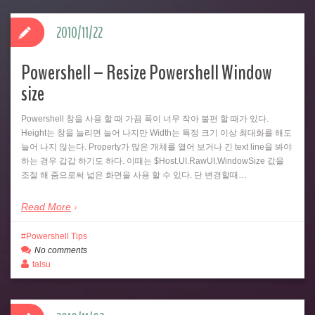
2010/11/22
Powershell – Resize Powershell Window
size
Powershell 창을 사용 할 때 가끔 폭이 너무 작아 불편 할 때가 있다.
Height는 창을 늘리면 늘어 나지만 Width는 특정 크기 이상 최대화를 해도
늘어 나지 않는다. Property가 많은 개체를 열어 보거나 긴 text line을 봐야
하는 경우 갑갑 하기도 하다. 이때는 $Host.UI.RawUI.WindowSize 값을
조절 해 줌으로써 넓은 화면을 사용 할 수 있다. 단 변경할때…
Read More
Powershell Tips
No comments
talsu