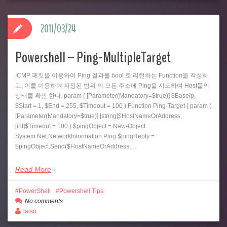
2011/03/24
Powershell – Ping-MultipleTarget
ICMP 패킷을 이용하여 Ping 결과를 bool 로 리턴하는 Function을 작성하
고, 이를 이용하여 지정된 범위 의 모든 주소에 Ping을 시도하여 Host들의
상태를 확인 한다. param ( [Parameter(Mandatory=$true)] $BaseIp,
$Start = 1, $End = 255, $Timeout = 100 ) Function Ping-Target { param (
[Parameter(Mandatory=$true)] [string]$HostNameOrAddress,
[int]$Timeout = 100 ) $pingObject = New-Object
System.Net.NetworkInformation.Ping $pingReply =
$pingObject.Send($HostNameOrAddress,…
Read More
PowerShell
Powershell Tips
No comments
talsu