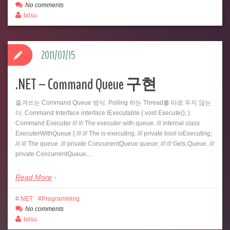
No comments
talsu
2011/07/15
.NET – Command Queue 구현
즐겨쓰는 Command Queue 방식. Polling 하는 Thread를 따로 두지 않는
다. Command Interface interface IExecutable { void Execute(); }
Command Executer /// /// The executer with queue. /// internal class
ExecuterWithQueue { /// /// The is executing. /// private bool isExecuting;
/// /// The queue. /// private ConcurrentQueue queue; /// /// Gets Queue. ///
private ConcurrentQueue…
Read More
.NET
Programming
No comments
talsu