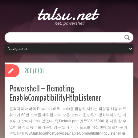
talsu.net
.net, powershell
2011/11/01
Powershell – Remoting
EnableCompatibilityHttpListener
원격지의 서버에 Powershell Remote를 활성화 시키는 작업중 해당 네트
워크가 80번 포트를 제외한 거의 모든 포트가 윈도우즈 방화벽이 아닌 네
트워크 상에서 막혀 있었다. 즉 Default port 인 5985 / 5986 을 사용 할 수
없어 원격 접속이 불가능한 경우 였다. 이때 포트를 직접 80번으로 바꾸어
주었는데 WSMan:localhostServiceEnableCompatibilityHttpListener 를