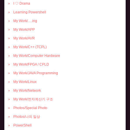
I ♡ Drama
Learning Powershell
My Work/….ing
My Work/APP
My Work/AVR
My Work/C++ (TCPL)
My Work/Computer Hardware
My Work/FPGA / CPLD
My Work/JAVA Programming
My Work/Linux
My Work/Network
My Work/전자계산기 구조
Photos/Special Photo
Photos/나의 일상
PowerShell