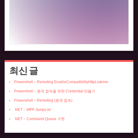
최신 글
Powershell – Remoting EnableCompatibilityHttpListener
Powershell – 원격 접속을 위한 Credential 만들기
Powershell – Remoting (원격 접속)
.NET – WPF JumpList
.NET – Command Queue 구현