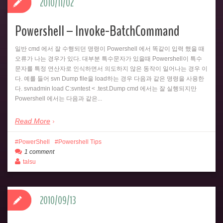
2010/11/02
Powershell – Invoke-BatchCommand
일반 cmd 에서 잘 수행되던 명령이 Powershell 에서 똑같이 입력 했을 때
오류가 나는 경우가 있다. 대부분 특수문자가 있을때 Powershell이 특수
문자를 특정 연산자로 인식하면서 의도하지 않은 동작이 일어나는 경우 이
다. 예를 들어 svn Dump file을 load하는 경우 다음과 같은 명령을 사용한
다. svnadmin load C:svntest < .test.Dump cmd 에서는 잘 실행되지만
Powershell 에서는 다음과 같은...
Read More
PowerShell
Powershell Tips
1 comment
talsu
2010/09/13