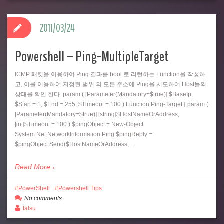
2011/03/24
Powershell – Ping-MultipleTarget
ICMP 패킷을 이용하여 Ping 결과를 bool 로 리턴하는 Function을 작성하
고, 이를 이용하여 지정된 범위 의 모든 주소에 Ping을 시도하여 Host들의
상태를 확인 한다. param ( [Parameter(Mandatory=$true)] $BaseIp,
$Start = 1, $End = 255, $Timeout = 100 ) Function Ping-Target { param (
[Parameter(Mandatory=$true)] [string]$HostNameOrAddress,
[int]$Timeout = 100 ) $pingObject = New-Object
System.Net.NetworkInformation.Ping $pingReply =
$pingObject.Send($HostNameOrAddress,…
Read More
PowerShell
Powershell Tips
No comments
talsu