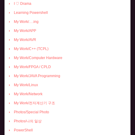
I ♡ Drama
Learning Powershell
My Work/….ing
My Work/APP
My Work/AVR
My Work/C++ (TCPL)
My Work/Computer Hardware
My Work/FPGA / CPLD
My Work/JAVA Programming
My Work/Linux
My Work/Network
My Work/전자계산기 구조
Photos/Special Photo
Photos/나의 일상
PowerShell