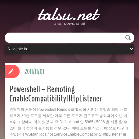
talsu.net
.net, powershell
2011/11/01
Powershell – Remoting
EnableCompatibilityHttpListener
원격지의 서버에 Powershell Remote를 활성화 시키는 작업중 해당 네트
워크가 80번 포트를 제외한 거의 모든 포트가 윈도우즈 방화벽이 아닌 네
트워크 상에서 막혀 있었다. 즉 Default port 인 5985 / 5986 을 사용 할 수
없어 원격 접속이 불가능한 경우 였다. 이때 포트를 직접 80번으로 바꾸어
주었는데 WSMan:localhostServiceEnableCompatibilityHttpListener 를