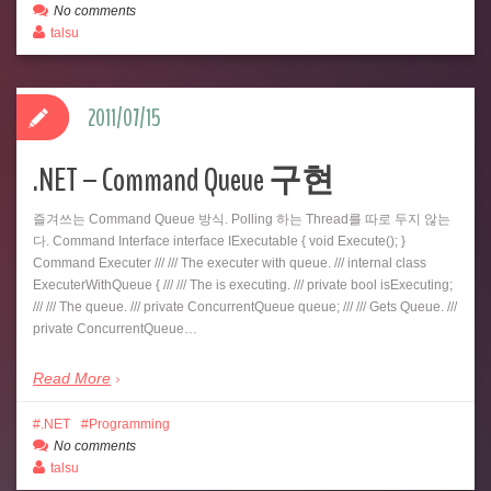
No comments
talsu
2011/07/15
.NET – Command Queue 구현
즐겨쓰는 Command Queue 방식. Polling 하는 Thread를 따로 두지 않는
다. Command Interface interface IExecutable { void Execute(); }
Command Executer /// /// The executer with queue. /// internal class
ExecuterWithQueue { /// /// The is executing. /// private bool isExecuting;
/// /// The queue. /// private ConcurrentQueue queue; /// /// Gets Queue. ///
private ConcurrentQueue…
Read More
.NET
Programming
No comments
talsu