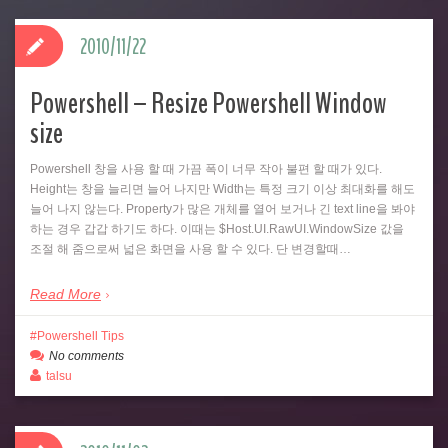
2010/11/22
Powershell – Resize Powershell Window
size
Powershell 창을 사용 할 때 가끔 폭이 너무 작아 불편 할 때가 있다.
Height는 창을 늘리면 늘어 나지만 Width는 특정 크기 이상 최대화를 해도
늘어 나지 않는다. Property가 많은 개체를 열어 보거나 긴 text line을 봐야
하는 경우 갑갑 하기도 하다. 이때는 $Host.UI.RawUI.WindowSize 값을
조절 해 줌으로써 넓은 화면을 사용 할 수 있다. 단 변경할때…
Read More
Powershell Tips
No comments
talsu