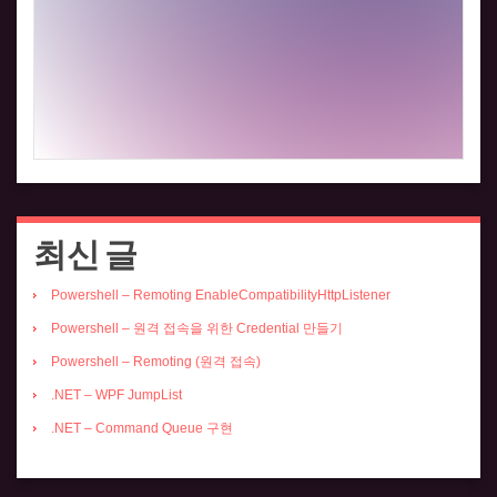
최신 글
Powershell – Remoting EnableCompatibilityHttpListener
Powershell – 원격 접속을 위한 Credential 만들기
Powershell – Remoting (원격 접속)
.NET – WPF JumpList
.NET – Command Queue 구현