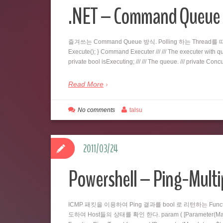
.NET – Command Qu
즐겨쓰는 Command Queue 방식. Polling 하는 Thread를 따로 두
Execute(); } Command Executer /// /// The executer with queu
private bool isExecuting; /// /// The queue. /// private C
Read More
No comments
talsu
2011/03/24
Powershell – Ping-Multi
ICMP 패킷을 이용하여 Ping 결과를 bool 로 리턴하는 Fu
도하여 Host들의 상태를 확인 한다. param ( [Parameter(Mandatory