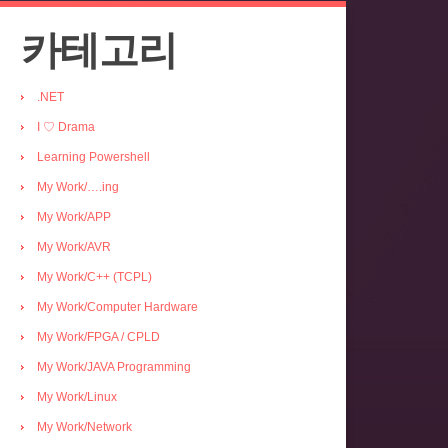
카테고리
.NET
I ♡ Drama
Learning Powershell
My Work/….ing
My Work/APP
My Work/AVR
My Work/C++ (TCPL)
My Work/Computer Hardware
My Work/FPGA / CPLD
My Work/JAVA Programming
My Work/Linux
My Work/Network