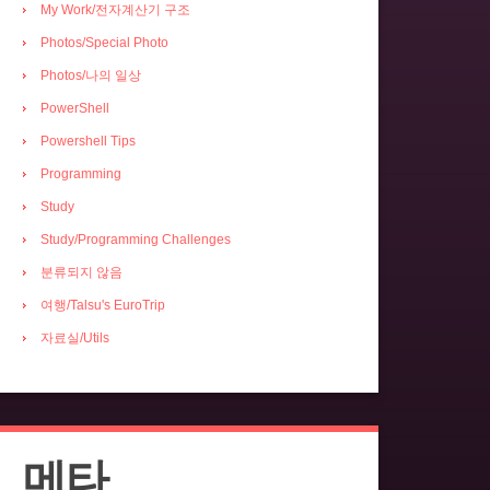
My Work/전자계산기 구조
Photos/Special Photo
Photos/나의 일상
PowerShell
Powershell Tips
Programming
Study
Study/Programming Challenges
분류되지 않음
여행/Talsu's EuroTrip
자료실/Utils
메타