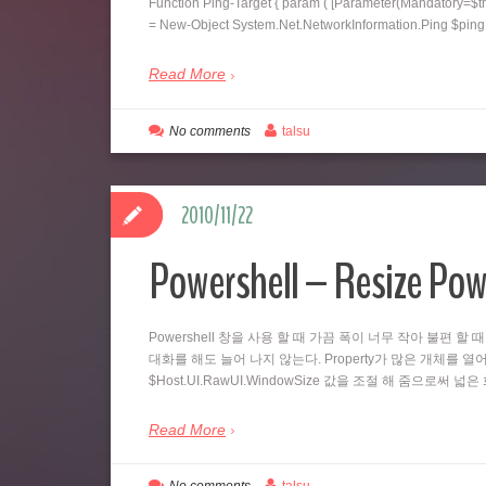
Function Ping-Target { param ( [Parameter(Mandatory=$tr
= New-Object System.Net.NetworkInformation.Ping $pi
Read More
No comments
talsu
2010/11/22
Powershell – Resize Pow
Powershell 창을 사용 할 때 가끔 폭이 너무 작아 불편 할 
대화를 해도 늘어 나지 않는다. Property가 많은 개체를 열어
$Host.UI.RawUI.WindowSize 값을 조절 해 줌으로써 
Read More