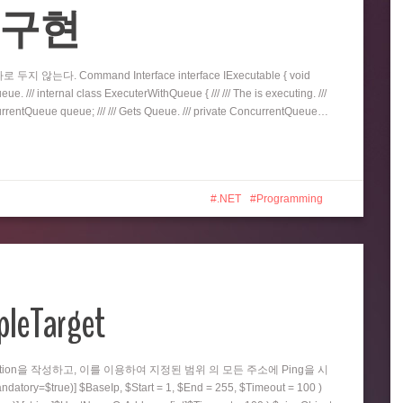
eue 구현
지 않는다. Command Interface interface IExecutable { void
e. /// internal class ExecuterWithQueue { /// /// The is executing. ///
oncurrentQueue queue; /// /// Gets Queue. /// private ConcurrentQueue…
.NET
Programming
pleTarget
nction을 작성하고, 이를 이용하여 지정된 범위 의 모든 주소에 Ping을 시
=$true)] $BaseIp, $Start = 1, $End = 255, $Timeout = 100 )