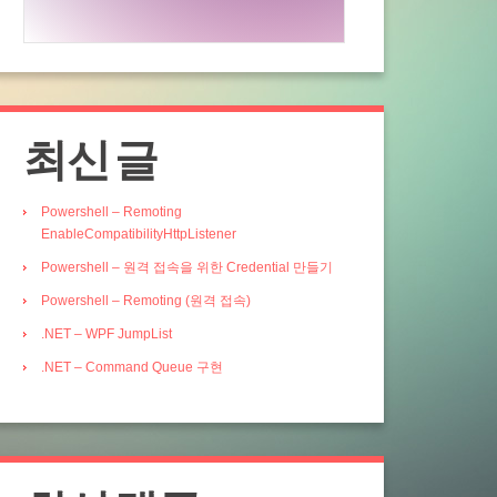
최신 글
Powershell – Remoting
EnableCompatibilityHttpListener
Powershell – 원격 접속을 위한 Credential 만들기
Powershell – Remoting (원격 접속)
.NET – WPF JumpList
.NET – Command Queue 구현