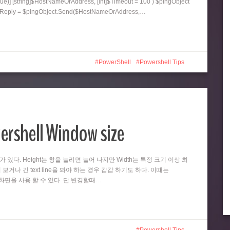
ue)] [string]$HostNameOrAddress, [int]$Timeout = 100 ) $pingObject
ngReply = $pingObject.Send($HostNameOrAddress,…
PowerShell
Powershell Tips
ershell Window size
때가 있다. Height는 창을 늘리면 늘어 나지만 Width는 특정 크기 이상 최
 보거나 긴 text line을 봐야 하는 경우 갑갑 하기도 하다. 이때는
넓은 화면을 사용 할 수 있다. 단 변경할때…