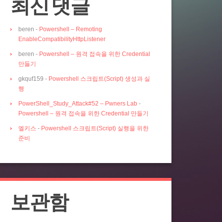
최신 댓글
beren
-
Powershell – Remoting
EnableCompatibilityHttpListener
beren
-
Powershell – 원격 접속을 위한 Credential
만들기
gkquf159
-
Powershell 스크립트(Script) 생성과 실
행
PowerShell_Study_Attack#52 – Pwners Lab
-
Powershell – 원격 접속을 위한 Credential 만들기
엘키스
-
Powershell 스크립트(Script) 실행을 위한
준비
보관함