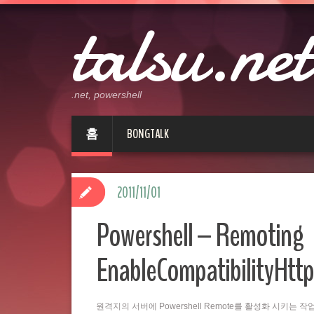
talsu.net
.net, powershell
홈
BONGTALK
2011/11/01
Powershell – Remoting
EnableCompatibilityHttp
원격지의 서버에 Powershell Remote를 활성화 시키