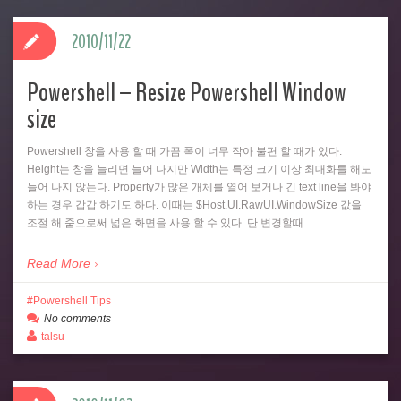
2010/11/22
Powershell – Resize Powershell Window
size
Powershell 창을 사용 할 때 가끔 폭이 너무 작아 불편 할 때가 있다.
Height는 창을 늘리면 늘어 나지만 Width는 특정 크기 이상 최대화를 해도
늘어 나지 않는다. Property가 많은 개체를 열어 보거나 긴 text line을 봐야
하는 경우 갑갑 하기도 하다. 이때는 $Host.UI.RawUI.WindowSize 값을
조절 해 줌으로써 넓은 화면을 사용 할 수 있다. 단 변경할때…
Read More
Powershell Tips
No comments
talsu