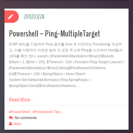
2011/03/24
Powershell – Ping-MultipleTarget
ICMP 패킷을 이용하여 Ping 결과를 bool 로 리턴하는 Function을 작성하
고, 이를 이용하여 지정된 범위 의 모든 주소에 Ping을 시도하여 Host들의
상태를 확인 한다. param ( [Parameter(Mandatory=$true)] $BaseIp,
$Start = 1, $End = 255, $Timeout = 100 ) Function Ping-Target { param (
[Parameter(Mandatory=$true)] [string]$HostNameOrAddress,
[int]$Timeout = 100 ) $pingObject = New-Object
System.Net.NetworkInformation.Ping $pingReply =
$pingObject.Send($HostNameOrAddress,…
Read More
PowerShell
Powershell Tips
No comments
talsu