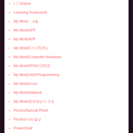
I ♡ Drama
Learning Powershell
My Work/….ing
My Work/APP
My Work/AVR
My Work/C++ (TCPL)
My Work/Computer Hardware
My Work/FPGA / CPLD
My Work/JAVA Programming
My Work/Linux
My Work/Network
My Work/전자계산기 구조
Photos/Special Photo
Photos/나의 일상
PowerShell