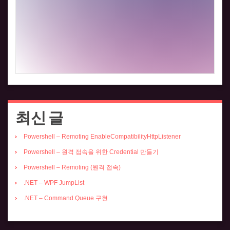
최신 글
Powershell – Remoting EnableCompatibilityHttpListener
Powershell – 원격 접속을 위한 Credential 만들기
Powershell – Remoting (원격 접속)
.NET – WPF JumpList
.NET – Command Queue 구현