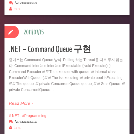
No comments
talsu
2011/07/15
.NET – Command Queue 구현
즐겨쓰는 Command Queue 방식. Polling 하는 Thread를 따로 두지 않는
다. Command Interface interface IExecutable { void Execute(); }
Command Executer /// /// The executer with queue. /// internal class
ExecuterWithQueue { /// /// The is executing. /// private bool isExecuting;
/// /// The queue. /// private ConcurrentQueue queue; /// /// Gets Queue. ///
private ConcurrentQueue…
Read More
.NET
Programming
No comments
talsu