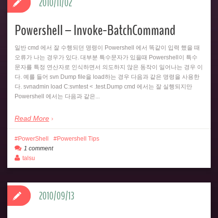
2010/11/02
Powershell – Invoke-BatchCommand
일반 cmd 에서 잘 수행되던 명령이 Powershell 에서 똑같이 입력 했을 때
오류가 나는 경우가 있다. 대부분 특수문자가 있을때 Powershell이 특수
문자를 특정 연산자로 인식하면서 의도하지 않은 동작이 일어나는 경우 이
다. 예를 들어 svn Dump file을 load하는 경우 다음과 같은 명령을 사용한
다. svnadmin load C:svntest < .test.Dump cmd 에서는 잘 실행되지만
Powershell 에서는 다음과 같은...
Read More
PowerShell
Powershell Tips
1 comment
talsu
2010/09/13