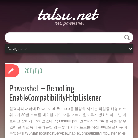
talsu.net
.net, powershell
2011/11/01
Powershell – Remoting
EnableCompatibilityHttpListener
원격지의 서버에 Powershell Remote를 활성화 시키는 작업중 해당 네트
워크가 80번 포트를 제외한 거의 모든 포트가 윈도우즈 방화벽이 아닌 네
트워크 상에서 막혀 있었다. 즉 Default port 인 5985 / 5986 을 사용 할 수
없어 원격 접속이 불가능한 경우 였다. 이때 포트를 직접 80번으로 바꾸어
주었는데 WSMan:localhostServiceEnableCompatibilityHttpListener 를