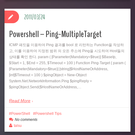
2011/03/24
Powershell – Ping-MultipleTarget
ICMP 패킷을 이용하여 Ping 결과를 bool 로 리턴하는 Function을 작성하
고, 이를 이용하여 지정된 범위 의 모든 주소에 Ping을 시도하여 Host들의
상태를 확인 한다. param ( [Parameter(Mandatory=$true)] $BaseIp,
$Start = 1, $End = 255, $Timeout = 100 ) Function Ping-Target { param (
[Parameter(Mandatory=$true)] [string]$HostNameOrAddress,
[int]$Timeout = 100 ) $pingObject = New-Object
System.Net.NetworkInformation.Ping $pingReply =
$pingObject.Send($HostNameOrAddress,…
Read More
PowerShell
Powershell Tips
No comments
talsu