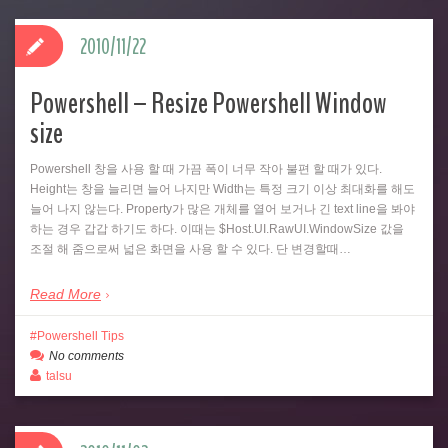
2010/11/22
Powershell – Resize Powershell Window
size
Powershell 창을 사용 할 때 가끔 폭이 너무 작아 불편 할 때가 있다.
Height는 창을 늘리면 늘어 나지만 Width는 특정 크기 이상 최대화를 해도
늘어 나지 않는다. Property가 많은 개체를 열어 보거나 긴 text line을 봐야
하는 경우 갑갑 하기도 하다. 이때는 $Host.UI.RawUI.WindowSize 값을
조절 해 줌으로써 넓은 화면을 사용 할 수 있다. 단 변경할때…
Read More
Powershell Tips
No comments
talsu