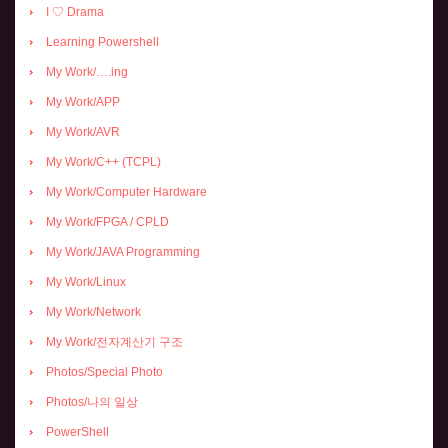
I ♡ Drama
Learning Powershell
My Work/….ing
My Work/APP
My Work/AVR
My Work/C++ (TCPL)
My Work/Computer Hardware
My Work/FPGA / CPLD
My Work/JAVA Programming
My Work/Linux
My Work/Network
My Work/전자계산기 구조
Photos/Special Photo
Photos/나의 일상
PowerShell