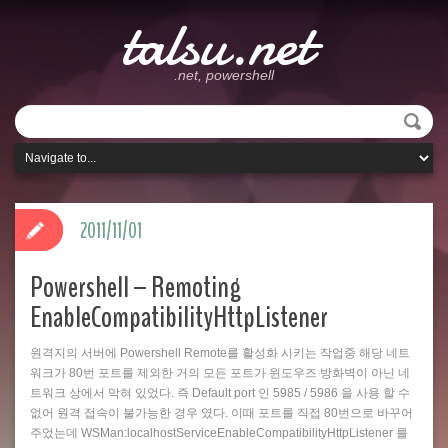
talsu.net
.net, powershell
2011/11/01
Powershell – Remoting
EnableCompatibilityHttpListener
원격지의 서버에 Powershell Remote를 활성화 시키는 작업중 해당 네트
워크가 80번 포트를 제외한 거의 모든 포트가 윈도우즈 방화벽이 아닌 네
트워크 상에서 막혀 있었다. 즉 Default port 인 5985 / 5986 을 사용 할 수
없어 원격 접속이 불가능한 경우 였다. 이때 포트를 직접 80번으로 바꾸어
주었는데 WSMan:localhostServiceEnableCompatibilityHttpListener 를