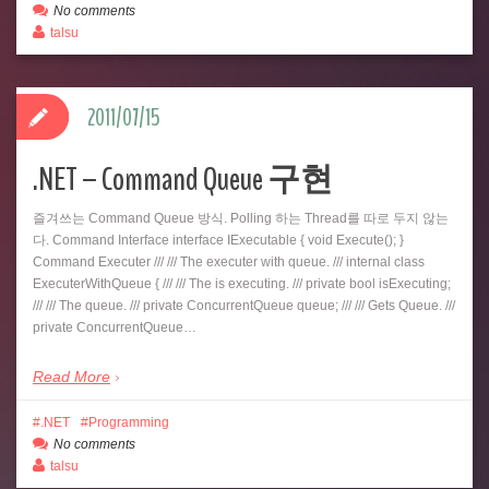
No comments
talsu
2011/07/15
.NET – Command Queue 구현
즐겨쓰는 Command Queue 방식. Polling 하는 Thread를 따로 두지 않는
다. Command Interface interface IExecutable { void Execute(); }
Command Executer /// /// The executer with queue. /// internal class
ExecuterWithQueue { /// /// The is executing. /// private bool isExecuting;
/// /// The queue. /// private ConcurrentQueue queue; /// /// Gets Queue. ///
private ConcurrentQueue…
Read More
.NET
Programming
No comments
talsu