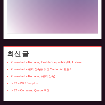
최신 글
Powershell – Remoting EnableCompatibilityHttpListener
Powershell – 원격 접속을 위한 Credential 만들기
Powershell – Remoting (원격 접속)
.NET – WPF JumpList
.NET – Command Queue 구현