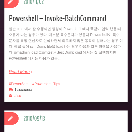
2010/11/02
Powershell – Invoke-BatchCommand
일반 cmd 에서 잘 수행되던 명령이 Powershell 에서 똑같이 입력 했을 때
오류가 나는 경우가 있다. 대부분 특수문자가 있을때 Powershell이 특수
문자를 특정 연산자로 인식하면서 의도하지 않은 동작이 일어나는 경우 이
다. 예를 들어 svn Dump file을 load하는 경우 다음과 같은 명령을 사용한
다. svnadmin load C:svntest < .test.Dump cmd 에서는 잘 실행되지만
Powershell 에서는 다음과 같은...
Read More
PowerShell
Powershell Tips
1 comment
talsu
2010/09/13