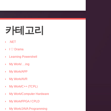
카테고리
.NET
I ♡ Drama
Learning Powershell
My Work/….ing
My Work/APP
My Work/AVR
My Work/C++ (TCPL)
My Work/Computer Hardware
My Work/FPGA / CPLD
My Work/JAVA Programming