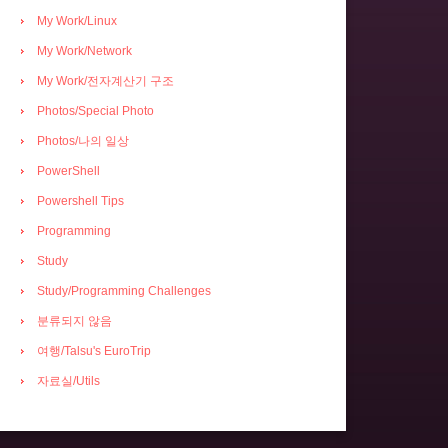
My Work/Linux
My Work/Network
My Work/전자계산기 구조
Photos/Special Photo
Photos/나의 일상
PowerShell
Powershell Tips
Programming
Study
Study/Programming Challenges
분류되지 않음
여행/Talsu's EuroTrip
자료실/Utils