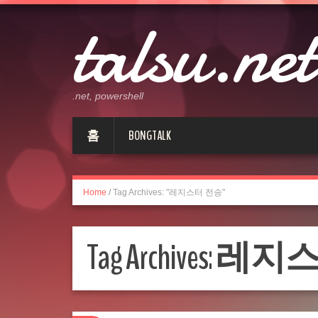
talsu.net
.net, powershell
홈
BONGTALK
Home
/
Tag Archives: "레지스터 전송"
Tag Archives:
레지스