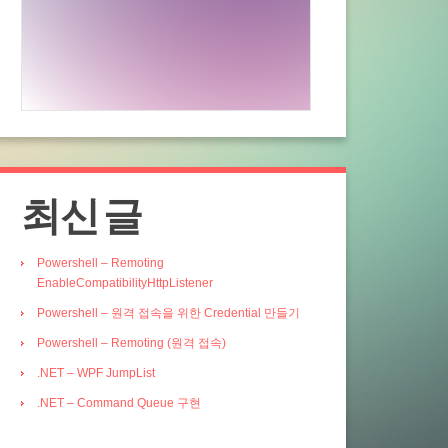
최신 글
Powershell – Remoting
EnableCompatibilityHttpListener
Powershell – 원격 접속을 위한 Credential 만들기
Powershell – Remoting (원격 접속)
.NET – WPF JumpList
.NET – Command Queue 구현