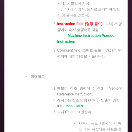
거나), 기호번지 지정
( 1~3 개의 영자, 숫자로 표기하여 반드
시 첫 글자는 영문자)
Instruction field (명령 필드)
:
기계어 명
령
이나
의사 명령어
를 지정
Machine Instruction Pseudo
Instruction
Comment field (코멘트 필드) : Vacant, 명
령어에 대한 해설을 서술(주석)
명령필드
메모리 참조 명령어 ( MRI : Memory
Reference Instruction )
레지스트 참조 명령 ( RRI ) / 입출력 명령 (
IOI ) :
non – MRI
의사 (Pseudo) 명령어
ORG : 프로그램시작 시 메
모리 내 저장되는 사실을 통