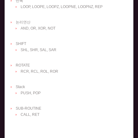
반복
LOOP, LOOPE, LOOPZ, LOOPNE, LOOPNZ, REP
논리연산
AND, OR, XOR, NOT
SHIFT
SHL, SHR, SAL, SAR
ROTATE
RCR, RCL, ROL, ROR
Stack
PUSH, POP
SUB-ROUTINE
CALL, RET