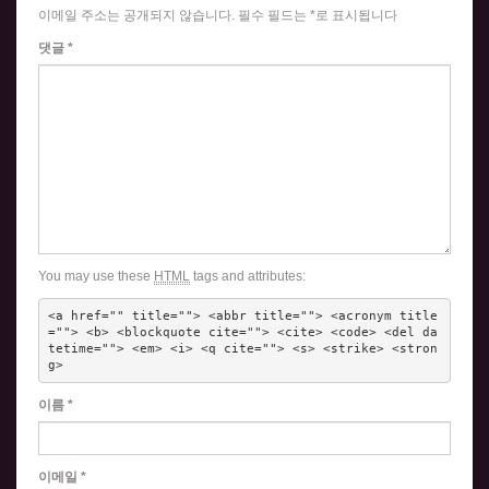
이메일 주소는 공개되지 않습니다.
필수 필드는
*
로 표시됩니다
댓글
*
You may use these
HTML
tags and attributes:
<a href="" title=""> <abbr title=""> <acronym title
=""> <b> <blockquote cite=""> <cite> <code> <del da
tetime=""> <em> <i> <q cite=""> <s> <strike> <stron
g> 
이름
*
이메일
*