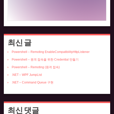
최신 글
Powershell – Remoting EnableCompatibilityHttpListener
Powershell – 원격 접속을 위한 Credential 만들기
Powershell – Remoting (원격 접속)
.NET – WPF JumpList
.NET – Command Queue 구현
최신 댓글