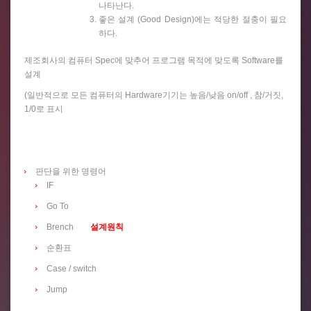
나타난다.
좋은 설계 (Good Design)에는 적당한 절충이 필요
하다.
제조회사의 컴퓨터 Spec에 맞추어 프로그램 목적에 맞도록 Software를
설계
(일반적으로 모든 컴퓨터의 Hardware기기는 높음/낮음 on/off , 참/거짓,
1/0로 표시
판단을 위한 명령어
IF
Go To
Brench
설계원칙
순환표
Case / switch
Jump