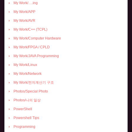
My Work/….ing
My Work/APP
My Work/AVR
My Work/C++ (TCPL)
My Work/Computer Hardware
My Work/FPGA / CPLD
My Work/JAVA Programming
My Work/Linux
My Work/Network
My Work/전자계산기 구조
Photos/Special Photo
Photos/나의 일상
PowerShell
Powershell Tips
Programming