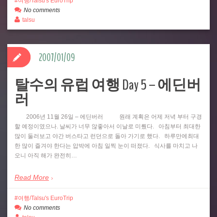
여행/Talsu's EuroTrip
No comments
talsu
2007/01/09
탈수의 유럽 여행 Day 5 – 에딘버
러
2006년 11월 26일 – 에딘버러 원래 계획은 어제 저녁 부터 구경
할 예정이였으나. 날씨가 너무 않좋아서 이날로 미뤘다. 아침부터 최대한
많이 둘러보고 야간 버스타고 런던으로 돌아 가기로 했다. 하루만에최대
한 많이 즐겨야 한다는 압박에 아침 일찍 눈이 떠졌다. 식사를 마치고 나
오니 아직 해가 완전히…
Read More
여행/Talsu's EuroTrip
No comments