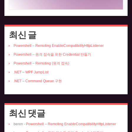
최신 글
Powershell – Remoting EnableCompatibilityHttpListener
Powershell – 원격 접속을 위한 Credential 만들기
Powershell – Remoting (원격 접속)
.NET – WPF JumpList
.NET – Command Queue 구현
최신 댓글
beren
-
Powershell – Remoting EnableCompatibilityHttpListener