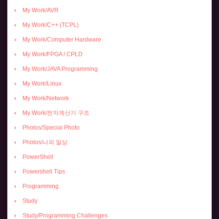
My Work/AVR
My Work/C++ (TCPL)
My Work/Computer Hardware
My Work/FPGA / CPLD
My Work/JAVA Programming
My Work/Linux
My Work/Network
My Work/전자계산기 구조
Photos/Special Photo
Photos/나의 일상
PowerShell
Powershell Tips
Programming
Study
Study/Programming Challenges