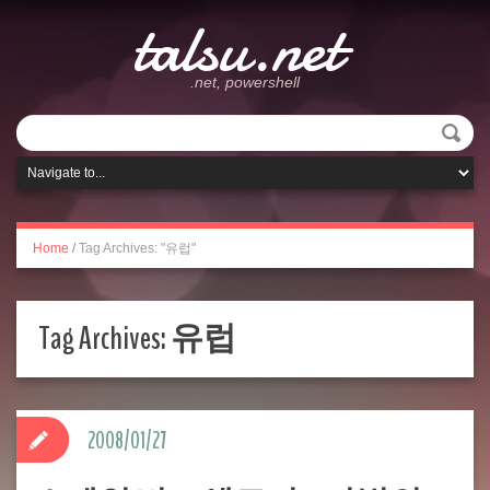
talsu.net
.net, powershell
Home
/
Tag Archives: "유럽"
Tag Archives:
유럽
2008/01/27