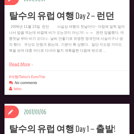
탈수의 유럽 여행 Day 2 – 런던
2006년 11월 23일 런던 사실상 여행의 첫날이다~ 아침에 일찍 일어
나서 밥을 먹는데 바깥에 비가 오는것이 아닌가!..ㅜ.ㅜ 완전 암울했다. 여
행첫날 부터 비가 오다니.. 날씨 안좋기로 유명한 영국인데 사실이구나 생
각 했다. 우산도 안챙겨 왔는데.. 기분이 확 상했다. 일단 지도랑 가이드
북을 보며 대충 어디로 다녀야 될지 계획을짠 다음에 밖으로…
Read More
여행/Talsu's EuroTrip
No comments
talsu
2007/01/06
탈수의 유럽 여행 Day 1 – 출발!