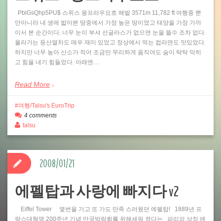
PblGsQhp5PU$ 스위스 융프라우요흐 해발 3571m 11,782 ft 여행중 뿐
만아니라 내 생에 밟아본 땅중에서 가장 높은 땅이였고 태양을 가장 가까
이서 본 순간이다. 너무 눈이 부셔 선글라스가 없으면 눈을 뜰수 조차 없다.
올라가는 등산열차도 매우 재미 있었고 정상에서 먹는 컵라면도 맛있었다.
하지만 너무 높아 산소가 적어 조금만 무리하게 움직여도 숨이 탁탁 막히
고 힘을 내기 힘들었다. 아래엔…
Read More
여행/Talsu's EuroTrip
4 comments
talsu
2008/01/21
에펠탑과 사랑에 빠지다 v2
Eiffel Tower 몇번을 가고 또 가도 만족 스러웠던 에펠탑! 1889년 프
랑스대혁명 200주년 기념 만국박람회를 위해세워 졌다는 파리의 상징 에